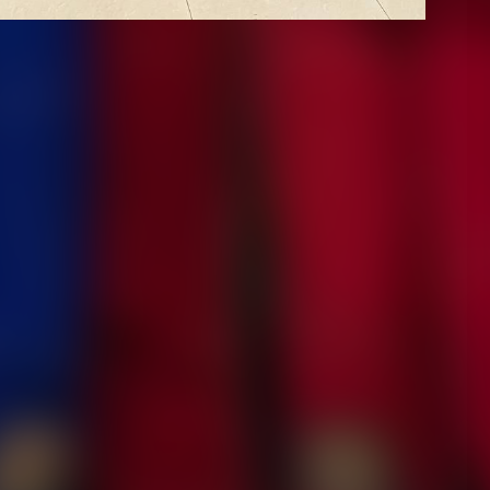
«грэпплинг-ги» (в кимоно) прошёл в подмосковном
яли участие около 300 спортсменов со всей страны.
авоевали пять медалей в обеих дисциплинах. В
ы стали Олеся Журавлёва (58 кг) и Игорь Кузургашев
(71 кг). В грэпплинге-ги Яншина стала победительницей,
тухова (58 кг) завоевала бронзу.
на чемпионат Европы, который пройдёт в Баку в мае
воевала золото и серебро чемпионата мира по