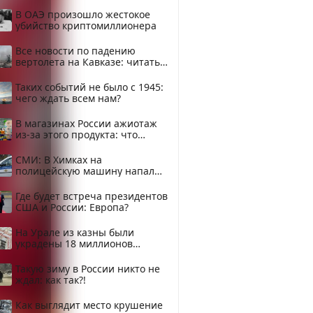
В ОАЭ произошло жестокое
убийство криптомиллионера
Все новости по падению
вертолета на Кавказе: читать
здесь
Таких событий не было с 1945:
чего ждать всем нам?
В магазинах России ажиотаж
из-за этого продукта: что
купить?
СМИ: В Химках на
полицейскую машину напали
и подожгли.
Где будет встреча президентов
США и России: Европа?
На Урале из казны были
украдены 18 миллионов
рублей
Такую зиму в России никто не
ждал: как так?!
Как выглядит место крушение