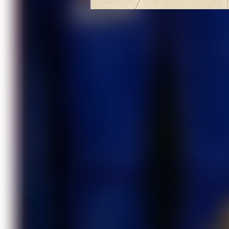
Турнир в дисциплинах «грэпплинг» и 
Наро-Фоминске. В соревнованиях прин
Представители Красноярского края з
грэпплинге победителями Кубка стран
(62 кг), а серебро взяла Алсу Яншина 
а другая наша спортсменка Ксения Пас
Соревнования являлись отборочными 
2026 года.
Напомним, Алсу Яншина в октябре за
грэпплингу.