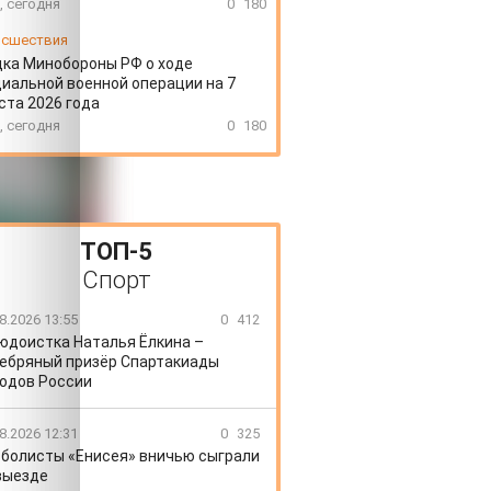
, сегодня
0
180
сшествия
ка Минобороны РФ о ходе
иальной военной операции на 7
ста 2026 года
, сегодня
0
180
ТОП-5
Спорт
8.2026 13:55
0
412
юдоистка Наталья Ёлкина –
ебряный призёр Спартакиады
одов России
8.2026 12:31
0
325
болисты «Енисея» вничью сыграли
выезде