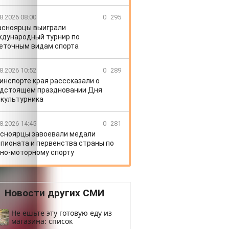
8.2026 08:00
0
295
асноярцы выиграли
дународный турнир по
еточным видам спорта
8.2026 10:52
0
289
инспорте края расссказали о
дстоящем праздновании Дня
культурника
8.2026 14:45
0
281
сноярцы завоевали медали
пионата и первенства страны по
но-моторному спорту
Новости других СМИ
Не ешьте эту готовую еду из
магазина: список