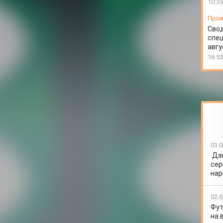
10:35
Прои
Свод
спец
авгу
16:53
03.0
Дз
сер
нар
02.0
Фут
на 