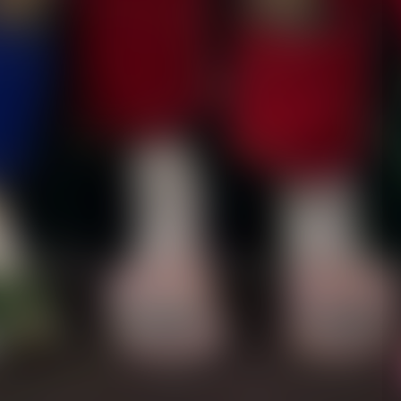
го края.
ных и понедельника, 8 - 10 августа, от Минспорта
ником международного шахматного турнира
а Чемпионате мира по пожарно-спасательному спорту
бка РФ среди спортсменов с поражением опорно-
ют красноярцев на зарядку от «Титана»