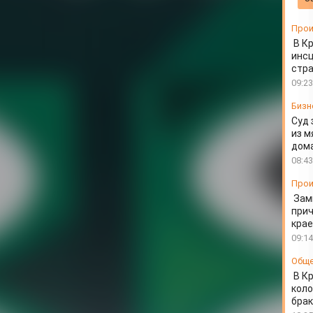
Прои
В К
инс
стр
09:23
Бизн
Суд 
из м
дом
08:43
Прои
Зам
прич
крае
09:14
Общ
В К
коло
бра