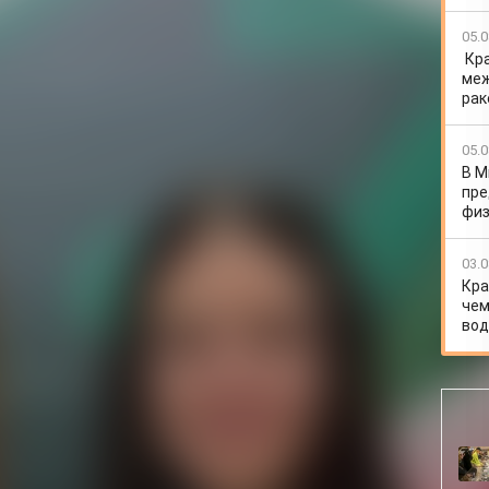
05.0
Кр
меж
рак
05.0
В М
пре
физ
03.0
Кра
чем
вод