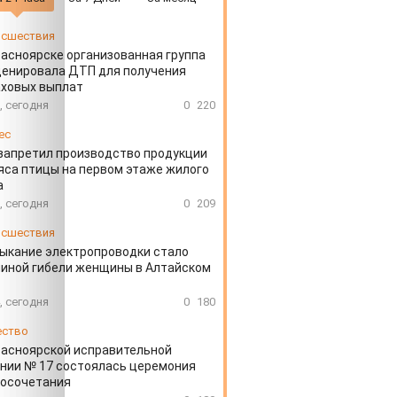
сшествия
расноярске организованная группа
ценировала ДТП для получения
аховых выплат
, сегодня
0
220
ес
запретил производство продукции
яса птицы на первом этаже жилого
а
, сегодня
0
209
сшествия
ыкание электропроводки стало
иной гибели женщины в Алтайском
, сегодня
0
180
ество
расноярской исправительной
нии № 17 состоялась церемония
косочетания