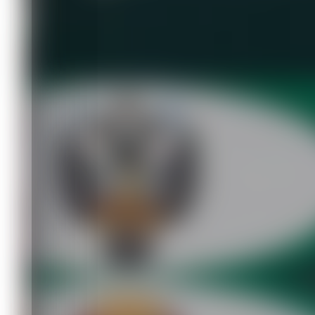
грэпплингу
Спорт
05.11.2025 10:49
963