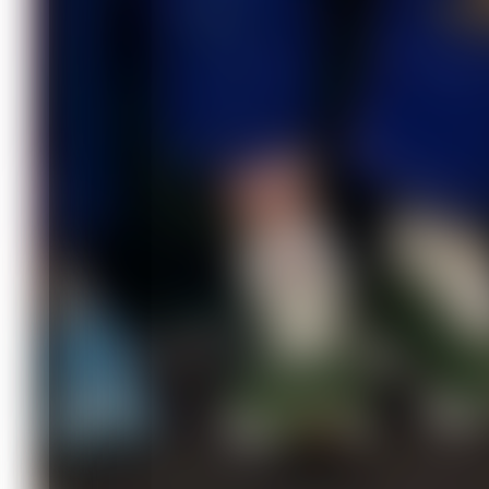
Фото с сайта Минспорта Красноярско
Читайте также
07.08 10:20
Спортивная афиша предстоящих выход
края
05.08 18:11
Осуждённый из Хакасии стал участ
05.08 17:15
Юниор из Тувы представит Россию н
05.08 16:45
Красноярцы – бронзовые призёры Ку
двигательного аппарата
05.08 11:16
Телеканал ТНТ и Красспорт приглаша
Комментировать