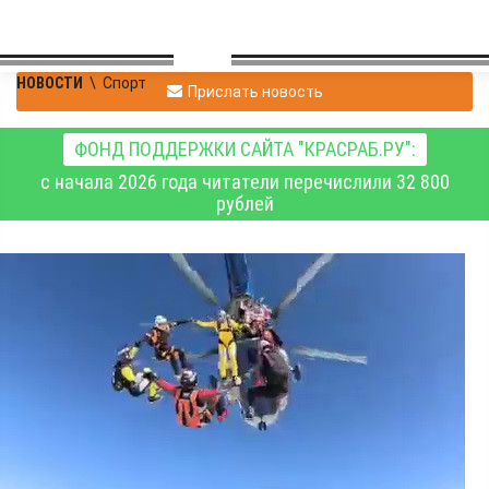
НОВОСТИ
\
Спорт
Прислать новость
ФОНД ПОДДЕРЖКИ САЙТА "КРАСРАБ.РУ":
с начала 2026 года читатели перечислили 32 800
рублей
Красноярская
парашютистка в
составе команды из 18
человек установила
рекорд России