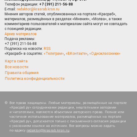
Телефон редакции:
+7 (391) 211-56-88
E-mail:
redaktor@krasrab.krsn.ru
Мнения авторов статей, опубликованных на портале «Красраб»,
материалов, размещённых в разделах «Мнения», «Молва», а также
комментариев пользователей к материалам сайта могут не совпадать
с позицией редакции.
Архив материалов
Подача рекламы:
+7 (391) 211-56-88
Подписка на новости:
RSS
«Красраб» в соцсетях:
«Телеграм»
,
«ВКонтакте»
,
«Одноклассники»
Карта сайта
Все новости
Правила общения
Политика конфиденциальности
Все права защищены. Любые материалы, размещённые на портале
«Красраб.ру» сотрудниками редакции, нештатными авторами
и читателями, являются объектами авторского права. Полное или
частичное использование материалов, размещённых на портале
«Красраб.ру», допускается только с письменного согласия редакции
с указанием ссылки на источник. Все вопросы можно задать
по адресу
redaktor@krasrab.krsn.ru
.