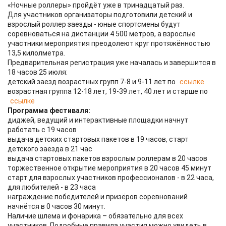
«Ночные роллеры» пройдёт уже в тринадцатый раз.
Для участников организаторы подготовили детский и
взрослый роллер заезды - юные спортсмены будут
соревноваться на дистанции 4 500 метров, а взрослые
участники мероприятия преодолеют круг протяжённостью
13,5 килолметра.
Предварительная регистрация уже началась и завершится в
18 часов 25 июля:
детский заезд возрастных групп 7-8 и 9-11 лет по
ссылке
возрастная группа 12-18 лет, 19-39 лет, 40 лет и старше по
ссылке
Программа фестиваля:
диджей, ведущий и интерактивные площадки начнут
работать с 19 часов
выдача детских стартовых пакетов в 19 часов, старт
детского заезда в 21 час
выдача стартовых пакетов взрослым роллерам в 20 часов
торжественное открытие мероприятия в 20 часов 45 минут
старт для взрослых участников профессионалов - в 22 часа,
для любителей - в 23 часа
награждение победителей и призёров соревнований
начнётся в 0 часов 30 минут.
Наличие шлема и фонарика – обязательно для всех
участников. Подробные правила участия можно увидеть в