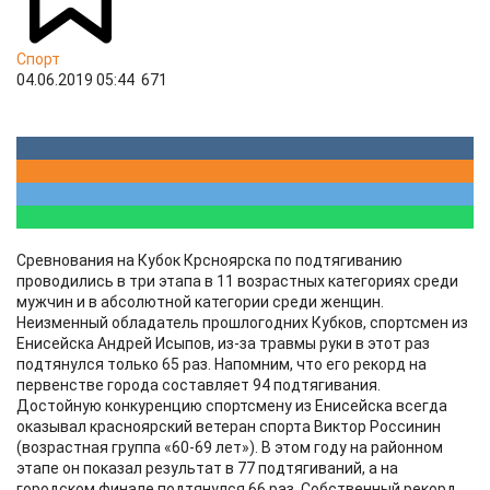
Спорт
04.06.2019 05:44
671
Сревнования на Кубок Крсноярска по подтягиванию
проводились в три этапа в 11 возрастных категориях среди
мужчин и в абсолютной категории среди женщин.
Неизменный обладатель прошлогодних Кубков, спортсмен из
Енисейска Андрей Исыпов, из-за травмы руки в этот раз
подтянулся только 65 раз. Напомним, что его рекорд на
первенстве города составляет 94 подтягивания.
Достойную конкуренцию спортсмену из Енисейска всегда
оказывал красноярский ветеран спорта Виктор Россинин
(возрастная группа «60-69 лет»). В этом году на районном
этапе он показал результат в 77 подтягиваний, а на
городском финале подтянулся 66 раз. Собственный рекорд