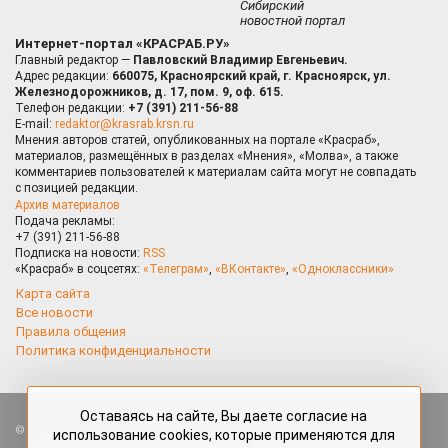
Сибирский
новостной портал
Интернет-портал «КРАСРАБ.РУ»
Главный редактор —
Павловский Владимир Евгеньевич.
Адрес редакции:
660075, Красноярский край, г. Красноярск, ул.
Железнодорожников, д. 17, пом. 9, оф. 615.
Телефон редакции:
+7 (391) 211-56-88
E-mail:
redaktor@krasrab.krsn.ru
Мнения авторов статей, опубликованных на портале «Красраб»,
материалов, размещённых в разделах «Мнения», «Молва», а также
комментариев пользователей к материалам сайта могут не совпадать
с позицией редакции.
Архив материалов
Подача рекламы:
+7 (391) 211-56-88
Подписка на новости:
RSS
«Красраб» в соцсетях:
«Телеграм»
,
«ВКонтакте»
,
«Одноклассники»
Карта сайта
Все новости
Правила общения
Политика конфиденциальности
Оставаясь на сайте, Вы даете согласие на
Все права защищены. Любые материалы, размещённые на портале
использование cookies, которые применяются для
«Красраб.ру» сотрудниками редакции, нештатными авторами