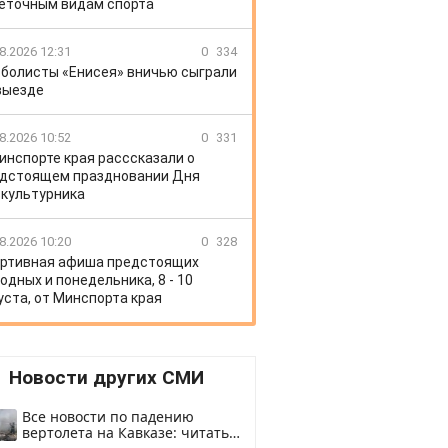
еточным видам спорта
8.2026 12:31
0
334
болисты «Енисея» вничью сыграли
выезде
8.2026 10:52
0
331
инспорте края расссказали о
дстоящем праздновании Дня
культурника
8.2026 10:20
0
328
ртивная афиша предстоящих
одных и понедельника, 8 - 10
уста, от Минспорта края
Новости других СМИ
Все новости по падению
вертолета на Кавказе: читать