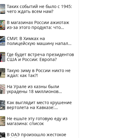
здесь
Таких событий не было с 1945:
чего ждать всем нам?
В магазинах России ажиотаж
из-за этого продукта: что
купить?
СМИ: В Химках на
полицейскую машину напали
и подожгли.
Где будет встреча президентов
США и России: Европа?
Такую зиму в России никто не
ждал: как так?!
На Урале из казны были
украдены 18 миллионов
рублей
Как выглядит место крушение
вертолета на Кавказе:
смотреть
Не ешьте эту готовую еду из
магазина: список
В ОАЭ произошло жестокое