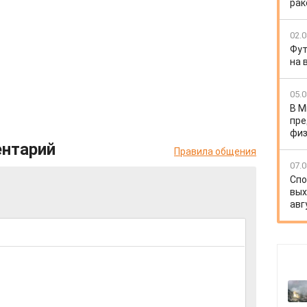
рак
02.0
Фут
на 
05.0
В М
пре
физ
ентарий
Правила общения
07.0
Спо
вых
авг