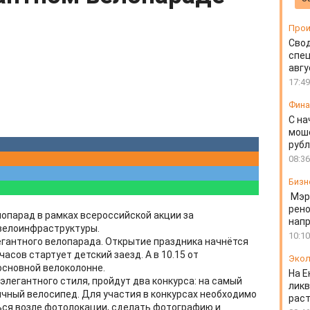
Прои
Свод
спец
авгу
17:49
Фин
С на
моше
руб
08:36
Бизн
Мэр
рено
лопарад в рамках всероссийской акции за
напр
 велоинфраструктуры.
10:10
легантного велопарада. Открытие праздника начнётся
часов стартует детский заезд. А в 10.15 от
Экол
основной велоколонне.
На Е
легантного стиля, пройдут два конкурса: на самый
ликв
чный велосипед. Для участия в конкурсах необходимо
раст
ться возле фотолокации, сделать фотографию и