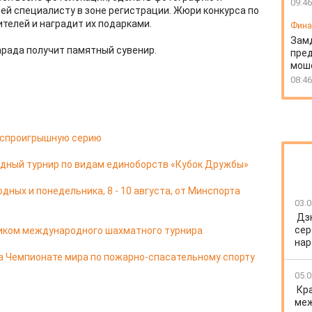
09:46
ей специалисту в зоне регистрации. Жюри конкурса по
телей и наградит их подарками.
Фин
Зам
арада получит памятный сувенир.
пред
моше
08:46
еспроигрышную серию
дный турнир по видам единоборств «Кубок Дружбы»
ных и понедельника, 8 - 10 августа, от Минспорта
03.0
Дз
сер
ником международного шахматного турнира
нар
а Чемпионате мира по пожарно-спасательному спорту
05.0
Кр
меж