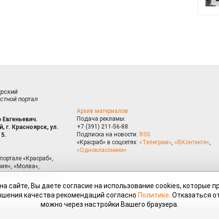
ирский
стной портал
Архив материалов
Подача рекламы:
 Евгеньевич.
+7 (391) 211-56-88
, г. Красноярск, ул.
Подписка на новости:
RSS
15.
«Красраб» в соцсетях:
«Телеграм»
,
«ВКонтакте»
,
«Одноклассники»
портале «Красраб»,
ия», «Молва»,
риалам сайта могут
на сайте, Вы даете согласие на использование cookies, которые 
ышения качества рекомендаций согласно
Политике
. Отказаться от
можно через настройки Вашего браузера.