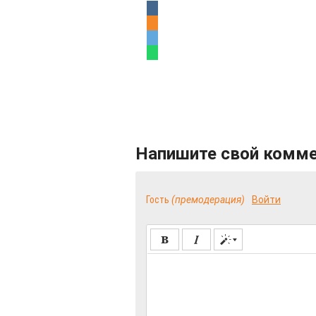
Напишите свой комм
Гость
(премодерация)
Войти