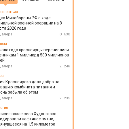
сшествия
ка Минобороны РФ о ходе
иальной военной операции на 8
ста 2026 года
, вчера
0
630
ансы
чала года красноярцы перечислили
нникам 1 миллиард 580 миллионов
лей
, вчера
2
248
ес
ия Красноярска дала добро на
вацию комбината питания и
очь забыла об этом
, вчера
2
235
огия
нисее возле села Худоногово
идировали нефтяное пятно,
янувшееся на 1,5 километра