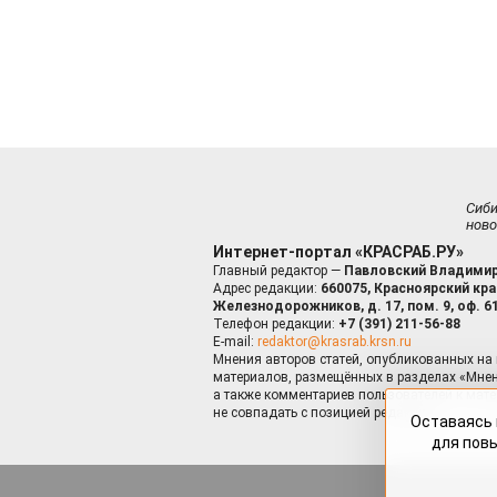
Сиб
ново
Интернет-портал «КРАСРАБ.РУ»
Главный редактор —
Павловский Владимир
Адрес редакции:
660075, Красноярский край
Железнодорожников, д. 17, пом. 9, оф. 6
Телефон редакции:
+7 (391) 211-56-88
E-mail:
redaktor@krasrab.krsn.ru
Мнения авторов статей, опубликованных на 
материалов, размещённых в разделах «Мнен
а также комментариев пользователей к мате
не совпадать с позицией редакции.
Оставаясь 
для пов