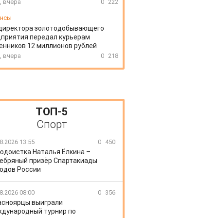
, вчера
0
222
ансы
директора золотодобывающего
приятия передал курьерам
нников 12 миллионов рублей
, вчера
0
218
ТОП-5
Спорт
8.2026 13:55
0
450
юдоистка Наталья Ёлкина –
ебряный призёр Спартакиады
одов России
8.2026 08:00
0
356
асноярцы выиграли
дународный турнир по