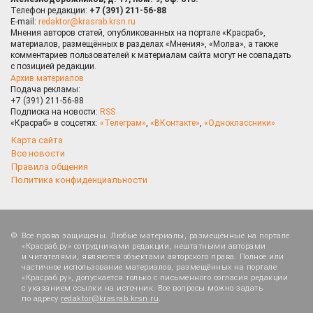
Телефон редакции:
+7 (391) 211-56-88
E-mail:
redaktor@krasrab.krsn.ru
Мнения авторов статей, опубликованных на портале «Красраб»,
материалов, размещённых в разделах «Мнения», «Молва», а также
комментариев пользователей к материалам сайта могут не совпадать
с позицией редакции.
Архив материалов
Подача рекламы:
+7 (391) 211-56-88
Подписка на новости:
RSS
«Красраб» в соцсетях:
«Телеграм»
,
«ВКонтакте»
,
«Одноклассники»
Карта сайта
Все новости
Правила общения
Политика конфиденциальности
Все права защищены. Любые материалы, размещённые на портале
«Красраб.ру» сотрудниками редакции, нештатными авторами
и читателями, являются объектами авторского права. Полное или
частичное использование материалов, размещённых на портале
«Красраб.ру», допускается только с письменного согласия редакции
с указанием ссылки на источник. Все вопросы можно задать
по адресу
redaktor@krasrab.krsn.ru
.