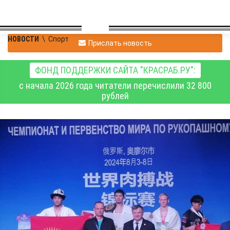
НОВОСТИ
\
Спорт
Прислать новость
ФОНД ПОДДЕРЖКИ САЙТА "КРАСРАБ.РУ":
с начала 2026 года читатели перечислили 32 800
рублей
Красноярцы –
победители и призеры
чемпионата и
первенства мира по
рукопашному бою
В Орле завершились чемпионат и первенство мира по