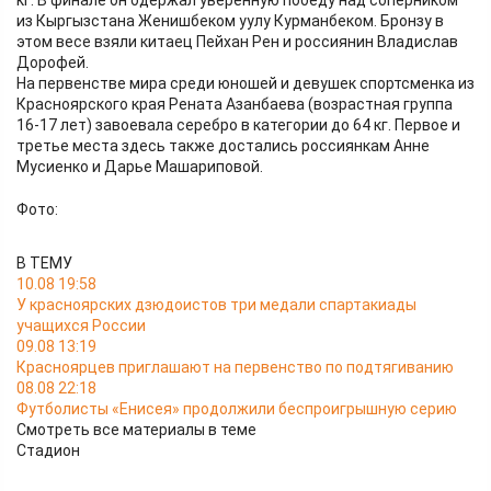
кг. В финале он одержал уверенную победу над соперником
из Кыргызстана Женишбеком уулу Курманбеком. Бронзу в
этом весе взяли китаец Пейхан Рен и россиянин Владислав
Дорофей.
На первенстве мира среди юношей и девушек спортсменка из
Красноярского края Рената Азанбаева (возрастная группа
16-17 лет) завоевала серебро в категории до 64 кг. Первое и
третье места здесь также достались россиянкам Анне
Мусиенко и Дарье Машариповой.
Фото:
В ТЕМУ
10.08 19:58
У красноярских дзюдоистов три медали спартакиады
учащихся России
09.08 13:19
Красноярцев приглашают на первенство по подтягиванию
08.08 22:18
Футболисты «Енисея» продолжили беспроигрышную серию
Смотреть все материалы в теме
Стадион