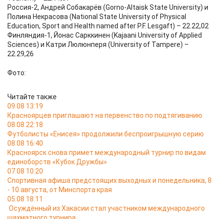
Россия-2, Андрей Собакарёв (Gorno-Altaisk State University) и
Полина Некрасова (National State University of Physical
Education, Sport and Health named after P.F. Lesgaft) – 22.22,02
Финляндия-1, Йонас Сарккинен (Kajaani University of Applied
Sciences) и Катри Люлюнперя (University of Tampere) –
22.29,26
Фото:
Читайте также
09.08 13:19
Красноярцев приглашают на первенство по подтягиванию
08.08 22:18
Футболисты «Енисея» продолжили беспроигрышную серию
08.08 16:40
Красноярск снова примет международный турнир по видам
единоборств «Кубок Дружбы»
07.08 10:20
Спортивная афиша предстоящих выходных и понедельника, 8
- 10 августа, от Минспорта края
05.08 18:11
Осуждённый из Хакасии стал участником международного
шахматного турнира