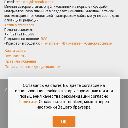
E-mail:
redaktor@krasrab.krsn.ru
Мнения авторов статей, опубликованных на портале «Красраб»,
материалов, размещённых в разделах «Мнения», «Молва», а также
комментариев пользователей к материалам сайта могут не совпадать
с позицией редакции.
Архив материалов
Подача рекламы:
+7 (391) 211-56-88
Подписка на новости:
RSS
«Красраб» в соцсетях:
«Телеграм»
,
«ВКонтакте»
,
«Одноклассники»
Карта сайта
Все новости
Правила общения
Политика конфиденциальности
Оставаясь на сайте, Вы даете согласие на
Все права защищены. Любые материалы, размещённые на портале
использование cookies, которые применяются для
«Красраб.ру» сотрудниками редакции, нештатными авторами
повышения качества рекомендаций согласно
и читателями, являются объектами авторского права. Полное или
Политике
. Отказаться от cookies, можно через
частичное использование материалов, размещённых на портале
настройки Вашего браузера.
«Красраб.ру», допускается только с письменного согласия редакции
с указанием ссылки на источник. Все вопросы можно задать
по адресу
redaktor@krasrab.krsn.ru
.
OK