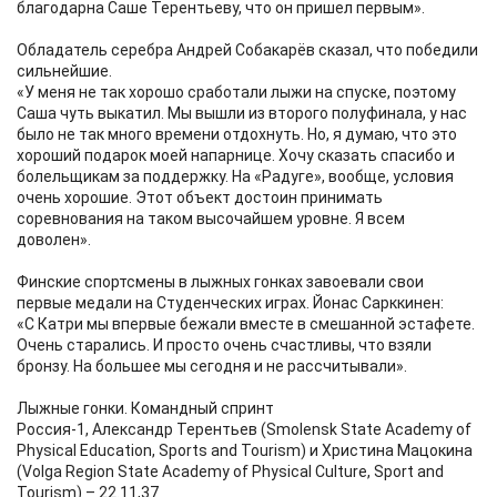
благодарна Саше Терентьеву, что он пришел первым».
Обладатель серебра Андрей Собакарёв сказал, что победили
сильнейшие.
«У меня не так хорошо сработали лыжи на спуске, поэтому
Саша чуть выкатил. Мы вышли из второго полуфинала, у нас
было не так много времени отдохнуть. Но, я думаю, что это
хороший подарок моей напарнице. Хочу сказать спасибо и
болельщикам за поддержку. На «Радуге», вообще, условия
очень хорошие. Этот объект достоин принимать
соревнования на таком высочайшем уровне. Я всем
доволен».
Финские спортсмены в лыжных гонках завоевали свои
первые медали на Студенческих играх. Йонас Сарккинен:
«С Катри мы впервые бежали вместе в смешанной эстафете.
Очень старались. И просто очень счастливы, что взяли
бронзу. На большее мы сегодня и не рассчитывали».
Лыжные гонки. Командный спринт
Россия-1, Александр Терентьев (Smolensk State Academy of
Physical Education, Sports and Tourism) и Христина Мацокина
(Volga Region State Academy of Physical Culture, Sport and
Tourism) – 22.11,37