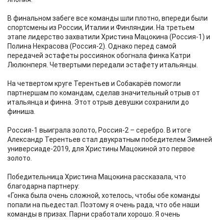
В финальном забеге все команды шли плотно, впереди были
спортсмены из России, Италии и Финляндии. На третьем
этапе лидерство захватили Христина Мацокина (Россия-1) и
Полина Некрасова (Россия-2). Однако перед самой
передачей эстафеты россиянок обогнала финка Катри
Люлюнперя. Четвертыми передали эстафету итальянцы.
На четвертом круге Терентьев и Собакарёв помогли
партнершам по командам, сделав значительный отрыв от
итальянца и финна. Этот отрыв девушки сохранили до
финиша.
Россия-1 выиграла золото, Россия-2 – серебро. В итоге
Александр Терентьев стал двукратным победителем Зимней
универсиаде-2019, для Христины Мацокиной это первое
золото.
Победительница Христина Мацокина рассказала, что
благодарна партнеру:
«Гонка была очень сложной, хотелось, чтобы обе команды
попали на пьедестал. Поэтому я очень рада, что обе наши
команды в призах. Парни сработали хорошо. Я очень