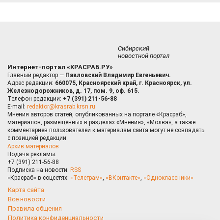
Сибирский
новостной портал
Интернет-портал «КРАСРАБ.РУ»
Главный редактор —
Павловский Владимир Евгеньевич.
Адрес редакции:
660075, Красноярский край, г. Красноярск, ул.
Железнодорожников, д. 17, пом. 9, оф. 615.
Телефон редакции:
+7 (391) 211-56-88
E-mail:
redaktor@krasrab.krsn.ru
Мнения авторов статей, опубликованных на портале «Красраб»,
материалов, размещённых в разделах «Мнения», «Молва», а также
комментариев пользователей к материалам сайта могут не совпадать
с позицией редакции.
Архив материалов
Подача рекламы:
+7 (391) 211-56-88
Подписка на новости:
RSS
«Красраб» в соцсетях:
«Телеграм»
,
«ВКонтакте»
,
«Одноклассники»
Карта сайта
Все новости
Правила общения
Политика конфиденциальности