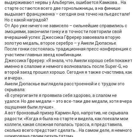
выдерживают нервы у Альбертин, ошибается Камкова… На
старте остаются всего две горнолыжницы, а на финише
выдыхает француженка – сегодня она точно на пьедестале!
Но с какой наградой?
От Аро уже ничего не зависело – сильнейшие справились с
эмоциями, закончили гонку и в точности повторили свой
вчерашний успех: Джессика Гфререр завоевала вторую
золотую медаль, второе серебро – у Амели Дюпаскье.
После гонки состоялась традиционная пресс-конференция с
участием главных звезд комбинации.
Джессика Гфререр: «Я знала, что Амели хорошо себя покажет
именно в слаломе и немного волновалась после Super-G, но
второй заезд прошел хорошо. Сегодня я также счастлива, как
и вчера».
Амели Дюпаскье выглядела расстроенной и с трудом это
скрывала:
«В супергиганте я проявила себя здорово, а слалом не
удался. Но две медали – это все-таки две медали, хотя вчера
ощущения были лучше».
А вот бронзовый призер Кармен Аро, напротив, не скрывала
радости: «Когда я была на старте и видела, как поехали мои
коллеги, какая сложная попалась трасса, я представила,
сколько всего предстоит сделать… На самом деле, я немного
шокирована своим результатом».