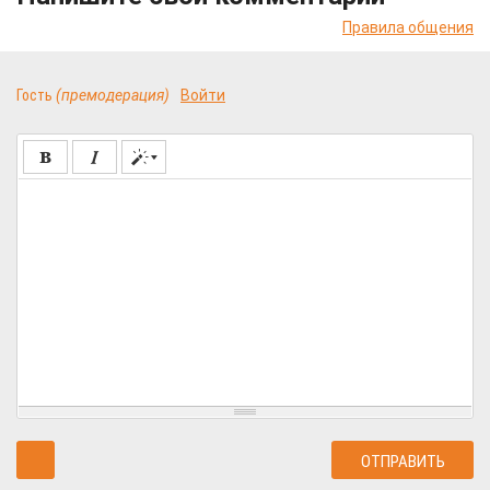
Правила общения
Гость
(премодерация)
Войти