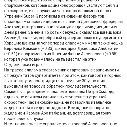
спорта преимущество на стороне универсальных
спортсменов, которые одинаково хорошо чувствуют себя и
на скорости, и в окружении частокола слаломных ворот.
Утренний Super-G прогнозы в отношении фаворитов
оправдал – список лидеров возглавила Джессика Гфререр из
Австрии, выигравшая аналогичную отдельную дисциплину
днем ранее. За ней в 16 сотых секунды оказалась швейцарка
Амели Дюпаскье, серебряный призер женского супергиганта.
Хорошие шансы на успех перед слаломом имели также чешка
Вероника Камкова (+0.33), швейцарка Джессика Альбертин
(+0.61) и спортсменка из Швеции Фанни Аксельссон (+0.85),
которая уже поднималась на пьедестал на этих
Студенческих играх.
На трассе слалома спортсменки стартовали в зависимости
от результатов супергиганта, при этом, как говорят в горных
лыжах, «крутилась тридцатка» - лучшие 30 участниц
выходили на трассу в обратной последовательности.
Самое быстрое время в слаломе показала Петра Смалдор,
однако, не слишком удачное выступление в утренней
скоростной части комбинации, не позволило итальянке
задержаться в лидерах надолго. Все ждали фаворитов,
ждала их и Кармен Аро из Франции, возглавившая гонку
после своего спуска.
И тут началось – не справляется с трассой Аксельссон, не