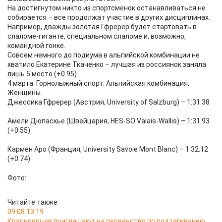
На достигнутом никто из спортсменок останавливаться не
собирается – все продолжат участие в других дисциплинах.
Например, дважды золотая Гфререр будет стартовать в
слаломе-гиганте, специальном слаломе и, возможно,
командной гонке.
Совсем немного до подиума в альпийской комбинации не
хватило Екатерине Ткаченко – лучшая из россиянок заняла
лишь 5 место (+0.95).
4 марта. Горнолыжный спорт. Альпийская комбинация.
Женщины.
Джессика Гфререр (Австрия, University of Salzburg) – 1:31.38
Амели Дюпаскье (Швейцария, HES-SO Valais-Wallis) – 1:31.93
(+0.55)
Кармен Аро (Франция, University Savoie Mont Blanc) – 1:32.12
(+0.74)
Фото:
Читайте также
09.08 13:19
Красноярцев приглашают на первенство по подтягиванию