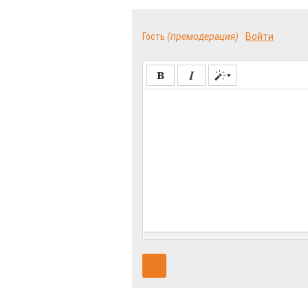
Гость
(премодерация)
Войти