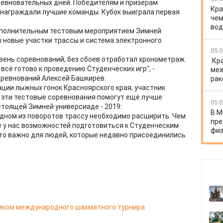
ревновательных дней. Победителям и призёрам
Кра
 награждали лучшие команды. Кубок выиграла первая
чем
вод
ополнительным тестовым мероприятием Зимней
ы новые участки трассы и система электронного
05.0
ень соревнований, без сбоев отработал хронометраж.
Кр
всё готово к проведению Студенческих игр", -
меж
оревнований Алексей Башкирев.
рак
ции лыжных гонок Красноярского края, участник
 эти тестовые соревнования помогут ещё лучше
05.0
стоящей Зимней универсиаде - 2019:
В М
 одном из поворотов трассу необходимо расширить. Чем
пре
е у нас возможностей подготовиться к Студенческим
физ
это важно для людей, которые недавно присоединились
ником международного шахматного турнира