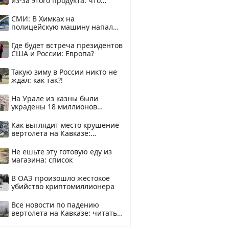
из-за этого продукта: что
купить?
СМИ: В Химках на
полицейскую машину напали
и подожгли.
Где будет встреча президентов
США и России: Европа?
Такую зиму в России никто не
ждал: как так?!
На Урале из казны были
украдены 18 миллионов
рублей
Как выглядит место крушение
вертолета на Кавказе:
смотреть
Не ешьте эту готовую еду из
магазина: список
В ОАЭ произошло жестокое
убийство криптомиллионера
Все новости по падению
вертолета на Кавказе: читать
здесь