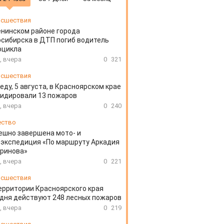
сшествия
енинском районе города
сибирска в ДТП погиб водитель
оцикла
, вчера
0
321
сшествия
еду, 5 августа, в Красноярском крае
идировали 13 пожаров
, вчера
0
240
ество
ешно завершена мото- и
экспедиция «По маршруту Аркадия
аринова»
, вчера
0
221
сшествия
ерритории Красноярского края
дня действуют 248 лесных пожаров
, вчера
0
219