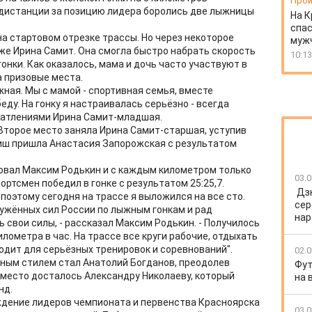
Прои
 дистанции за позицию лидера боролись две лыжницы
На К
спас
а стартовом отрезке трассы. Но через некоторое
муж
оже Ирина Самит. Она смогла быстро набрать скорость
10:13
онки. Как оказалось, мама и дочь часто участвуют в
а призовые места.
ная. Мы с мамой - спортивная семья, вместе
еду. На гонку я настраивалась серьёзно - всегда
ечатлениями Ирина Самит-младшая.
 Второе место заняла Ирина Самит-старшая, уступив
ниш пришла Анастасия Запорожская с результатом
овал Максим Родькин и с каждым километром только
03.0
ортсмен победил в гонке с результатом 25:25,7.
Дз
 поэтому сегодня на трассе я выложился на все сто.
сер
ужённых сил России по лыжным гонкам и рад
нар
свои силы, - рассказал Максим Родькин. - Получилось
илометра в час. На трассе все круги рабочие, отдыхать
одит для серьёзных тренировок и соревнований".
02.0
ным стилем стал Анатолий Богданов, преодолев
Фут
е место досталось Александру Николаеву, который
на 
нд.
ждение лидеров чемпионата и первенства Красноярска
03.0