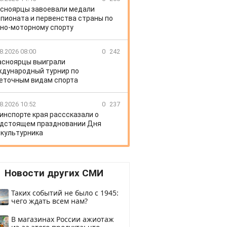
сноярцы завоевали медали
пионата и первенства страны по
но-моторному спорту
8.2026 08:00
0
242
асноярцы выиграли
дународный турнир по
еточным видам спорта
8.2026 10:52
0
237
инспорте края расссказали о
дстоящем праздновании Дня
культурника
Новости других СМИ
Таких событий не было с 1945:
чего ждать всем нам?
В магазинах России ажиотаж