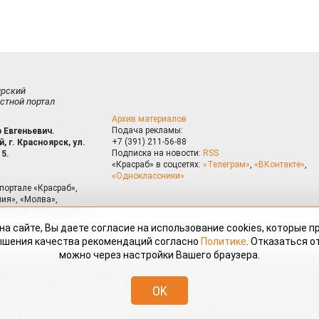
ирский
стной портал
Архив материалов
Подача рекламы:
 Евгеньевич.
+7 (391) 211-56-88
, г. Красноярск, ул.
Подписка на новости:
RSS
15.
«Красраб» в соцсетях:
«Телеграм»
,
«ВКонтакте»
,
«Одноклассники»
портале «Красраб»,
ия», «Молва»,
риалам сайта могут
на сайте, Вы даете согласие на использование cookies, которые 
ышения качества рекомендаций согласно
Политике
. Отказаться от
можно через настройки Вашего браузера.
змещённые на портале «Красраб.ру» сотрудниками редакции, нештатными
OK
 авторского права. Полное или частичное использование материалов,
скается только с письменного согласия редакции с указанием ссылки
дресу
redaktor@krasrab.krsn.ru
.