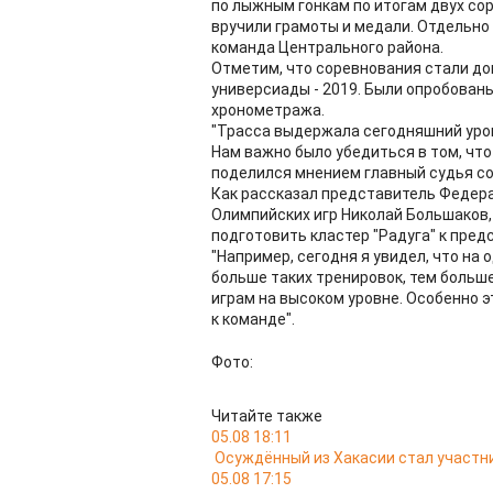
по лыжным гонкам по итогам двух со
вручили грамоты и медали. Отдельно
команда Центрального района.
Отметим, что соревнования стали д
универсиады - 2019. Были опробован
хронометража.
"Трасса выдержала сегодняшний уров
Нам важно было убедиться в том, что 
поделился мнением главный судья с
Как рассказал представитель Федера
Олимпийских игр Николай Большаков,
подготовить кластер "Радуга" к пред
"Например, сегодня я увидел, что на
больше таких тренировок, тем больш
играм на высоком уровне. Особенно 
к команде".
Фото:
Читайте также
05.08 18:11
Осуждённый из Хакасии стал участ
05.08 17:15