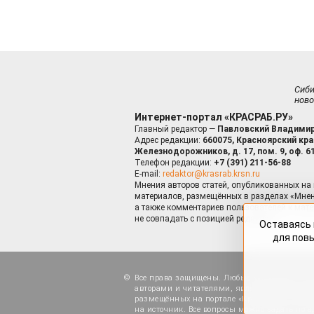
Сиб
ново
Интернет-портал «КРАСРАБ.РУ»
Главный редактор —
Павловский Владимир
Адрес редакции:
660075, Красноярский край
Железнодорожников, д. 17, пом. 9, оф. 6
Телефон редакции:
+7 (391) 211-56-88
E-mail:
redaktor@krasrab.krsn.ru
Мнения авторов статей, опубликованных на 
материалов, размещённых в разделах «Мнен
а также комментариев пользователей к мате
не совпадать с позицией редакции.
Оставаясь 
для пов
Все права защищены. Любые материалы, ра
авторами и читателями, являются объектами
размещённых на портале «Красраб.ру», допу
на источник. Все вопросы можно задать по а