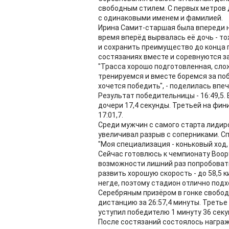
свободным стилем. С первых метров
с одинаковыми именем и фамилией.
Ирина Самит-старшая была впереди н
время вперёд вырвалась её дочь - т
и сохранить преимущество до конца г
состязаниях вместе и соревнуются з
"Трасса хорошо подготовленная, слож
тренируемся и вместе боремся за поб
хочется победить", - поделилась вп
Результат победительницы - 16:49,5.
дочери 17,4 секунды. Третьей на фи
17:01,7.
Среди мужчин с самого старта лидир
увеличивал разрыв с соперниками. Сп
"Моя специализация - коньковый ход,
Сейчас готовлюсь к чемпионату Воор
возможности лишний раз попробовать 
развить хорошую скорость - до 58,5 к
негде, поэтому стадион отлично подх
Серебряным призёром в гонке свобод
дистанцию за 26:57,4 минуты. Треть
уступил победителю 1 минуту 36 секу
После состязаний состоялось награ