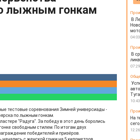
по лыжным гонкам
Прои
В Л
Ново
мот
04:03
Прои
В ср
ликв
07:29
Общ
Усп
авто
Туг
10:43
ные тестовые соревнования Зимней универсиады -
Прои
оярска по лыжным гонкам.
На т
астере "Радуга". За победу в этот день боролись
сего
онке свободным стилем. По итогам двух
12:26
аграждение победителей и призёров.
 начались с женской гонки на 5 километров