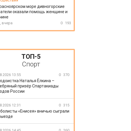
сшествия
расноярском море дивногорские
атели оказали помощь женщине и
чине
, вчера
0
193
ТОП-5
Спорт
8.2026 13:55
0
370
юдоистка Наталья Ёлкина –
ебряный призёр Спартакиады
одов России
8.2026 12:31
0
315
болисты «Енисея» вничью сыграли
выезде
8.2026 14:45
0
260