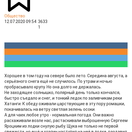
Общество
12.07.2020 09:54
3633
1
Хорошее в том году на севере было лето. Середина августа, а
серьёзного снега ещё не случилось. По утрам и ночью
пробрасывало крупу. Но она долго не держалась.
Не заходящее солнышко, полярный день только кончался,
быстро съедало и снег, и тонкий ледок по заливчикам реки
Хатанги. К обеду оживали царствующие в эту пору ромашки,
покачивалась на ветру светлая зелень осоки.
А для чаек любое утро - нормальная погода. Они важно
расхаживали возле нас, растаскивали выброшенную Сергеем
Яроцким из лодки снулую рыбу. Щука не только не первой
свежести, но ещё и хозяин наступил на неё в лодке, раздавил