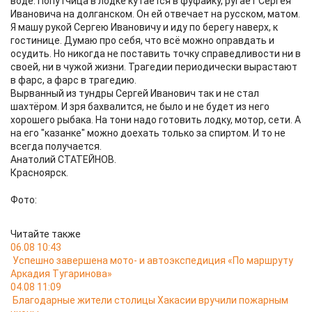
воде. Попутчица в лодке кутается в фуфайку, ругает Сергея
Ивановича на долганском. Он ей отвечает на русском, матом.
Я машу рукой Сергею Ивановичу и иду по берегу наверх, к
гостинице. Думаю про себя, что всё можно оправдать и
осудить. Но никогда не поставить точку справедливости ни в
своей, ни в чужой жизни. Трагедии периодически вырастают
в фарс, а фарс в трагедию.
Вырванный из тундры Сергей Иванович так и не стал
шахтёром. И зря бахвалится, не было и не будет из него
хорошего рыбака. На тони надо готовить лодку, мотор, сети. А
на его "казанке" можно доехать только за спиртом. И то не
всегда получается.
Анатолий СТАТЕЙНОВ.
Красноярск.
Фото:
Читайте также
06.08 10:43
Успешно завершена мото- и автоэкспедиция «По маршруту
Аркадия Тугаринова»
04.08 11:09
Благодарные жители столицы Хакасии вручили пожарным