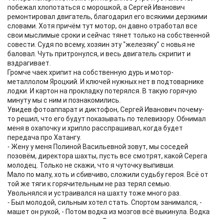
побежал хлопотаться с морошкой, а Сергей Иванович
ремонтировал двигатель, благодарил его всякими дерзкими
словами. Хотя причём тут мотор, он давно отработал все
свои мыслимые сроки и сейчас тянет только на собственной
совести. Судя по всему, хозяин эту "железяку" с новья не
баловал. Чуть притронулся, и весь двигатель скрипит и
вздрагивает.
Громче чаек хрипит на собственную дурь и мотор-
металлолом Яроцкий. И ключей нужных нет в подтоварнике
лодки. И картон на прокладку потерялся. В такую горячую
минуту мы с ним и познакомились.
Увидев фотоаппарат и диктофон, Сергей Иванович почему-
то решил, что его будут показывать по телевизору. Обнимал
меня в охапочку и хрипло расспрашивал, когда будет
передача про Хатангу.
- Жену у меня Полиной Васильевной зовут, мы соседей
позовём, директора шахты, пусть все смотрят, какой Серега
молодец. Только не скажи, что я чуточку выпивши.
Мало по малу, хоть и сбивчиво, сложили судьбу героя. Всё от
той же тяги к горячительным не раз терял семью.
Увольнялся и устраивался на шахту тоже много раз.
- Был молодой, сильным хотел стать. Спортом занимался, -
машет он рукой, - Потом водка из мозгов всё выкинула. Водка