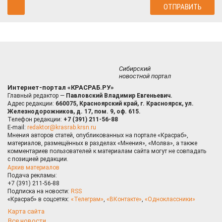
Сибирский
новостной портал
Интернет-портал «КРАСРАБ.РУ»
Главный редактор —
Павловский Владимир Евгеньевич.
Адрес редакции:
660075, Красноярский край, г. Красноярск, ул.
Железнодорожников, д. 17, пом. 9, оф. 615.
Телефон редакции:
+7 (391) 211-56-88
E-mail:
redaktor@krasrab.krsn.ru
Мнения авторов статей, опубликованных на портале «Красраб»,
материалов, размещённых в разделах «Мнения», «Молва», а также
комментариев пользователей к материалам сайта могут не совпадать
с позицией редакции.
Архив материалов
Подача рекламы:
+7 (391) 211-56-88
Подписка на новости:
RSS
«Красраб» в соцсетях:
«Телеграм»
,
«ВКонтакте»
,
«Одноклассники»
Карта сайта
Все новости