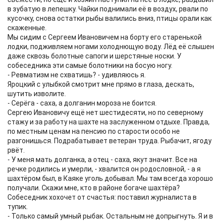
в зубатую в лепешку. Чайки поднимали её в воздух, рвали по
кусочку, снова остатки рыбы валились вниз, птицы орали как
скаженные.
Мы сидим с Сергеем Ивановичем на борту его старенькой
лодки, подживляем ногами холоднющую воду. Лёд её слышен
даже сквозь болотные сапоги и шерстяные носки. У
собеседника эти самые болотники на босую ногу.
- Ревматизм не схватишь? - удивляюсь я.
Яроцкий с улыбкой смотрит мне прямо в глаза, дескать,
шутить изволите.
- Серёга - саха, а долганин мороза не боится.
Сергею Ивановичу ещё нет шестидесяти, но по северному
стажу и за работу на шахте на заслуженном отдыхе. Правда,
по местным ценам на пенсию по старости особо не
разгонишься. Подрабатывает ветеран труда. Рыбачит, ягоду
рвёт.
- У меня мать долганка, а отец - саха, якут значит. Все на
речке родились и умерли, - хвалится он родословной, - а я
шахтёром был, в Каяке уголь добывал. Мы там всегда хорошо
получали. Скажи мне, кто в районе богаче шахтёра?
Собеседник хохочет от счастья: поставил журналиста в
тупик.
- Только самый умный рыбак. Остальным не допрыгнуть. Я и в