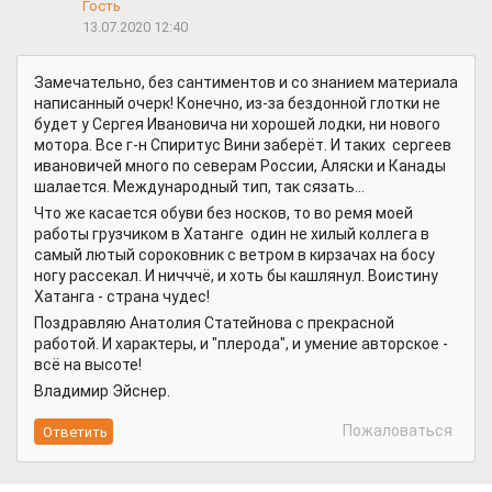
Гость
13.07.2020 12:40
Замечательно, без сантиментов и со знанием материала
написанный очерк! Конечно, из-за бездонной глотки не
будет у Сергея Ивановича ни хорошей лодки, ни нового
мотора. Все г-н Спиритус Вини заберёт. И таких сергеев
ивановичей много по северам России, Аляски и Канады
шалается. Международный тип, так сязать...
Что же касается обуви без носков, то во ремя моей
работы грузчиком в Хатанге один не хилый коллега в
самый лютый сороковник с ветром в кирзачах на босу
ногу рассекал. И ничччё, и хоть бы кашлянул. Воистину
Хатанга - страна чудес!
Поздравляю Анатолия Статейнова с прекрасной
работой. И характеры, и "плерода", и умение авторское -
всё на высоте!
Владимир Эйснер.
Пожаловаться