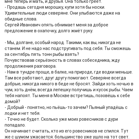
мне теперь и мать, и друзья. Она только греет.
- Продашь сегодня морошку, купи хотя бы носки.
Удивительные люди северяне. Они улыбаются даже на
обидные слова.
Сергей Иванович опять обнимает меня за доброе
предложение в охапочку, долго жмёт руку.
- Мы, долгане, особый народ. Такими, как вы, никогда не
станем. И не надо нас подстругивать под себя. Ты сможешь
за сентябрь пять тонн рыбы взять?
Почувствовав серьёзность в словах собеседника, жду
продолжения разговора.
- Нам в тундре проще, в балке, на природе, где водки меньше.
Там все работают, друг другу помогают. Северяне всегда
добрые, никогда никого в беде не бросят. Зайди хоть ночью в
чум, хоть днём, всегда лепешку получишь и кусок рыбы. Чаем
тебя напоят. Ты меня в Москве встретишь, позовёшь к себе
домой?
- Добрый - понятно, но пьёшь-то зачем? Пьяный упадёшь с
лодки и нет тебя.
- Точно не будет. Сколько уже моих ровесников с дури
попадало.
Он начинает считать, кто из его ровесников не спился. Тут
же с шумом ужасается: большинство уже ушло на тот свет.