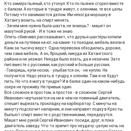
Кто замёрз пьяный, кто утонул. Кто по пьянке сгорел вместе
с балком. А которые в тундре живут, с оленями, те все целы.
Потому что занимаются делом. Им некогда морошку в
Хатангу возить, на спирт менять.
- Зачем мне нужна была шахта, не знаешь? - машет он
мазутной рукой. - И я тоже не знаю.
Опять сбивчиво рассказывает, что друзья шахтёры копили
деньги на путёвки на юг, на какие-то поездки, мебель везли в
Каяк за тысячу верст. Одна перевозка обходилась дороже,
чем сама мебель. А он, Яроцкий, никуда из Хатангского
района и не уезжал. Некуда было ехать, да и незачем. Зато
пил вместе с русскими, как русский и больше русских.
- Говоришь, купи носки, - улыбается он, - не куплю. Не
получится. Надо уехать в тундру, к оленям. Там я не будут
пить. Но что я могу в тундре? И в балке один на каком-нибудь
озере не проживу. Не привык один.
Всё сложное в простом, а простое - в сложном. Сергей
Иванович чертыхается на ни в чём не повинный двигатель,
спешит вырезать прокладку на карбюратор. С минуты на
минуту подскочит напарник, и они направят лодку в Кресты.
Выпьют спирт вместе с родственниками, передерутся.
Машет мне рукой Сергей Иванович: посиди, друг, я пока
двигатель заведу. Что-то хрипит про неудачу: целую ночь на