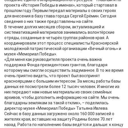
проекта «История Победы в именах», который стартовал в
прошлом году. Первым передал материалы о своих героях
для внесения в базу глава города Сергей Ерёмин. Сегодня
сведения о них также представлены на сайте.
В течение долгих месяцев сбором, актуализацией и
систематизацией материалов занимались волонтёрские
отряды, созданные в четырёх группах районов края. А
координировали этот процесс специалисты Красноярской
молодёжной патриотической организации «Вечный огонь» и
музея «Мемориал Победы».
«Для меня как руководителя проекта очень важна
поддержка Фонда президентских грантов, благодаря
которому мы смогли осуществить задуманное. В то же время
очень приятно видеть, что проект был воспринят
красноярцами с большим интересом. За месяц работы базы
данных её посмотрели более 12 тысяч человек. И многие из
них передают нам новые материалы из своих семейных
архивов, чтобы дополнить информацию на сайте. Мы очень
благодарны землякам за такой отклик», – поделилась
директор музея «Мемориал Победы» Татьяна Ивлева.
Сейчас в базу данных загружено около 160 000 записей о
жителях края, вставших на защиту Родины более 70 лет
назад. Работа по наполнению базы ведётся и дальше: к концу