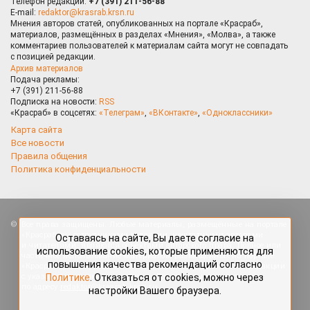
Телефон редакции:
+7 (391) 211-56-88
E-mail:
redaktor@krasrab.krsn.ru
Мнения авторов статей, опубликованных на портале «Красраб»,
материалов, размещённых в разделах «Мнения», «Молва», а также
комментариев пользователей к материалам сайта могут не совпадать
с позицией редакции.
Архив материалов
Подача рекламы:
+7 (391) 211-56-88
Подписка на новости:
RSS
«Красраб» в соцсетях:
«Телеграм»
,
«ВКонтакте»
,
«Одноклассники»
Карта сайта
Все новости
Правила общения
Политика конфиденциальности
Оставаясь на сайте, Вы даете согласие на
Все права защищены. Любые материалы, размещённые на портале
использование cookies, которые применяются для
«Красраб.ру» сотрудниками редакции, нештатными авторами
повышения качества рекомендаций согласно
и читателями, являются объектами авторского права. Полное или
Политике
. Отказаться от cookies, можно через
частичное использование материалов, размещённых на портале
настройки Вашего браузера.
«Красраб.ру», допускается только с письменного согласия редакции
с указанием ссылки на источник. Все вопросы можно задать
по адресу
redaktor@krasrab.krsn.ru
.
OK