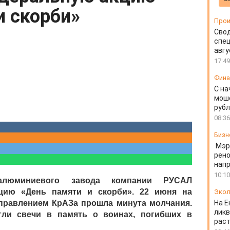
и скорби»
Прои
Свод
спец
авгу
17:49
Фин
С на
моше
руб
08:36
Бизн
Мэр
рено
напр
10:10
 алюминиевого завода компании РУСАЛ
цию «День памяти и скорби». 22 июня на
Экол
правлением КрАЗа прошла минута молчания.
На Е
ликв
гли свечи в память о воинах, погибших в
раст