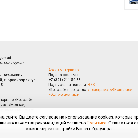
ирский
стной портал
Архив материалов
Подача рекламы:
 Евгеньевич.
+7 (391) 211-56-88
, г. Красноярск, ул.
Подписка на новости:
RSS
15.
«Красраб» в соцсетях:
«Телеграм»
,
«ВКонтакте»
,
«Одноклассники»
портале «Красраб»,
ия», «Молва»,
риалам сайта могут
на сайте, Вы даете согласие на использование cookies, которые 
ышения качества рекомендаций согласно
Политике
. Отказаться от
можно через настройки Вашего браузера.