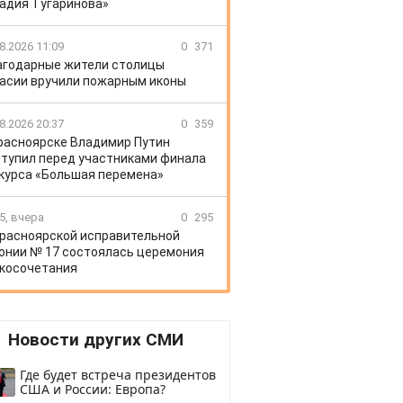
адия Тугаринова»
8.2026 11:09
0
371
агодарные жители столицы
асии вручили пожарным иконы
8.2026 20:37
0
359
расноярске Владимир Путин
тупил перед участниками финала
курса «Большая перемена»
5, вчера
0
295
Красноярской исправительной
онии № 17 состоялась церемония
косочетания
Новости других СМИ
Где будет встреча президентов
США и России: Европа?