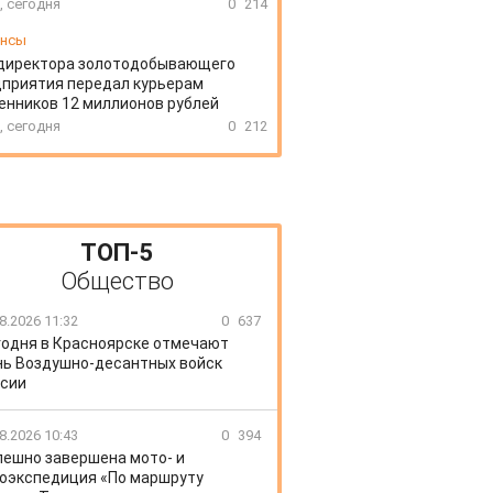
, сегодня
0
214
ансы
директора золотодобывающего
приятия передал курьерам
нников 12 миллионов рублей
, сегодня
0
212
ТОП-5
Общество
8.2026 11:32
0
637
годня в Красноярске отмечают
ь Воздушно-десантных войск
сии
8.2026 10:43
0
394
пешно завершена мото- и
оэкспедиция «По маршруту