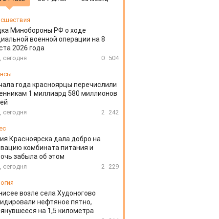
сшествия
ка Минобороны РФ о ходе
иальной военной операции на 8
ста 2026 года
, сегодня
0
504
ансы
чала года красноярцы перечислили
нникам 1 миллиард 580 миллионов
лей
, сегодня
2
242
ес
ия Красноярска дала добро на
вацию комбината питания и
очь забыла об этом
, сегодня
2
229
огия
нисее возле села Худоногово
идировали нефтяное пятно,
янувшееся на 1,5 километра