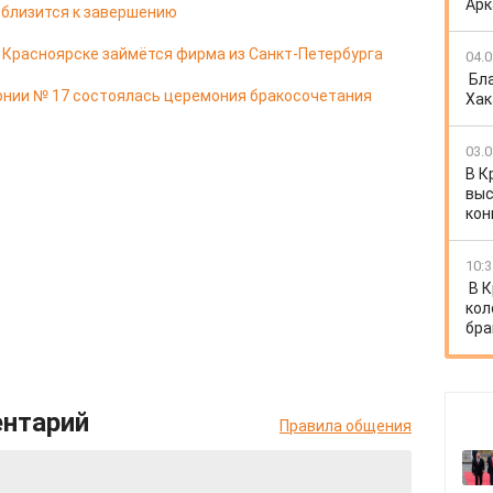
Арк
 близится к завершению
в Красноярске займётся фирма из Санкт-Петербурга
04.0
Бл
онии № 17 состоялась церемония бракосочетания
Хак
03.0
В К
выс
кон
10:3
В 
кол
бра
ентарий
Правила общения