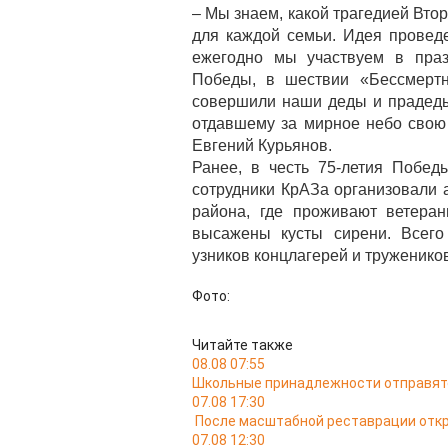
– Мы знаем, какой трагедией Вто
для каждой семьи. Идея провед
ежегодно мы участвуем в праз
Победы, в шествии «Бессмертн
совершили наши деды и прадеды
отдавшему за мирное небо свою
Евгений Курьянов.
Ранее, в честь 75-летия Побед
сотрудники КрАЗа организовали 
района, где проживают ветера
высажены кусты сирени. Всего
узников концлагерей и труженико
Фото:
Читайте также
08.08 07:55
Школьные принадлежности отправятс
07.08 17:30
После масштабной реставрации откр
07.08 12:30