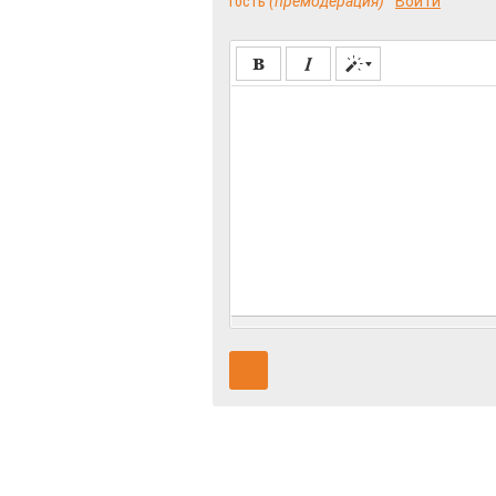
Гость
(премодерация)
Войти