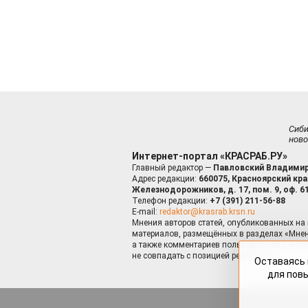
Сиб
ново
Интернет-портал «КРАСРАБ.РУ»
Главный редактор —
Павловский Владимир
Адрес редакции:
660075, Красноярский край
Железнодорожников, д. 17, пом. 9, оф. 6
Телефон редакции:
+7 (391) 211-56-88
E-mail:
redaktor@krasrab.krsn.ru
Мнения авторов статей, опубликованных на 
материалов, размещённых в разделах «Мнен
а также комментариев пользователей к мате
не совпадать с позицией редакции.
Оставаясь 
для пов