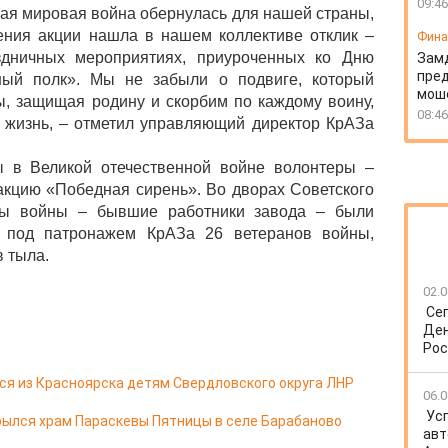
09:46
рая мировая война обернулась для нашей страны,
ения акции нашла в нашем коллективе отклик –
Фин
дничных мероприятиях, приуроченных ко Дню
Зам
пред
ый полк». Мы не забыли о подвиге, который
моше
, защищая родину и скорбим по каждому воину,
08:46
 жизнь, – отметил управляющий директор КрАЗа
ы в Великой отечественной войне волонтеры –
акцию «Победная сирень». Во дворах Советского
ны войны – бывшие работники завода – были
 под патронажем КрАЗа 26 ветеранов войны,
в тыла.
02.0
Се
Ден
Рос
я из Красноярска детям Свердловского округа ЛНР
06.0
Ус
ылся храм Параскевы Пятницы в селе Барабаново
авт