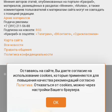
Мнения авторов статей, опубликованных на портале «Красраб»,
материалов, размещённых в разделах «Мнения», «Молва», а также
комментариев пользователей к материалам сайта могут не совпадать
с позицией редакции.
Архив материалов
Подача рекламы:
+7 (391) 211-56-88
Подписка на новости:
RSS
«Красраб» в соцсетях:
«Телеграм»
,
«ВКонтакте»
,
«Одноклассники»
Карта сайта
Все новости
Правила общения
Политика конфиденциальности
Оставаясь на сайте, Вы даете согласие на
Все права защищены. Любые материалы, размещённые на портале
использование cookies, которые применяются для
«Красраб.ру» сотрудниками редакции, нештатными авторами
повышения качества рекомендаций согласно
и читателями, являются объектами авторского права. Полное или
Политике
. Отказаться от cookies, можно через
частичное использование материалов, размещённых на портале
настройки Вашего браузера.
«Красраб.ру», допускается только с письменного согласия редакции
с указанием ссылки на источник. Все вопросы можно задать
по адресу
redaktor@krasrab.krsn.ru
.
OK