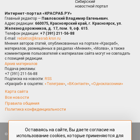
Сибирский
новостной портал
Интернет-портал «КРАСРАБ.РУ»
Главный редактор —
Павловский Владимир Евгеньевич.
Адрес редакции:
660075, Красноярский край, г. Красноярск, ул.
Железнодорожников, д. 17, пом. 9, оф. 615.
Телефон редакции:
+7 (391) 211-56-88
E-mail:
redaktor@krasrab.krsn.ru
Мнения авторов статей, опубликованных на портале «Красраб»,
материалов, размещённых в разделах «Мнения», «Молва», а также
комментариев пользователей к материалам сайта могут не совпадать
с позицией редакции.
Архив материалов
Подача рекламы:
+7 (391) 211-56-88
Подписка на новости:
RSS
«Красраб» в соцсетях:
«Телеграм»
,
«ВКонтакте»
,
«Одноклассники»
Карта сайта
Все новости
Правила общения
Политика конфиденциальности
Оставаясь на сайте, Вы даете согласие на
Все права защищены. Любые материалы, размещённые на портале
использование cookies, которые применяются для
«Красраб.ру» сотрудниками редакции, нештатными авторами