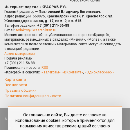
новостной портал
Интернет-портал «КРАСРАБ.РУ»
Главный редактор —
Павловский Владимир Евгеньевич.
Адрес редакции:
660075, Красноярский край, г. Красноярск, ул.
Железнодорожников, д. 17, пом. 9, оф. 615.
Телефон редакции:
+7 (391) 211-56-88
E-mail:
redaktor@krasrab.krsn.ru
Мнения авторов статей, опубликованных на портале «Красраб»,
материалов, размещённых в разделах «Мнения», «Молва», а также
комментариев пользователей к материалам сайта могут не совпадать
с позицией редакции.
Архив материалов
Подача рекламы:
+7 (391) 211-56-88
Подписка на новости:
RSS
«Красраб» в соцсетях:
«Телеграм»
,
«ВКонтакте»
,
«Одноклассники»
Карта сайта
Все новости
Правила общения
Политика конфиденциальности
Оставаясь на сайте, Вы даете согласие на
Все права защищены. Любые материалы, размещённые на портале
использование cookies, которые применяются для
«Красраб.ру» сотрудниками редакции, нештатными авторами
повышения качества рекомендаций согласно
и читателями, являются объектами авторского права. Полное или