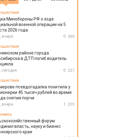
сшествия
ка Минобороны РФ о ходе
иальной военной операции на 5
ста 2026 года
, вчера
0
265
сшествия
енинском районе города
сибирска в ДТП погиб водитель
оцикла
, сегодня
0
227
сшествия
мерове псевдогадалка похитила у
ионерки 45 тысяч рублей во время
да снятия порчи
, вчера
1
225
омика
ьскохозяйственный форум
динил власть, науку и бизнес
ноярского края