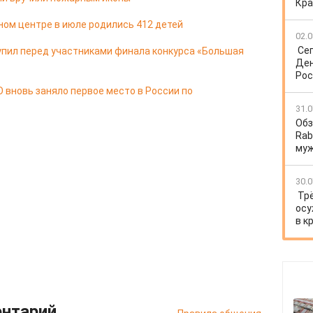
Кра
ом центре в июле родились 412 детей
02.0
Се
упил перед участниками финала конкурса «Большая
Ден
Рос
 вновь заняло первое место в России по
31.0
Обз
Rab
му
30.0
Тр
осу
в к
ентарий