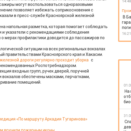
14:48
ассажиры могут воспользоваться одноразовыми
енение позволяет избежать соприкосновения с
Прои
казали в пресс-службе Красноярской железной
В Б
гара
сена напольная разметка, которая помогает соблюдать
пог
и и указатели с рекомендациями соблюдения
16:21
 о мерах профилактики доводится до пассажиров по
логической ситуации на всех региональных вокзалах
й правительствами Красноярского края и Хакасии.
 железной дороги регулярно проходит уборка
с
рекомендованных Роспотребнадзором.
кция входных групп, ручек дверей, поручней
и вокзалов обеспечены масками, перчатками,
тривание помещений.
01.0
На
отб
био
31.0
педиция «По маршруту Аркадия Тугаринова»
Спа
дев
ии вручили пожарным иконы