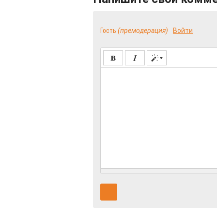
Гость
(премодерация)
Войти