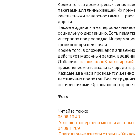
Кроме того, в досмотровых зонах п
пакетами для личных вещей. Их прим
контактными поверхностями», – расс
дороги.
Также в зданиях и на перронах нане
социальную дистанцию. Есть памятк
интервала при рассадке. Информация
громкоговорящей связи.
Кроме того, в сложившейся эпидемио
действует масочный режим, введённы
Добавим,
на вокзалах Красноярской
применением специальных средств, 
Каждые два часа проводится дезинфе
лестничных пролётов. Все сотрудник
антисептиками. Организовано прове
Фото:
Читайте также
06.08 10:43
Успешно завершена мото- и автоэкс
04.08 11:09
Благодарные жители столицы Хакас