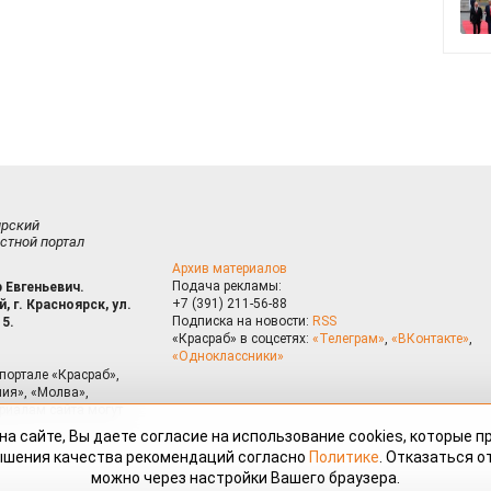
ирский
стной портал
Архив материалов
Подача рекламы:
 Евгеньевич.
+7 (391) 211-56-88
, г. Красноярск, ул.
Подписка на новости:
RSS
15.
«Красраб» в соцсетях:
«Телеграм»
,
«ВКонтакте»
,
«Одноклассники»
портале «Красраб»,
ия», «Молва»,
риалам сайта могут
на сайте, Вы даете согласие на использование cookies, которые 
ышения качества рекомендаций согласно
Политике
. Отказаться от
можно через настройки Вашего браузера.