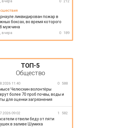
, вчера
0
212
сшествия
арнауле ликвидирован пожар в
жных боксах, во время которого
иб мужчина
, вчера
0
189
ТОП-5
Общество
8.2026 11:40
0
588
 мысе Челюскин волонтёры
ерут более 70 проб почвы, воды и
ты для оценки загрязнения
7.2026 09:02
1
582
сатели отвели беду от пяти
ушек в заливе Шумиха