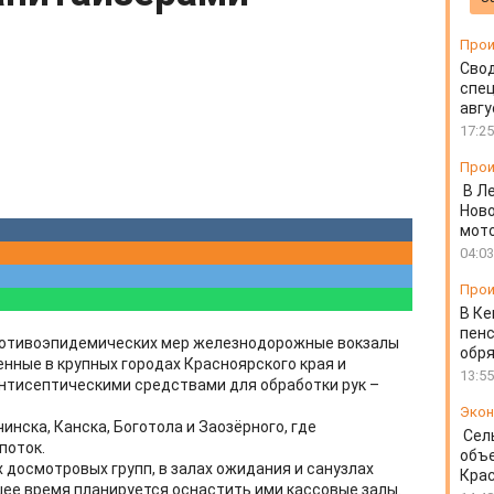
Прои
Свод
спец
авгу
17:25
Прои
В Л
Ново
мот
04:03
Прои
В Ке
пенс
ротивоэпидемических мер железнодорожные вокзалы
обря
нные в крупных городах Красноярского края и
13:55
нтисептическими средствами для обработки рук –
Экон
инска, Канска, Боготола и Заозёрного, где
Сел
поток.
объе
 досмотровых групп, в залах ожидания и санузлах
Крас
ее время планируется оснастить ими кассовые залы.