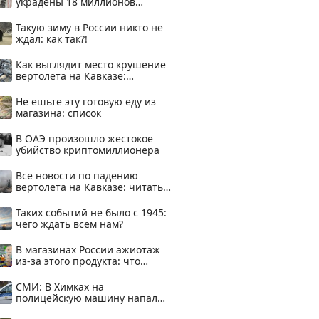
украдены 18 миллионов
рублей
Такую зиму в России никто не
ждал: как так?!
Как выглядит место крушение
вертолета на Кавказе:
смотреть
Не ешьте эту готовую еду из
магазина: список
В ОАЭ произошло жестокое
убийство криптомиллионера
Все новости по падению
вертолета на Кавказе: читать
здесь
Таких событий не было с 1945:
чего ждать всем нам?
В магазинах России ажиотаж
из-за этого продукта: что
купить?
СМИ: В Химках на
полицейскую машину напали
и подожгли.