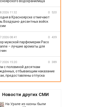
сноярского водохранилища
8.2026 11:32
0
520
годня в Красноярске отмечают
ь Воздушно-десантных войск
сии
7.2026 08:41
0
439
ор мужской парфюмерии Paco
anne – лучшие ароматы для
жчин
7.2026 15:20
0
389
ём с половиной десяткам
ждённых, отбывающим наказание
рае, предоставлены отпуска
Новости других СМИ
На Урале из казны были