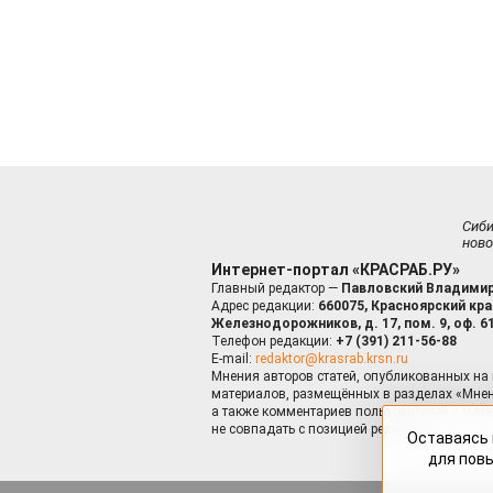
Сиб
ново
Интернет-портал «КРАСРАБ.РУ»
Главный редактор —
Павловский Владимир
Адрес редакции:
660075, Красноярский край
Железнодорожников, д. 17, пом. 9, оф. 6
Телефон редакции:
+7 (391) 211-56-88
E-mail:
redaktor@krasrab.krsn.ru
Мнения авторов статей, опубликованных на 
материалов, размещённых в разделах «Мнен
а также комментариев пользователей к мате
не совпадать с позицией редакции.
Оставаясь 
для пов