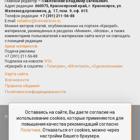
Главный редактор —
Павловский Владимир Евгеньевич.
Адрес редакции:
660075, Красноярский край, г. Красноярск, ул.
Железнодорожников, д. 17, пом. 9, оф. 615.
Телефон редакции:
+7 (391) 211-56-88
E-mail:
redaktor@krasrab.krsn.ru
Мнения авторов статей, опубликованных на портале «Красраб»,
материалов, размещённых в разделах «Мнения», «Молва», а также
комментариев пользователей к материалам сайта могут не совпадать
с позицией редакции.
Архив материалов
Подача рекламы:
+7 (391) 211-56-88
Подписка на новости:
RSS
«Красраб» в соцсетях:
«Телеграм»
,
«ВКонтакте»
,
«Одноклассники»
Карта сайта
Все новости
Правила общения
Политика конфиденциальности
Оставаясь на сайте, Вы даете согласие на
Все права защищены. Любые материалы, размещённые на портале
использование cookies, которые применяются для
«Красраб.ру» сотрудниками редакции, нештатными авторами
повышения качества рекомендаций согласно
и читателями, являются объектами авторского права. Полное или
Политике
. Отказаться от cookies, можно через
частичное использование материалов, размещённых на портале
настройки Вашего браузера.
«Красраб.ру», допускается только с письменного согласия редакции