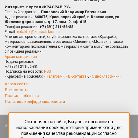
Интернет-портал «КРАСРАБ.РУ»
Главный редактор —
Павловский Владимир Евгеньевич.
Адрес редакции:
660075, Красноярский край, г. Красноярск, ул.
Железнодорожников, д. 17, пом. 9, оф. 615.
Телефон редакции:
+7 (391) 211-56-88
E-mail:
redaktor@krasrab.krsn.ru
Мнения авторов статей, опубликованных на портале «Красраб»,
материалов, размещённых в разделах «Мнения», «Молва», а также
комментариев пользователей к материалам сайта могут не совпадать
с позицией редакции.
Архив материалов
Подача рекламы:
+7 (391) 211-56-88
Подписка на новости:
RSS
«Красраб» в соцсетях:
«Телеграм»
,
«ВКонтакте»
,
«Одноклассники»
Карта сайта
Все новости
Правила общения
Политика конфиденциальности
Оставаясь на сайте, Вы даете согласие на
Все права защищены. Любые материалы, размещённые на портале
использование cookies, которые применяются для
«Красраб.ру» сотрудниками редакции, нештатными авторами
повышения качества рекомендаций согласно
и читателями, являются объектами авторского права. Полное или