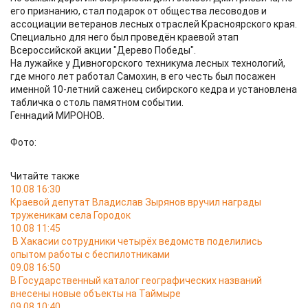
его признанию, стал подарок от общества лесоводов и
ассоциации ветеранов лесных отраслей Красноярского края.
Специально для него был проведён краевой этап
Всероссийской акции "Дерево Победы".
На лужайке у Дивногорского техникума лесных технологий,
где много лет работал Самохин, в его честь был посажен
именной 10-летний саженец сибирского кедра и установлена
табличка о столь памятном событии.
Геннадий МИРОНОВ.
Фото:
Читайте также
10.08 16:30
Краевой депутат Владислав Зырянов вручил награды
труженикам села Городок
10.08 11:45
В Хакасии сотрудники четырёх ведомств поделились
опытом работы с беспилотниками
09.08 16:50
В Государственный каталог географических названий
внесены новые объекты на Таймыре
09.08 10:40