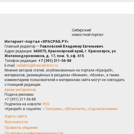
Сибирский
новостной портал
Интернет-портал «КРАСРАБ.РУ»
Главный редактор —
Павловский Владимир Евгеньевич.
Адрес редакции:
660075, Красноярский край, г. Красноярск, ул.
Железнодорожников, д. 17, пом. 9, оф. 615.
Телефон редакции:
+7 (391) 211-56-88
E-mail:
redaktor@krasrab.krsn.ru
Мнения авторов статей, опубликованных на портале «Красраб»,
материалов, размещённых в разделах «Мнения», «Молва», а также
комментариев пользователей к материалам сайта могут не совпадать
с позицией редакции.
Архив материалов
Подача рекламы:
+7 (391) 211-56-88
Подписка на новости:
RSS
«Красраб» в соцсетях:
«Телеграм»
,
«ВКонтакте»
,
«Одноклассники»
Карта сайта
Все новости
Правила общения
Политика конфиденциальности