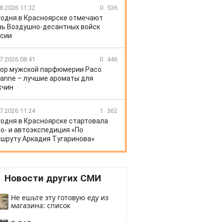
8.2026 11:32
0
536
годня в Красноярске отмечают
ь Воздушно-десантных войск
сии
7.2026 08:41
0
446
ор мужской парфюмерии Paco
anne – лучшие ароматы для
жчин
7.2026 11:24
1
362
годня в Красноярске стартовала
о- и автоэкспедиция «По
шруту Аркадия Тугаринова»
Новости других СМИ
Не ешьте эту готовую еду из
магазина: список