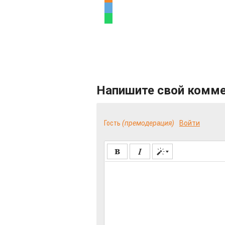
Напишите свой комм
Гость
(премодерация)
Войти