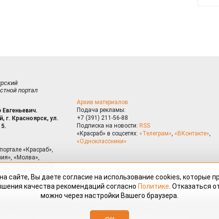
ирский
стной портал
Архив материалов
Подача рекламы:
 Евгеньевич.
+7 (391) 211-56-88
, г. Красноярск, ул.
Подписка на новости:
RSS
15.
«Красраб» в соцсетях:
«Телеграм»
,
«ВКонтакте»
,
«Одноклассники»
портале «Красраб»,
ия», «Молва»,
риалам сайта могут
на сайте, Вы даете согласие на использование cookies, которые 
ышения качества рекомендаций согласно
Политике
. Отказаться от
можно через настройки Вашего браузера.
змещённые на портале «Красраб.ру» сотрудниками редакции, нештатными