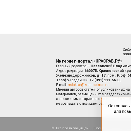
Сиб
ново
Интернет-портал «КРАСРАБ.РУ»
Главный редактор —
Павловский Владимир
Адрес редакции:
660075, Красноярский край
Железнодорожников, д. 17, пом. 9, оф. 6
Телефон редакции:
+7 (391) 211-56-88
E-mail:
redaktor@krasrab.krsn.ru
Мнения авторов статей, опубликованных на 
материалов, размещённых в разделах «Мнен
а также комментариев пользователей к мате
не совпадать с позицией редакции.
Оставаясь 
для пов
Все права защищены. Любые материалы, ра