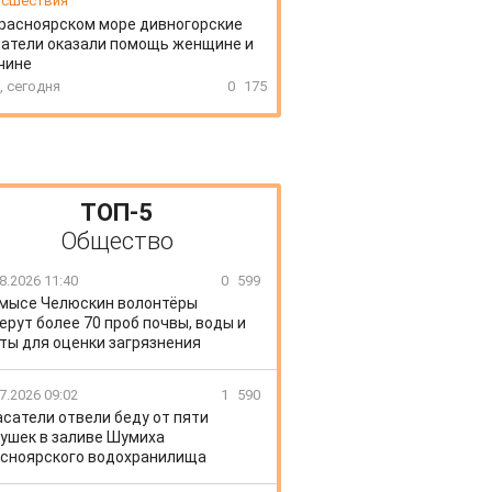
сшествия
расноярском море дивногорские
атели оказали помощь женщине и
чине
, сегодня
0
175
ТОП-5
Общество
8.2026 11:40
0
599
 мысе Челюскин волонтёры
ерут более 70 проб почвы, воды и
ты для оценки загрязнения
7.2026 09:02
1
590
сатели отвели беду от пяти
ушек в заливе Шумиха
сноярского водохранилища