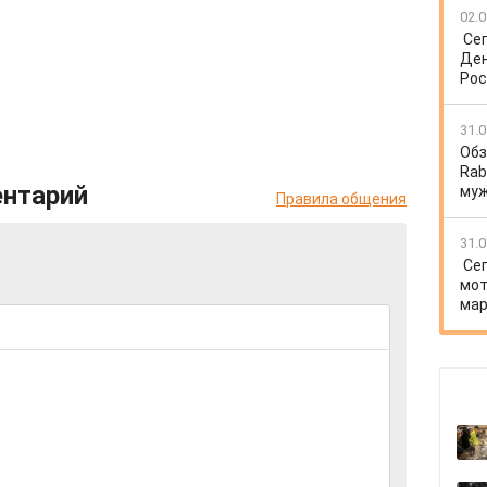
02.0
Се
Ден
Рос
31.0
Обз
Rab
ентарий
му
Правила общения
31.0
Се
мот
мар