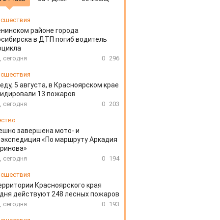
сшествия
енинском районе города
сибирска в ДТП погиб водитель
оцикла
, сегодня
0
296
сшествия
еду, 5 августа, в Красноярском крае
идировали 13 пожаров
, сегодня
0
203
ество
ешно завершена мото- и
экспедиция «По маршруту Аркадия
аринова»
, сегодня
0
194
сшествия
ерритории Красноярского края
дня действуют 248 лесных пожаров
, сегодня
0
193