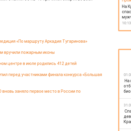
Прои
На К
спас
муж
10:13
педиция «По маршруту Аркадия Тугаринова»
ии вручили пожарным иконы
ом центре в июле родились 412 детей
упил перед участниками финала конкурса «Большая
01.0
На
отб
 вновь заняло первое место в России по
био
31.0
Спа
дев
Кра