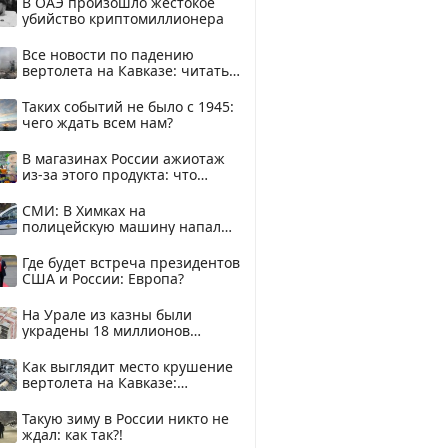
В ОАЭ произошло жестокое
убийство криптомиллионера
Все новости по падению
вертолета на Кавказе: читать
здесь
Таких событий не было с 1945:
чего ждать всем нам?
В магазинах России ажиотаж
из-за этого продукта: что
купить?
СМИ: В Химках на
полицейскую машину напали
и подожгли.
Где будет встреча президентов
США и России: Европа?
На Урале из казны были
украдены 18 миллионов
рублей
Как выглядит место крушение
вертолета на Кавказе:
смотреть
Такую зиму в России никто не
ждал: как так?!