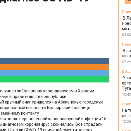
Прои
В Л
Ново
мот
04:03
Прои
В ср
ликв
07:29
Общ
Усп
авто
Туг
случаев заболевания коронавирусом в Хакасии
10:43
енье в правительстве республики.
ый крупный очаг пришелся на Абаканскую городскую
Прои
фицированный выявлен в Белоярской больнице.
На т
емейному контакту.
сего
ели после перенесённой коронавирусной инфекции 15
12:26
м диагнозом коронавирус скончались. Все страдали
и. Стал ли COVID-19 причиной смерти во всех