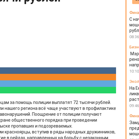
Фин
С на
моше
руб
08:36
Бизн
Мэр
рено
напр
10:10
Экол
На Е
ликв
раст
цам за помощь полиции выплатят 72 тысячи рублей.
09:46
и нашего региона всё чаще участвуют в профилактике
равонарушений. Поощрение от полиции получают
Фин
хране общественного порядка при проведении
Зам
зыске пропавших и подозреваемых.
пред
ми красноярцы, вступив в ряды народных дружинников,
моше
ие в рейдах, направленных на борьбу с незаконным