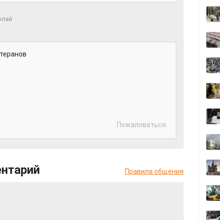
олай
етеранов
Пожаловаться
ентарий
Правила общения