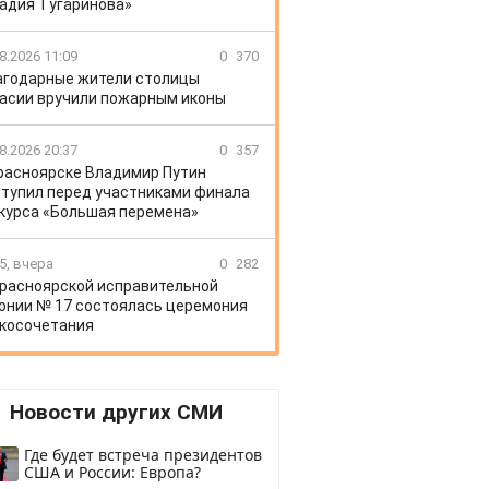
адия Тугаринова»
8.2026 11:09
0
370
агодарные жители столицы
асии вручили пожарным иконы
8.2026 20:37
0
357
расноярске Владимир Путин
тупил перед участниками финала
курса «Большая перемена»
5, вчера
0
282
Красноярской исправительной
онии № 17 состоялась церемония
косочетания
Новости других СМИ
Где будет встреча президентов
США и России: Европа?