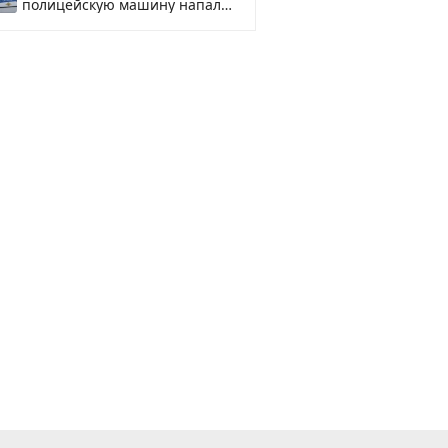
полицейскую машину напали
и подожгли.