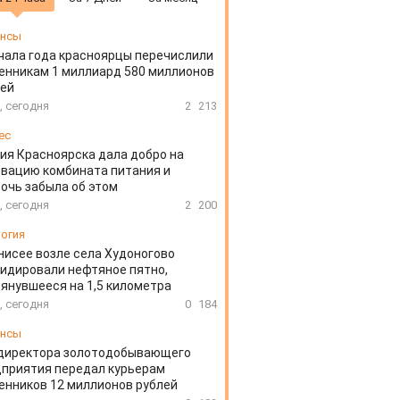
ансы
чала года красноярцы перечислили
нникам 1 миллиард 580 миллионов
лей
, сегодня
2
213
ес
ия Красноярска дала добро на
вацию комбината питания и
очь забыла об этом
, сегодня
2
200
огия
нисее возле села Худоногово
идировали нефтяное пятно,
янувшееся на 1,5 километра
, сегодня
0
184
ансы
директора золотодобывающего
приятия передал курьерам
нников 12 миллионов рублей