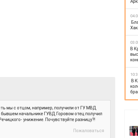
Арк
04.0
Бл
Хак
03.0
В К
выс
кон
10:3
В 
кол
бра
ть мы с отцом, например, получили от ГУ МВД
и бывшем начальнике ГУВД Горовом отец получил
Речицкого- унижение. Почувствуйте разницу?!
Пожаловаться