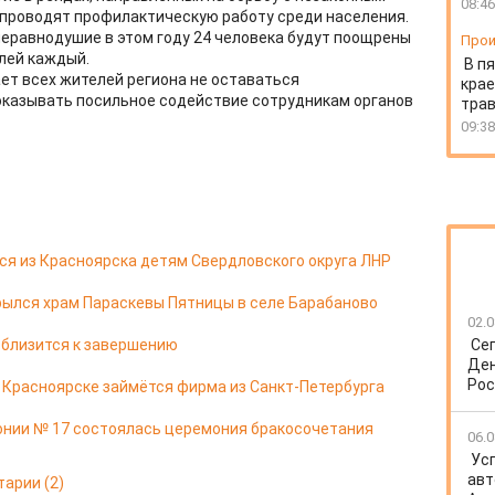
08:46
 проводят профилактическую работу среди населения.
неравнодушие в этом году 24 человека будут поощрены
Прои
лей каждый.
В пя
ет всех жителей региона не оставаться
крае
оказывать посильное содействие сотрудникам органов
тра
09:38
я из Красноярска детям Свердловского округа ЛНР
ылся храм Параскевы Пятницы в селе Барабаново
02.0
 близится к завершению
Се
Ден
Рос
в Красноярске займётся фирма из Санкт-Петербурга
онии № 17 состоялась церемония бракосочетания
06.0
Ус
авт
тарии
(2)