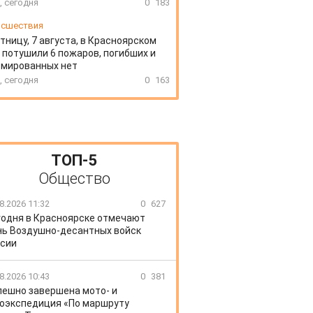
, сегодня
0
183
сшествия
тницу, 7 августа, в Красноярском
 потушили 6 пожаров, погибших и
вмированных нет
, сегодня
0
163
ТОП-5
Общество
8.2026 11:32
0
627
годня в Красноярске отмечают
ь Воздушно-десантных войск
сии
8.2026 10:43
0
381
пешно завершена мото- и
оэкспедиция «По маршруту