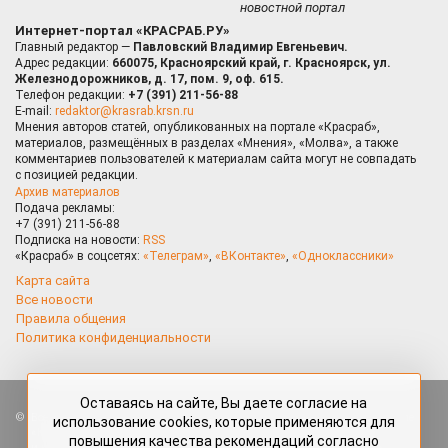
новостной портал
Интернет-портал «КРАСРАБ.РУ»
Главный редактор —
Павловский Владимир Евгеньевич.
Адрес редакции:
660075, Красноярский край, г. Красноярск, ул.
Железнодорожников, д. 17, пом. 9, оф. 615.
Телефон редакции:
+7 (391) 211-56-88
E-mail:
redaktor@krasrab.krsn.ru
Мнения авторов статей, опубликованных на портале «Красраб»,
материалов, размещённых в разделах «Мнения», «Молва», а также
комментариев пользователей к материалам сайта могут не совпадать
с позицией редакции.
Архив материалов
Подача рекламы:
+7 (391) 211-56-88
Подписка на новости:
RSS
«Красраб» в соцсетях:
«Телеграм»
,
«ВКонтакте»
,
«Одноклассники»
Карта сайта
Все новости
Правила общения
Политика конфиденциальности
Оставаясь на сайте, Вы даете согласие на
Все права защищены. Любые материалы, размещённые на портале
использование cookies, которые применяются для
«Красраб.ру» сотрудниками редакции, нештатными авторами
повышения качества рекомендаций согласно
и читателями, являются объектами авторского права. Полное или