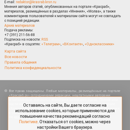
E-mail:
redaktor@krasrab.krsn.ru
Мнения авторов статей, опубликованных на портале «Красраб»,
материалов, размещённых в разделах «Мнения», «Молва», а также
комментариев пользователей к материалам сайта могут не совпадать
с позицией редакции.
Архив материалов
Подача рекламы:
+7 (391) 211-56-88
Подписка на новости:
RSS
«Красраб» в соцсетях:
«Телеграм»
,
«ВКонтакте»
,
«Одноклассники»
Карта сайта
Все новости
Правила общения
Политика конфиденциальности
Оставаясь на сайте, Вы даете согласие на
Все права защищены. Любые материалы, размещённые на портале
использование cookies, которые применяются для
«Красраб.ру» сотрудниками редакции, нештатными авторами
повышения качества рекомендаций согласно
и читателями, являются объектами авторского права. Полное или
Политике
. Отказаться от cookies, можно через
частичное использование материалов, размещённых на портале
настройки Вашего браузера.
«Красраб.ру», допускается только с письменного согласия редакции
с указанием ссылки на источник. Все вопросы можно задать
по адресу
redaktor@krasrab.krsn.ru
.
OK