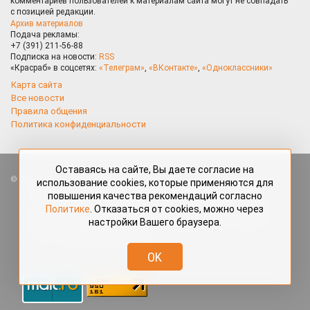
комментариев пользователей к материалам сайта могут не совпадать
с позицией редакции.
Архив материалов
Подача рекламы:
+7 (391) 211-56-88
Подписка на новости:
RSS
«Красраб» в соцсетях:
«Телеграм»
,
«ВКонтакте»
,
«Одноклассники»
Карта сайта
Все новости
Правила общения
Политика конфиденциальности
Оставаясь на сайте, Вы даете согласие на
Все права защищены. Любые материалы, размещённые на портале
использование cookies, которые применяются для
«Красраб.ру» сотрудниками редакции, нештатными авторами
повышения качества рекомендаций согласно
и читателями, являются объектами авторского права. Полное или
Политике
. Отказаться от cookies, можно через
частичное использование материалов, размещённых на портале
настройки Вашего браузера.
«Красраб.ру», допускается только с письменного согласия редакции
с указанием ссылки на источник. Все вопросы можно задать
по адресу
redaktor@krasrab.krsn.ru
.
OK