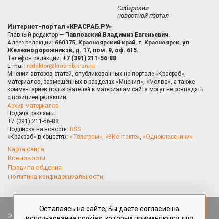
Сибирский
новостной портал
Интернет-портал «КРАСРАБ.РУ»
Главный редактор —
Павловский Владимир Евгеньевич.
Адрес редакции:
660075, Красноярский край, г. Красноярск, ул.
Железнодорожников, д. 17, пом. 9, оф. 615.
Телефон редакции:
+7 (391) 211-56-88
E-mail:
redaktor@krasrab.krsn.ru
Мнения авторов статей, опубликованных на портале «Красраб»,
материалов, размещённых в разделах «Мнения», «Молва», а также
комментариев пользователей к материалам сайта могут не совпадать
с позицией редакции.
Архив материалов
Подача рекламы:
+7 (391) 211-56-88
Подписка на новости:
RSS
«Красраб» в соцсетях:
«Телеграм»
,
«ВКонтакте»
,
«Одноклассники»
Карта сайта
Все новости
Правила общения
Политика конфиденциальности
Оставаясь на сайте, Вы даете согласие на
Все права защищены. Любые материалы, размещённые на портале
использование cookies, которые применяются для