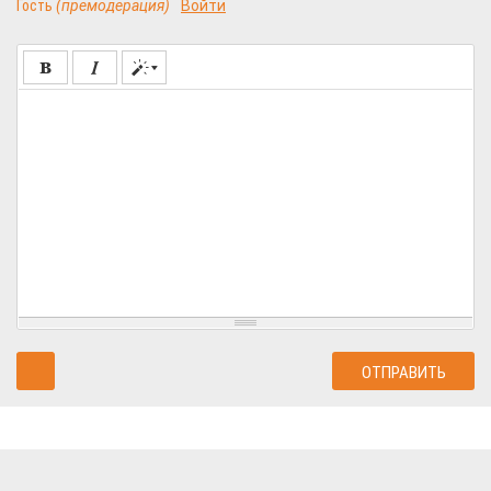
Гость
(премодерация)
Войти