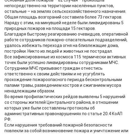
Основная доля пожаров – 82 случая – произошла
непосредственно на территории населённых пунктов,
остальные – на землях сельскохозяйственного назначения.
Общая площадь возгораний составила более 73 гектаров.
Наряду с этим, на минувшей неделе были ликвидированы 5
природных пожаров на площади 15 гектаров.
Благодаря быстрому реагированию очевидцев, оперативной
работе сотрудников пожарно-спасательных подразделений,
удалось избежать перехода огня на близлежащие дома,
постройки. Никто из людей и животных не пострадал.
Все зафиксированные из космоса 115 термически активных
точек были успешно ликвидированы сотрудниками МЧС.
Сотрудники МЧС призывают граждан отнестись
ответственно к своим действиям и не усугублять
прохождение пожароопасного периода бесконтрольными
палами травы, разведением костров и сжиганием мусора
ненадлежащим образом.
Во время профилактических рейдов выявлены 5 нарушений
со стороны жителей Центрального района, в отношении
которых уже были составлены протоколы об
административных правонарушениях по статье 20.4 КоАП
РФ.
Если нарушения требований пожарной безопасности
повлекли за собой возникновение пожара и уничтожение или