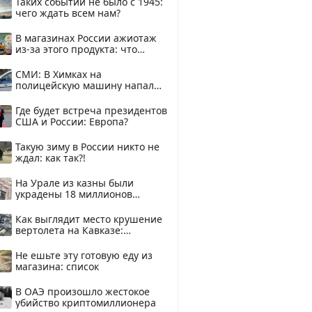
Таких событий не было с 1945:
чего ждать всем нам?
В магазинах России ажиотаж
из-за этого продукта: что
купить?
СМИ: В Химках на
полицейскую машину напали
и подожгли.
Где будет встреча президентов
США и России: Европа?
Такую зиму в России никто не
ждал: как так?!
На Урале из казны были
украдены 18 миллионов
рублей
Как выглядит место крушение
вертолета на Кавказе:
смотреть
Не ешьте эту готовую еду из
магазина: список
В ОАЭ произошло жестокое
убийство криптомиллионера