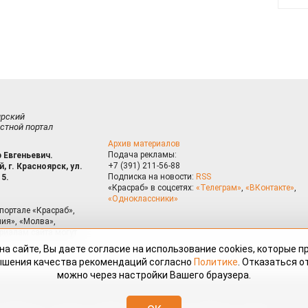
ирский
стной портал
Архив материалов
Подача рекламы:
 Евгеньевич.
+7 (391) 211-56-88
, г. Красноярск, ул.
Подписка на новости:
RSS
15.
«Красраб» в соцсетях:
«Телеграм»
,
«ВКонтакте»
,
«Одноклассники»
портале «Красраб»,
ия», «Молва»,
риалам сайта могут
на сайте, Вы даете согласие на использование cookies, которые 
ышения качества рекомендаций согласно
Политике
. Отказаться от
можно через настройки Вашего браузера.
змещённые на портале «Красраб.ру» сотрудниками редакции, нештатными