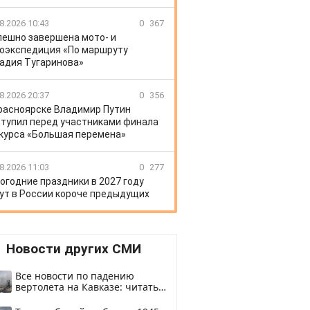
8.2026 10:43
0
367
пешно завершена мото- и
оэкспедиция «По маршруту
адия Тугаринова»
8.2026 20:37
0
356
расноярске Владимир Путин
тупил перед участниками финала
курса «Большая перемена»
8.2026 11:03
0
277
огодние праздники в 2027 году
ут в России короче предыдущих
Новости других СМИ
Все новости по падению
вертолета на Кавказе: читать
здесь