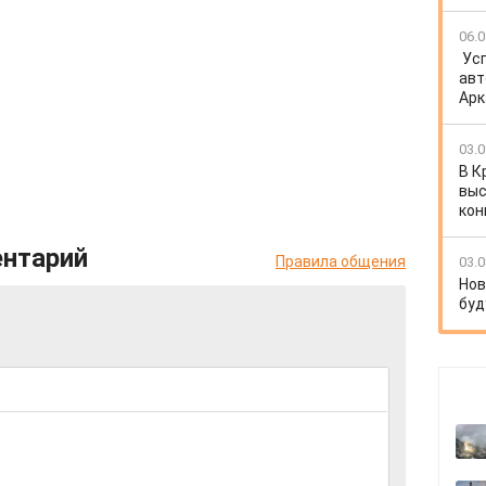
06.0
Ус
авт
Арк
03.0
В К
выс
кон
ентарий
Правила общения
03.0
Нов
буд