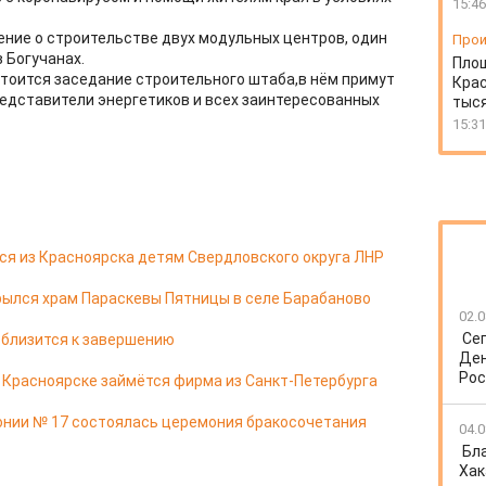
15:46
ение о строительстве двух модульных центров, один
Прои
в Богучанах.
Пло
тоится заседание строительного штаба,в нём примут
Крас
редставители энергетиков и всех заинтересованных
тыся
15:31
я из Красноярска детям Свердловского округа ЛНР
ылся храм Параскевы Пятницы в селе Барабаново
02.0
Се
 близится к завершению
Ден
Рос
в Красноярске займётся фирма из Санкт-Петербурга
онии № 17 состоялась церемония бракосочетания
04.0
Бл
Хак