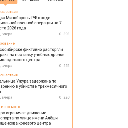
сшествия
ка Минобороны РФ о ходе
иальной военной операции на 7
ста 2026 года
, вчера
0
393
зование
сосибирске фиктивно расторгли
ракт на поставку учебных дронов
 молодёжного центра
, вчера
0
252
сшествия
ельница Ужура задержана по
зрению в убийстве трёхмесячного
а
, вчера
0
220
-вело-мото
ра ограничат движение
спорта по улице имени Алёши
шенкова краевого центра