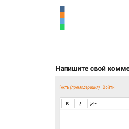
Напишите свой комм
Гость
(премодерация)
Войти