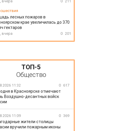
, вчера
0
211
сшествия
щадь лесных пожаров в
ноярском крае увеличилась до 370
ч гектаров
, вчера
0
201
ТОП-5
Общество
8.2026 11:32
0
617
годня в Красноярске отмечают
ь Воздушно-десантных войск
сии
8.2026 11:09
0
369
агодарные жители столицы
асии вручили пожарным иконы