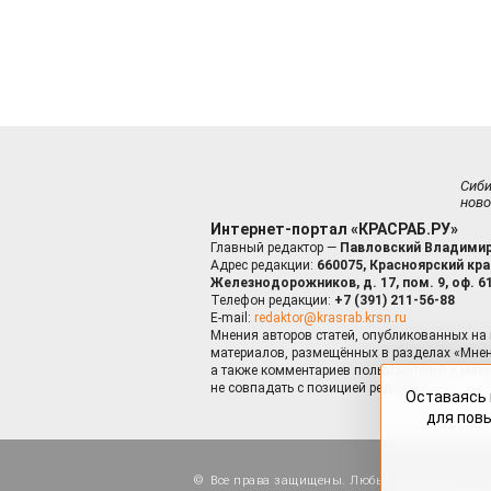
Сиб
ново
Интернет-портал «КРАСРАБ.РУ»
Главный редактор —
Павловский Владимир
Адрес редакции:
660075, Красноярский край
Железнодорожников, д. 17, пом. 9, оф. 6
Телефон редакции:
+7 (391) 211-56-88
E-mail:
redaktor@krasrab.krsn.ru
Мнения авторов статей, опубликованных на 
материалов, размещённых в разделах «Мнен
а также комментариев пользователей к мате
не совпадать с позицией редакции.
Оставаясь 
для пов
Все права защищены. Любые материалы, ра