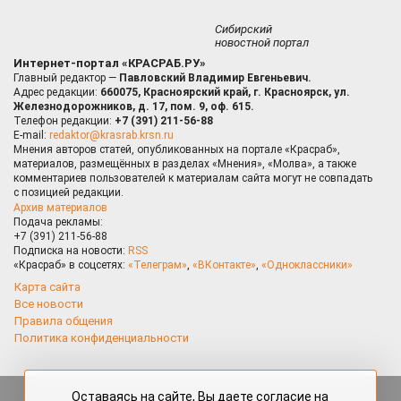
Сибирский
новостной портал
Интернет-портал «КРАСРАБ.РУ»
Главный редактор —
Павловский Владимир Евгеньевич.
Адрес редакции:
660075, Красноярский край, г. Красноярск, ул.
Железнодорожников, д. 17, пом. 9, оф. 615.
Телефон редакции:
+7 (391) 211-56-88
E-mail:
redaktor@krasrab.krsn.ru
Мнения авторов статей, опубликованных на портале «Красраб»,
материалов, размещённых в разделах «Мнения», «Молва», а также
комментариев пользователей к материалам сайта могут не совпадать
с позицией редакции.
Архив материалов
Подача рекламы:
+7 (391) 211-56-88
Подписка на новости:
RSS
«Красраб» в соцсетях:
«Телеграм»
,
«ВКонтакте»
,
«Одноклассники»
Карта сайта
Все новости
Правила общения
Политика конфиденциальности
Оставаясь на сайте, Вы даете согласие на