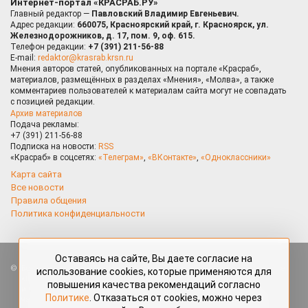
Интернет-портал «КРАСРАБ.РУ»
Главный редактор —
Павловский Владимир Евгеньевич.
Адрес редакции:
660075, Красноярский край, г. Красноярск, ул.
Железнодорожников, д. 17, пом. 9, оф. 615.
Телефон редакции:
+7 (391) 211-56-88
E-mail:
redaktor@krasrab.krsn.ru
Мнения авторов статей, опубликованных на портале «Красраб»,
материалов, размещённых в разделах «Мнения», «Молва», а также
комментариев пользователей к материалам сайта могут не совпадать
с позицией редакции.
Архив материалов
Подача рекламы:
+7 (391) 211-56-88
Подписка на новости:
RSS
«Красраб» в соцсетях:
«Телеграм»
,
«ВКонтакте»
,
«Одноклассники»
Карта сайта
Все новости
Правила общения
Политика конфиденциальности
Оставаясь на сайте, Вы даете согласие на
Все права защищены. Любые материалы, размещённые на портале
использование cookies, которые применяются для
«Красраб.ру» сотрудниками редакции, нештатными авторами
повышения качества рекомендаций согласно
и читателями, являются объектами авторского права. Полное или
Политике
. Отказаться от cookies, можно через
частичное использование материалов, размещённых на портале