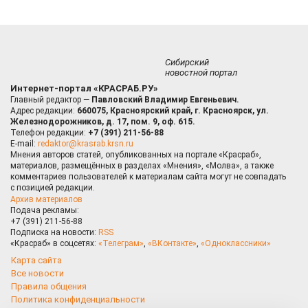
Сибирский
новостной портал
Интернет-портал «КРАСРАБ.РУ»
Главный редактор —
Павловский Владимир Евгеньевич.
Адрес редакции:
660075, Красноярский край, г. Красноярск, ул.
Железнодорожников, д. 17, пом. 9, оф. 615.
Телефон редакции:
+7 (391) 211-56-88
E-mail:
redaktor@krasrab.krsn.ru
Мнения авторов статей, опубликованных на портале «Красраб»,
материалов, размещённых в разделах «Мнения», «Молва», а также
комментариев пользователей к материалам сайта могут не совпадать
с позицией редакции.
Архив материалов
Подача рекламы:
+7 (391) 211-56-88
Подписка на новости:
RSS
«Красраб» в соцсетях:
«Телеграм»
,
«ВКонтакте»
,
«Одноклассники»
Карта сайта
Все новости
Правила общения
Политика конфиденциальности