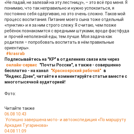
«Не падай, не залезай на эту лестницу», – это всё про меня. Я
понимаю, что так неправильно и нужно успокоиться, я
постоянно себя одёргиваю, но это очень сложно. Таков мой
процесс воспитания. Питание моего сына тоже отдельный
«пунктик» и я за ним строго слежу. Я считаю, чем позже
ребёнок познакомится с вредными штуками, вроде фастфуда
и прочей неполезной еды, тем лучше. Моя задача как
родителя – попробовать воспитать в нём правильные
ориентиры».
#krasrab
Подписывайтесь на "КР" в отделениях связи или через
онлайн-сервис
"Почты России", а также - совершенно
бесплатно - на канал
"Красноярский рабочий"
в
"Яндекс.Дзен", читайте и комментируйте статьи вместе с
многотысячной аудиторией!
Фото:
Читайте также
06.08 10:43
Успешно завершена мото- и автоэкспедиция «По маршруту
Аркадия Тугаринова»
04.08 11:09