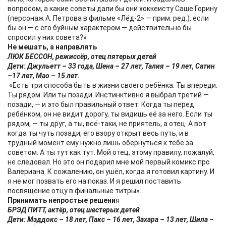
вопросом, а какие советы дали бы они хоккеисту Саше Горину
(персонаж А. Петрова в фильме «Лёд-2» — прим. ред.), если
бы он — с его буйным характером — действительно бы
спросил у них совета?»
Не мешать, а направлять
ЛЮК БЕССОН, режиссёр, отец пятерых детей
Дети: Джульетт – 33 года, Шена – 27 лет, Талия – 19 лет, Сатин
–17 лет, Мао – 15 лет.
«Есть три способа быть в жизни своего ребёнка. Ты впереди.
Ты рядом. Или ты позади. Инстинктивно я выбрал третий —
позади, — и это был правильный ответ. Когда ты перед
ребёнком, он не видит дорогу, ты видишь её за него. Если ты
рядом, — ты друг, а ты, всё-таки, не приятель, а отец. А вот
когда ты чуть позади, его взору открыт весь путь, и в
трудный момент ему нужно лишь обернуться к тебе за
советом. А ты тут как тут. Мой отец, этому правилу, пожалуй,
не следовал. Но это он подарил мне мой первый комикс про
Валериана. К сожалению, он ушёл, когда я готовил картину. И
я не мог позвать его на показ. И я решил поставить
посвящение отцу в финальные титры».
Принимать непростые решени
я
БРЭД ПИТТ, актёр, отец шестерых детей
Дети: Мэддокс – 18 лет, Пакс – 16 лет, Захара – 13 лет, Шила –