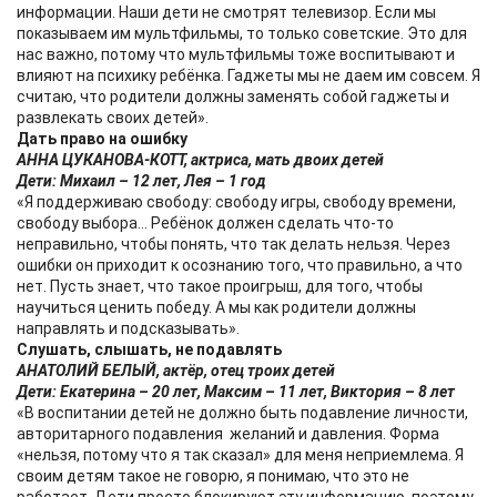
информации. Наши дети не смотрят телевизор. Если мы
показываем им мультфильмы, то только советские. Это для
нас важно, потому что мультфильмы тоже воспитывают и
влияют на психику ребёнка. Гаджеты мы не даем им совсем. Я
считаю, что родители должны заменять собой гаджеты и
развлекать своих детей».
Дать право на ошибку
АННА ЦУКАНОВА-КОТТ, актриса, мать двоих детей
Дети: Михаил – 12 лет, Лея – 1 год
«Я поддерживаю свободу: свободу игры, свободу времени,
свободу выбора… Ребёнок должен сделать что-то
неправильно, чтобы понять, что так делать нельзя. Через
ошибки он приходит к осознанию того, что правильно, а что
нет. Пусть знает, что такое проигрыш, для того, чтобы
научиться ценить победу. А мы как родители должны
направлять и подсказывать».
Слушать, слышать, не подавлять
АНАТОЛИЙ БЕЛЫЙ, актёр, отец троих детей
Дети: Екатерина – 20 лет, Максим – 11 лет, Виктория – 8 лет
«В воспитании детей не должно быть подавление личности,
авторитарного подавления желаний и давления. Форма
«нельзя, потому что я так сказал» для меня неприемлема. Я
своим детям такое не говорю, я понимаю, что это не