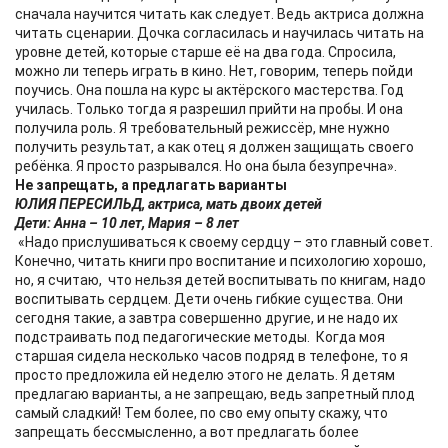
сначала научится читать как следует. Ведь актриса должна
читать сценарии. Дочка согласилась и научилась читать на
уровне детей, которые старше её на два года. Спросила,
можно ли теперь играть в кино. Нет, говорим, теперь пойди
поучись. Она пошла на курс ы актёрского мастерства. Год
училась. Только тогда я разрешил прийти на пробы. И она
получила роль. Я требовательный режиссёр, мне нужно
получить результат, а как отец я должен защищать своего
ребёнка. Я просто разрывался. Но она была безупречна».
Не запрещать, а предлагать варианты
ЮЛИЯ ПЕРЕСИЛЬД, актриса, мать двоих детей
Дети: Анна – 10 лет, Мария – 8 лет
«Надо прислушиваться к своему сердцу – это главный совет.
Конечно, читать книги про воспитание и психологию хорошо,
но, я считаю, что нельзя детей воспитывать по книгам, надо
воспитывать сердцем. Дети очень гибкие существа. Они
сегодня такие, а завтра совершенно другие, и не надо их
подстраивать под педагогические методы. Когда моя
старшая сидела несколько часов подряд в телефоне, то я
просто предложила ей неделю этого не делать. Я детям
предлагаю варианты, а не запрещаю, ведь запретный плод
самый сладкий! Тем более, по сво ему опыту скажу, что
запрещать бессмысленно, а вот предлагать более