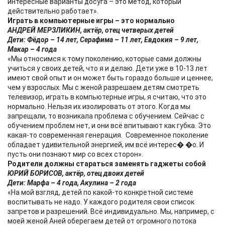
интересные варианты досуга – это метод, который
действительно работает».
Играть в компьютерные игры – это нормально
АНДРЕЙ МЕРЗЛИКИН, актёр, отец четверых детей
Дети: Фёдор – 14 лет, Серафима – 11 лет, Евдокия – 9 лет,
Макар – 4 года
«Мы относимся к тому поколению, которые сами должны
учиться у своих детей, что я и делаю. Дети уже в 10-13 лет
имеют свой опыт и он может быть гораздо больше и ценнее,
чем у взрослых. Мы с женой разрешаем детям смотреть
телевизор, играть в компьютерные игры, я считаю, что это
нормально. Нельзя их изолировать от этого. Когда мы
запрещали, то возникала проблема с обучением. Сейчас с
обучением проблем нет, и они всё впитывают как губка. Это
какая-то современная генерация. Современное поколение
обладает удивительной энергией, им всё интерес� �о. И
пусть они познают мир со всех сторон».
Родители должны стараться заменять гаджеты собой
ЮРИЙ БОРИСОВ, актёр, отец двоих детей
Дети: Марфа – 4 года, Акулина – 2 года
«На мой взгляд, детей по какой-то конкретной системе
воспитывать не надо. У каждого родителя свои список
запретов и разрешений. Всё индивидуально. Мы, например, с
моей женой Аней оберегаем детей от огромного потока