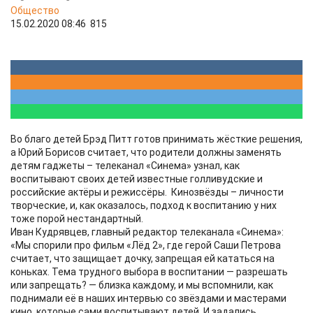
Общество
15.02.2020 08:46
815
Во благо детей Брэд Питт готов принимать жёсткие решения,
а Юрий Борисов считает, что родители должны заменять
детям гаджеты – телеканал «Синема» узнал, как
воспитывают своих детей известные голливудские и
российские актёры и режиссёры. Кинозвёзды – личности
творческие, и, как оказалось, подход к воспитанию у них
тоже порой нестандартный.
Иван Кудрявцев, главный редактор телеканала «Синема»:
«Мы спорили про фильм «Лёд 2», где герой Саши Петрова
считает, что защищает дочку, запрещая ей кататься на
коньках. Тема трудного выбора в воспитании — разрешать
или запрещать? — близка каждому, и мы вспомнили, как
поднимали её в наших интервью со звёздами и мастерами
кино, которые сами воспитывают детей. И задались