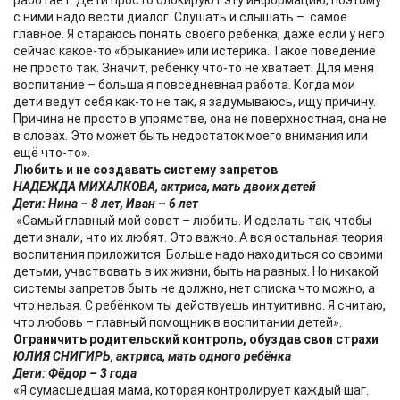
работает. Дети просто блокируют эту информацию, поэтому
с ними надо вести диалог. Слушать и слышать – самое
главное. Я стараюсь понять своего ребёнка, даже если у него
сейчас какое-то «брыкание» или истерика. Такое поведение
не просто так. Значит, ребёнку что-то не хватает. Для меня
воспитание – больша я повседневная работа. Когда мои
дети ведут себя как-то не так, я задумываюсь, ищу причину.
Причина не просто в упрямстве, она не поверхностная, она не
в словах. Это может быть недостаток моего внимания или
ещё что-то».
Любить и не создавать систему запретов
НАДЕЖДА МИХАЛКОВА, актриса, мать двоих детей
Дети: Нина – 8 лет, Иван – 6 лет
«Самый главный мой совет – любить. И сделать так, чтобы
дети знали, что их любят. Это важно. А вся остальная теория
воспитания приложится. Больше надо находиться со своими
детьми, участвовать в их жизни, быть на равных. Но никакой
системы запретов быть не должно, нет списка что можно, а
что нельзя. С ребёнком ты действуешь интуитивно. Я считаю,
что любовь – главный помощник в воспитании детей».
Ограничить родительский контроль, обуздав свои страхи
ЮЛИЯ СНИГИРЬ, актриса, мать одного ребёнка
Дети: Фёдор – 3 года
«Я сумасшедшая мама, которая контролирует каждый шаг.