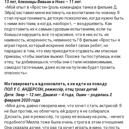
13 лет, близнецы Вивьен и Нокс – 11 лет.
«Мой опыт в «Ярости» [роль командира танка в фильме Д.
Эйра] заставил меня взглянуть на воспитание по-новому. Я
стал лучше понимать детскую психологию, когда нужно быть
с ними жёстким, а когда, наоборот, — воодушевить. Как
подготовить их к самым суровым испытаниям, если ты
боишься нарушить всё то красивое, что в них есть: их
наивность, искренность, невинность? В фильме «Ярость» я
играл героя, который искренне любит своих ребят, но
парадокс в том, что ему приходится отдавать им опасные
приказы, чтобы экипаж выжил. Похоже ты поступаешь и как
отец: ты добиваешься, чтобы они стали независимыми,
самодостаточными, даже если на пути им будет грозить
опасность».
Мотивировать и вдохновлять, а не идти на поводу
ПОЛ У. С. АНДЕРСОН, режиссёр, отец троих детей
Дети: Эвер – 12 лет, Дашиэл – 4 года, Ошин – родилась 2
февраля 2020 года
«Моя дочь давно говорила мне, что хочет стать актрисой. Я
не был против, но облегчать ей дорогу я не собирался.
Дескать, раз я режиссёр, то сразу её возьму на роль, - ничего
подобного! Милла тоже была очень строга в этом отношении.
Она сказала дочке, что раз та хочет играть в кино, то пусть