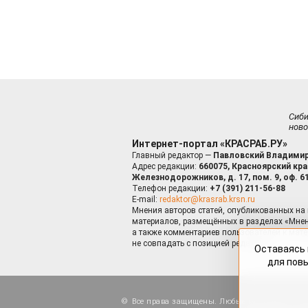
Сиб
ново
Интернет-портал «КРАСРАБ.РУ»
Главный редактор —
Павловский Владимир
Адрес редакции:
660075, Красноярский край
Железнодорожников, д. 17, пом. 9, оф. 6
Телефон редакции:
+7 (391) 211-56-88
E-mail:
redaktor@krasrab.krsn.ru
Мнения авторов статей, опубликованных на 
материалов, размещённых в разделах «Мнен
а также комментариев пользователей к мате
не совпадать с позицией редакции.
Оставаясь 
для пов
Все права защищены. Любые материалы, ра