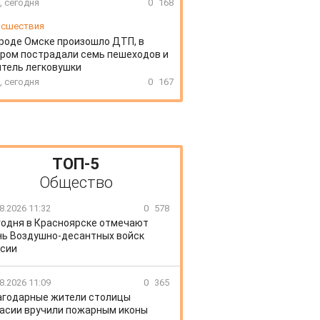
, сегодня
0
168
сшествия
ороде Омске произошло ДТП, в
ром пострадали семь пешеходов и
тель легковушки
, сегодня
0
167
ТОП-5
Общество
8.2026 11:32
0
578
годня в Красноярске отмечают
ь Воздушно-десантных войск
сии
8.2026 11:09
0
365
агодарные жители столицы
асии вручили пожарным иконы