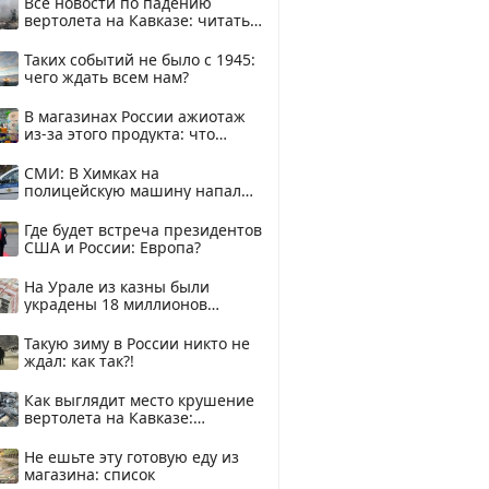
Все новости по падению
вертолета на Кавказе: читать
здесь
Таких событий не было с 1945:
чего ждать всем нам?
В магазинах России ажиотаж
из-за этого продукта: что
купить?
СМИ: В Химках на
полицейскую машину напали
и подожгли.
Где будет встреча президентов
США и России: Европа?
На Урале из казны были
украдены 18 миллионов
рублей
Такую зиму в России никто не
ждал: как так?!
Как выглядит место крушение
вертолета на Кавказе:
смотреть
Не ешьте эту готовую еду из
магазина: список