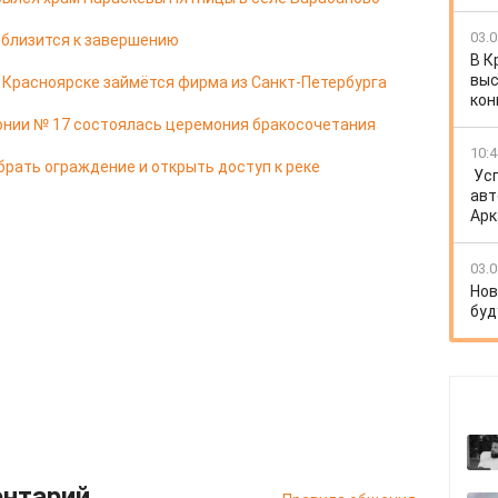
03.0
 близится к завершению
В К
выс
в Красноярске займётся фирма из Санкт-Петербурга
кон
онии № 17 состоялась церемония бракосочетания
10:4
брать ограждение и открыть доступ к реке
Ус
авт
Арк
03.0
Нов
буд
ентарий