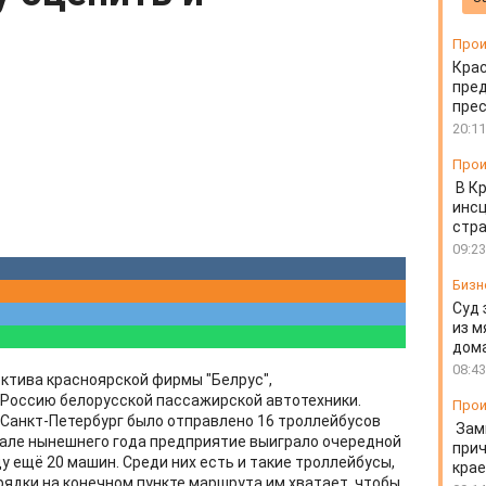
Прои
Крас
пред
пре
20:11
Прои
В К
инс
стр
09:23
Бизн
Суд 
из м
дом
08:43
ктива красноярской фирмы "Белрус",
 Россию белорусской пассажирской автотехники.
Прои
в Санкт-Петербург было отправлено 16 троллейбусов
Зам
тале нынешнего года предприятие выиграло очередной
прич
у ещё 20 машин. Среди них есть и такие троллейбусы,
крае
рядки на конечном пункте маршрута им хватает, чтобы