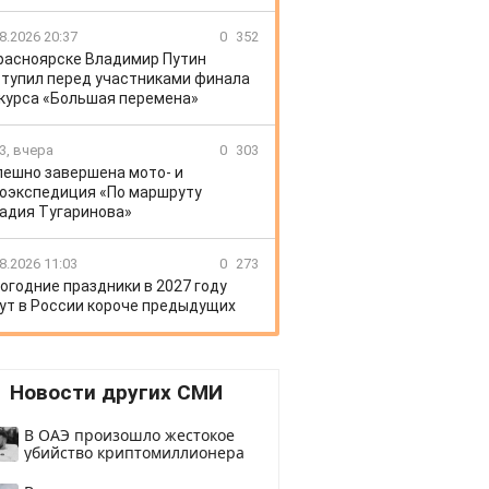
8.2026 20:37
0
352
расноярске Владимир Путин
тупил перед участниками финала
курса «Большая перемена»
3, вчера
0
303
пешно завершена мото- и
оэкспедиция «По маршруту
адия Тугаринова»
8.2026 11:03
0
273
огодние праздники в 2027 году
ут в России короче предыдущих
Новости других СМИ
В ОАЭ произошло жестокое
убийство криптомиллионера