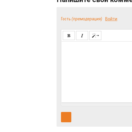
Гость
(премодерация)
Войти