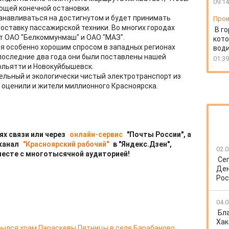
09:14
ющей конечной остановки.
танавливаться на достигнутом и будет принимать
Прои
оставку пассажирской техники. Во многих городах
В г
т ОАО "Белкоммунмаш" и ОАО "МАЗ".
кото
я особенно хорошим спросом в западных регионах
води
 последние два года они были поставлены нашей
01:39
Тольятти и Новокуйбышевск.
ельный и экологически чистый электротранспорт из
 оценили и жители миллионного Красноярска.
ях связи или через
онлайн-сервис
"Почты России", а
 канал
"Красноярский рабочий"
в "Яндекс.Дзен",
02.0
месте с многотысячной аудиторией!
Се
Ден
Рос
04.0
Бл
Хак
ылся храм Параскевы Пятницы в селе Барабаново