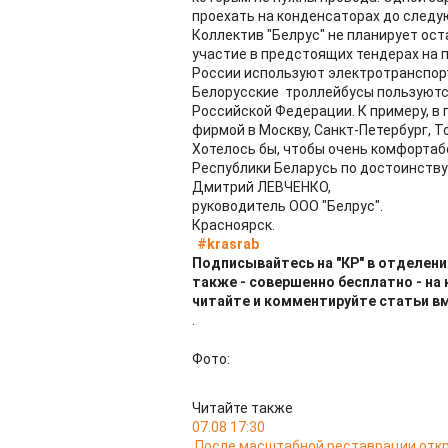
проехать на конденсаторах до следу
Коллектив "Белрус" не планирует ос
участие в предстоящих тендерах на п
России используют электротранспор
Белорусские троллейбусы пользуютс
Российской Федерации. К примеру, в
фирмой в Москву, Санкт-Петербург, 
Хотелось бы, чтобы очень комфортаб
Республики Беларусь по достоинству
Дмитрий ЛЕВЧЕНКО,
руководитель ООО "Белрус".
Красноярск.
#krasrab
Подписывайтесь на "КР" в отделени
также - совершенно бесплатно - на
читайте и комментируйте статьи в
.
Фото:
Читайте также
07.08 17:30
После масштабной реставрации откр