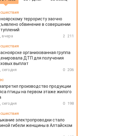
сшествия
ноярскому террористу заочно
ъявлено обвинение в совершении
ступлений
, вчера
2
211
сшествия
расноярске организованная группа
ценировала ДТП для получения
аховых выплат
, сегодня
0
206
ес
запретил производство продукции
яса птицы на первом этаже жилого
а
, сегодня
0
198
сшествия
ыкание электропроводки стало
иной гибели женщины в Алтайском