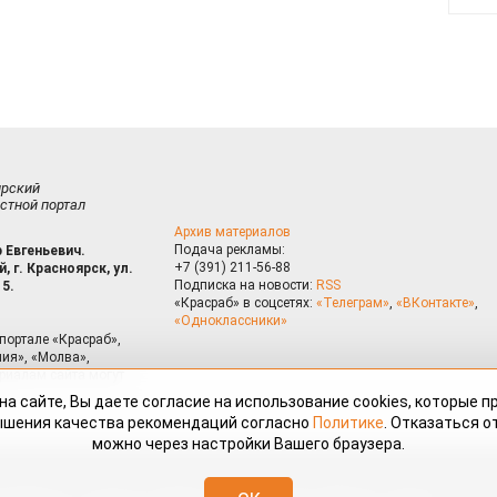
ирский
стной портал
Архив материалов
Подача рекламы:
 Евгеньевич.
+7 (391) 211-56-88
, г. Красноярск, ул.
Подписка на новости:
RSS
15.
«Красраб» в соцсетях:
«Телеграм»
,
«ВКонтакте»
,
«Одноклассники»
портале «Красраб»,
ия», «Молва»,
риалам сайта могут
на сайте, Вы даете согласие на использование cookies, которые 
ышения качества рекомендаций согласно
Политике
. Отказаться от
можно через настройки Вашего браузера.
змещённые на портале «Красраб.ру» сотрудниками редакции, нештатными