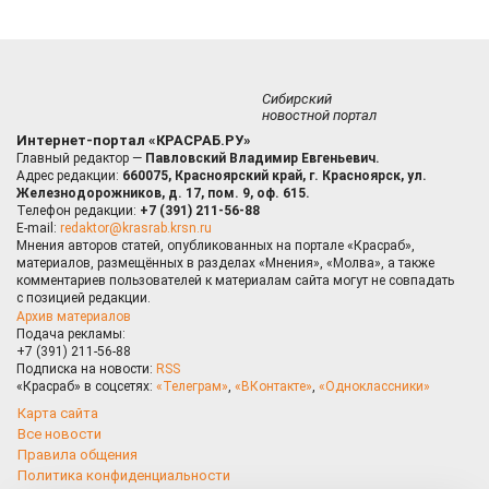
Сибирский
новостной портал
Интернет-портал «КРАСРАБ.РУ»
Главный редактор —
Павловский Владимир Евгеньевич.
Адрес редакции:
660075, Красноярский край, г. Красноярск, ул.
Железнодорожников, д. 17, пом. 9, оф. 615.
Телефон редакции:
+7 (391) 211-56-88
E-mail:
redaktor@krasrab.krsn.ru
Мнения авторов статей, опубликованных на портале «Красраб»,
материалов, размещённых в разделах «Мнения», «Молва», а также
комментариев пользователей к материалам сайта могут не совпадать
с позицией редакции.
Архив материалов
Подача рекламы:
+7 (391) 211-56-88
Подписка на новости:
RSS
«Красраб» в соцсетях:
«Телеграм»
,
«ВКонтакте»
,
«Одноклассники»
Карта сайта
Все новости
Правила общения
Политика конфиденциальности