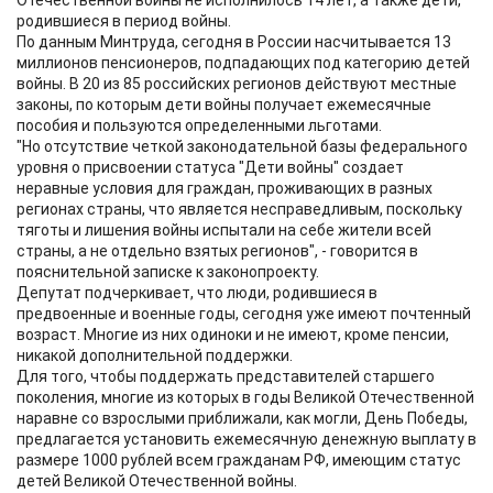
Отечественной войны не исполнилось 14 лет, а также дети,
родившиеся в период войны.
По данным Минтруда, сегодня в России насчитывается 13
миллионов пенсионеров, подпадающих под категорию детей
войны. В 20 из 85 российских регионов действуют местные
законы, по которым дети войны получает ежемесячные
пособия и пользуются определенными льготами.
"Но отсутствие четкой законодательной базы федерального
уровня о присвоении статуса "Дети войны" создает
неравные условия для граждан, проживающих в разных
регионах страны, что является несправедливым, поскольку
тяготы и лишения войны испытали на себе жители всей
страны, а не отдельно взятых регионов", - говорится в
пояснительной записке к законопроекту.
Депутат подчеркивает, что люди, родившиеся в
предвоенные и военные годы, сегодня уже имеют почтенный
возраст. Многие из них одиноки и не имеют, кроме пенсии,
никакой дополнительной поддержки.
Для того, чтобы поддержать представителей старшего
поколения, многие из которых в годы Великой Отечественной
наравне со взрослыми приближали, как могли, День Победы,
предлагается установить ежемесячную денежную выплату в
размере 1000 рублей всем гражданам РФ, имеющим статус
детей Великой Отечественной войны.