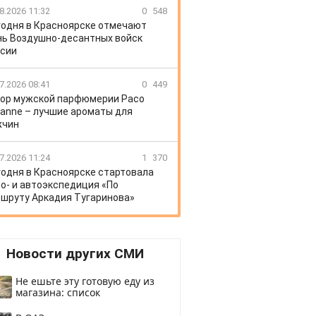
8.2026 11:32
0
548
годня в Красноярске отмечают
ь Воздушно-десантных войск
сии
7.2026 08:41
0
449
ор мужской парфюмерии Paco
anne – лучшие ароматы для
жчин
7.2026 11:24
1
370
годня в Красноярске стартовала
о- и автоэкспедиция «По
шруту Аркадия Тугаринова»
Новости других СМИ
Не ешьте эту готовую еду из
магазина: список