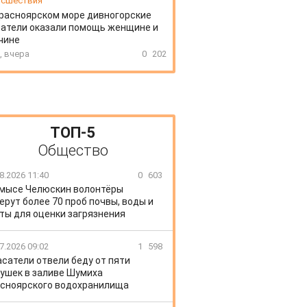
сшествия
расноярском море дивногорские
атели оказали помощь женщине и
чине
, вчера
0
202
ТОП-5
Общество
8.2026 11:40
0
603
 мысе Челюскин волонтёры
ерут более 70 проб почвы, воды и
ты для оценки загрязнения
7.2026 09:02
1
598
сатели отвели беду от пяти
ушек в заливе Шумиха
сноярского водохранилища