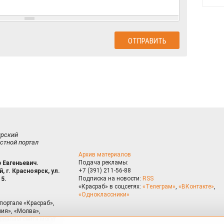
ирский
стной портал
Архив материалов
Подача рекламы:
 Евгеньевич.
+7 (391) 211-56-88
, г. Красноярск, ул.
Подписка на новости:
RSS
15.
«Красраб» в соцсетях:
«Телеграм»
,
«ВКонтакте»
,
«Одноклассники»
портале «Красраб»,
ия», «Молва»,
риалам сайта могут