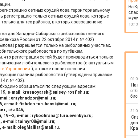
Прои
ации.
На К
 регистрацию сетных орудий лова территориальному
спас
ь регистрацию только сетных орудий лова, которые
муж
только для тех районов, в которых разрешено их
10:13
ва для Западно-Сибирского рыбохозяйственного
льхоза России от 22 октября 2014 г. № 402)
ылова) разрешается только на рыболовных участках,
бительского рыболовства по путёвкам.
 что регистрация сетей будет производиться только
рганизации любительского рыболовства (с актуальным
те Управления
), а также после внесения
твующие правила рыболовства (утверждены приказом
01.0
4 г. № 402).
На
обходимо обращаться по следующим адресам:
отб
19, e-mail: krasnoyarsk@enisey-rosfish.ru;
био
-mail: enrybnadzor@mail.ru;
6, e-mail: fishdep.turuhansk@mail.ru;
кит, а/я 345;
31.0
, 19--2, e-mail: ryboohrana@tura.evenkya.ru;
Спа
, e-mail: taimyr08@mail.ru;
дев
 e-mail: olegMallist@mail.ru.
Кра