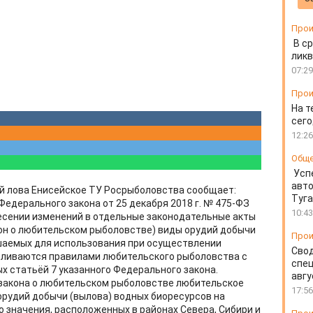
Прои
В ср
ликв
07:29
Прои
На т
сего
12:26
Общ
Усп
авто
й лова Енисейское ТУ Росрыболовства сообщает:
Туг
 Федерального закона от 25 декабря 2018 г. № 475-ФЗ
10:43
есении изменений в отдельные законодательные акты
кон о любительском рыболовстве) виды орудий добычи
Прои
ешаемых для использования при осуществлении
Свод
вливаются правилами любительского рыболовства с
спец
х статьёй 7 указанного Федерального закона.
авгу
9 закона о любительском рыболовстве любительское
17:56
рудий добычи (вылова) водных биоресурсов на
 значения, расположенных в районах Севера, Сибири и