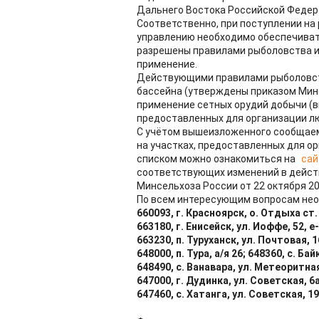
Дальнего Востока Российской Федер
Соответственно, при поступлении на
управлению необходимо обеспечиват
разрешены правилами рыболовства и 
применение.
Действующими правилами рыболовст
бассейна (утверждены приказом Минсе
применение сетных орудий добычи (в
предоставленных для организации лю
С учётом вышеизложенного сообщаем,
на участках, предоставленных для о
списком можно ознакомиться на
сай
соответствующих изменений в дейс
Минсельхоза России от 22 октября 201
По всем интересующим вопросам не
660093, г. Красноярск, о. Отдыха ст. 
663180, г. Енисейск, ул. Иоффе, 52, e
663230, п. Туруханск, ул. Почтовая, 1
648000, п. Тура, а/я 26; 648360, с. Бай
648490, с. Ванавара, ул. Метеоритная
647000, г. Дудинка, ул. Советская, 6а
647460, с. Хатанга, ул. Советская, 19,