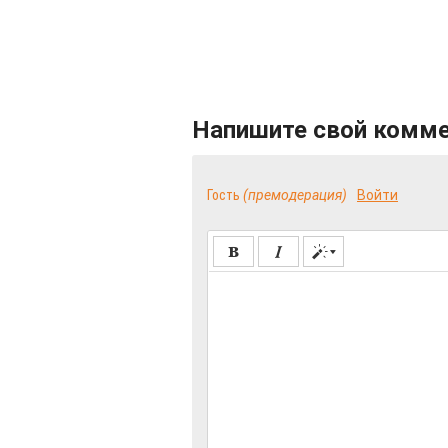
Напишите свой комм
Гость
(премодерация)
Войти