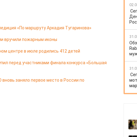
02.0
Се
Ден
Рос
педиция «По маршруту Аркадия Тугаринова»
31.0
ии вручили пожарным иконы
Обз
Rab
ом центре в июле родились 412 детей
му
упил перед участниками финала конкурса «Большая
31.0
Се
 вновь заняло первое место в России по
мот
мар