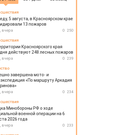
сшествия
еду, 5 августа, в Красноярском крае
идировали 13 пожаров
, вчера
0
250
сшествия
ерритории Красноярского края
дня действуют 248 лесных пожаров
, вчера
0
239
ество
ешно завершена мото- и
экспедиция «По маршруту Аркадия
аринова»
, вчера
0
234
сшествия
ка Минобороны РФ о ходе
иальной военной операции на 6
ста 2026 года
, вчера
0
233