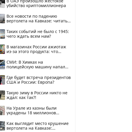
В ОАЭ произошло жестокое
убийство криптомиллионера
Все новости по падению
вертолета на Кавказе: читать
здесь
Таких событий не было с 1945:
чего ждать всем нам?
В магазинах России ажиотаж
из-за этого продукта: что
купить?
СМИ: В Химках на
полицейскую машину напали
и подожгли.
Где будет встреча президентов
США и России: Европа?
Такую зиму в России никто не
ждал: как так?!
На Урале из казны были
украдены 18 миллионов
рублей
Как выглядит место крушение
вертолета на Кавказе: