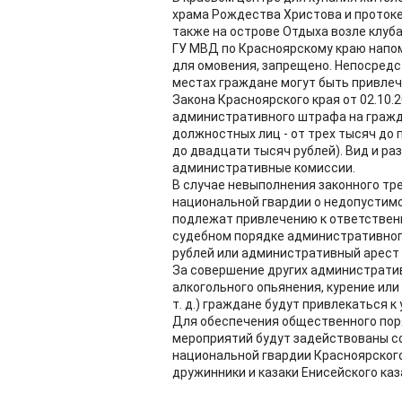
храма Рождества Христова и протоке 
также на острове Отдыха возле клуб
ГУ МВД по Красноярскому краю напом
для омовения, запрещено. Непосредс
местах граждане могут быть привлеч
Закона Красноярского края от 02.10
административного штрафа на гражда
должностных лиц - от трех тысяч до 
до двадцати тысяч рублей). Вид и 
административные комиссии.
В случае невыполнения законного тр
национальной гвардии о недопустим
подлежат привлечению к ответственн
судебном порядке административног
рублей или административный арест н
За совершение других администрати
алкогольного опьянения, курение ил
т. д.) граждане будут привлекаться 
Для обеспечения общественного пор
мероприятий будут задействованы со
национальной гвардии Красноярского
дружинники и казаки Енисейского каз