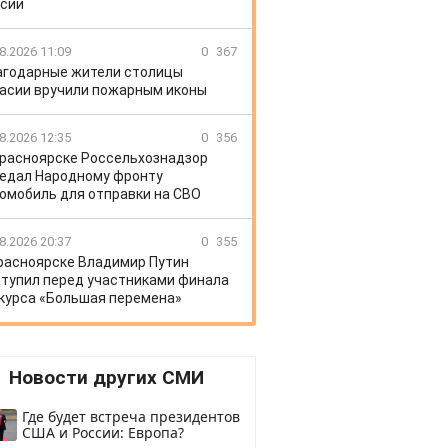
сии
8.2026 11:09
0
367
агодарные жители столицы
асии вручили пожарным иконы
8.2026 12:35
0
356
Красноярске Россельхознадзор
едал Народному фронту
омобиль для отправки на СВО
8.2026 20:37
0
355
расноярске Владимир Путин
тупил перед участниками финала
курса «Большая перемена»
Новости других СМИ
Где будет встреча президентов
США и России: Европа?