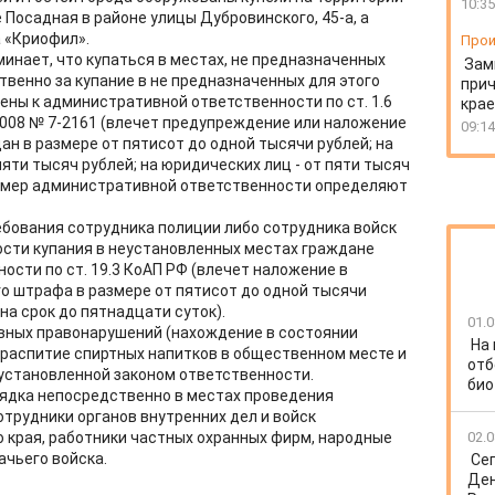
10:35
Посадная в районе улицы Дубровинского, 45-а, а
а «Криофил».
Прои
инает, что купаться в местах, не предназначенных
Зам
твенно за купание в не предназначенных для этого
прич
ены к административной ответственности по ст. 1.6
крае
.2008 № 7-2161 (влечет предупреждение или наложение
09:14
н в размере от пятисот до одной тысячи рублей; на
пяти тысяч рублей; на юридических лиц - от пяти тысяч
размер административной ответственности определяют
ебования сотрудника полиции либо сотрудника войск
ости купания в неустановленных местах граждане
ости по ст. 19.3 КоАП РФ (влечет наложение в
о штрафа в размере от пятисот до одной тысячи
а срок до пятнадцати суток).
01.0
вных правонарушений (нахождение в состоянии
На
и распитие спиртных напитков в общественном месте и
отб
к установленной законом ответственности.
био
ядка непосредственно в местах проведения
трудники органов внутренних дел и войск
 края, работники частных охранных фирм, народные
02.0
ачьего войска.
Се
Ден