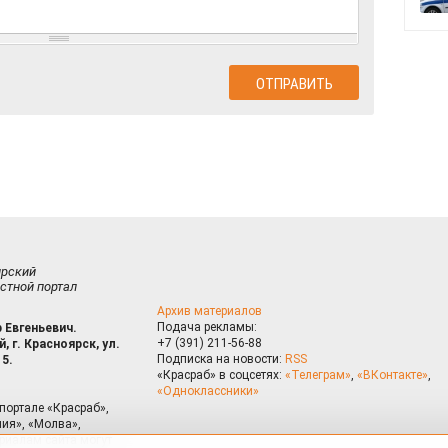
ирский
стной портал
Архив материалов
Подача рекламы:
 Евгеньевич.
+7 (391) 211-56-88
, г. Красноярск, ул.
Подписка на новости:
RSS
15.
«Красраб» в соцсетях:
«Телеграм»
,
«ВКонтакте»
,
«Одноклассники»
портале «Красраб»,
ия», «Молва»,
риалам сайта могут