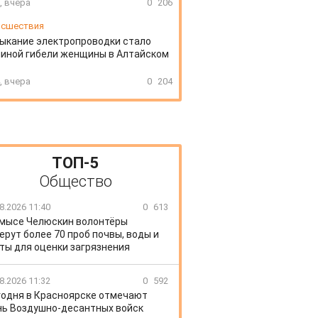
, вчера
0
206
сшествия
ыкание электропроводки стало
иной гибели женщины в Алтайском
, вчера
0
204
ТОП-5
Общество
8.2026 11:40
0
613
 мысе Челюскин волонтёры
ерут более 70 проб почвы, воды и
ты для оценки загрязнения
8.2026 11:32
0
592
годня в Красноярске отмечают
ь Воздушно-десантных войск