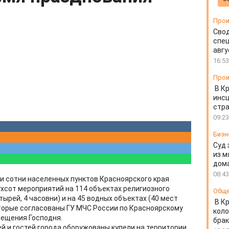
Прои
Свод
спец
авгу
16:53
Прои
В К
инс
стр
09:23
Бизн
Суд 
из м
дом
08:43
рии сотни населенных пунктов Красноярского края
хсот мероприятий на 114 объектах религиозного
Общ
стырей, 4 часовни) и на 45 водных объектах (40 мест
В К
оторые согласованы ГУ МЧС России по Красноярскому
коло
рещения Господня.
бра
й и гостей города оборужованы купели на территории