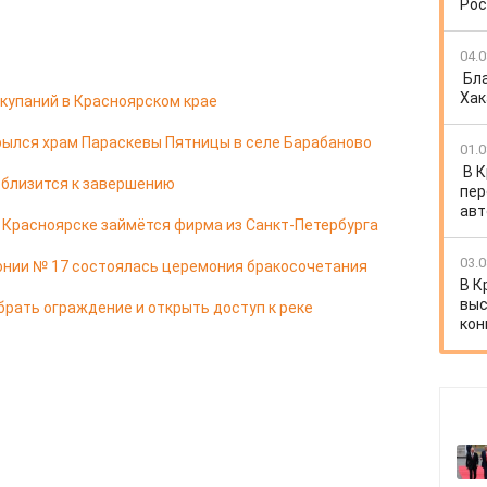
Рос
04.0
Бл
Хак
купаний в Красноярском крае
ылся храм Параскевы Пятницы в селе Барабаново
01.0
В 
 близится к завершению
пер
авт
в Красноярске займётся фирма из Санкт-Петербурга
03.0
онии № 17 состоялась церемония бракосочетания
В К
выс
брать ограждение и открыть доступ к реке
кон