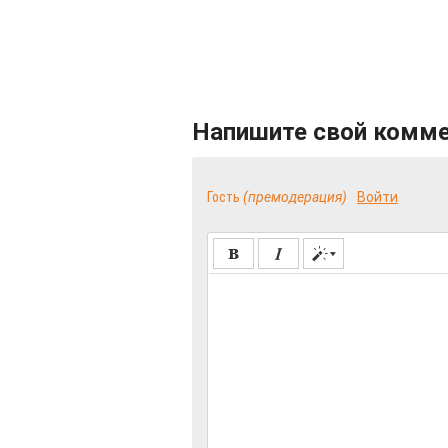
Напишите свой комм
Гость
(премодерация)
Войти