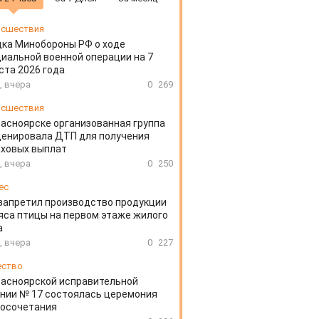
сшествия
ка Минобороны РФ о ходе
иальной военной операции на 7
ста 2026 года
, вчера
0
269
сшествия
расноярске организованная группа
ценировала ДТП для получения
аховых выплат
, вчера
0
250
ес
запретил производство продукции
яса птицы на первом этаже жилого
а
, вчера
0
227
ество
расноярской исправительной
нии № 17 состоялась церемония
косочетания