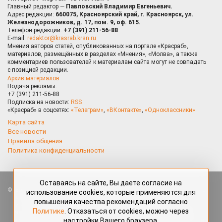
Главный редактор —
Павловский Владимир Евгеньевич.
Адрес редакции:
660075, Красноярский край, г. Красноярск, ул.
Железнодорожников, д. 17, пом. 9, оф. 615.
Телефон редакции:
+7 (391) 211-56-88
E-mail:
redaktor@krasrab.krsn.ru
Мнения авторов статей, опубликованных на портале «Красраб»,
материалов, размещённых в разделах «Мнения», «Молва», а также
комментариев пользователей к материалам сайта могут не совпадать
с позицией редакции.
Архив материалов
Подача рекламы:
+7 (391) 211-56-88
Подписка на новости:
RSS
«Красраб» в соцсетях:
«Телеграм»
,
«ВКонтакте»
,
«Одноклассники»
Карта сайта
Все новости
Правила общения
Политика конфиденциальности
Оставаясь на сайте, Вы даете согласие на
Все права защищены. Любые материалы, размещённые на портале
использование cookies, которые применяются для
«Красраб.ру» сотрудниками редакции, нештатными авторами
повышения качества рекомендаций согласно
и читателями, являются объектами авторского права. Полное или
Политике
. Отказаться от cookies, можно через
частичное использование материалов, размещённых на портале
настройки Вашего браузера.
«Красраб.ру», допускается только с письменного согласия редакции