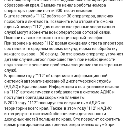
образования края. С момента начала работы номера
операторы приняли почти 900 тысяч вызовов.
В штате службы "112" работают 38 операторов, включая
психолога и лингвиста. Позвонить или отправить смс на
единый номер "112" для вызова экстренных оперативных
служб могут абоненты всех операторов сотовой связи.
Позвонить также можно на стационарный телефон.
При звонке на номер "112" время ожидания ответа оператора
составляет в среднем восемь секунд, норма на обработку
каждого вызова – 90 секунд. За это время оператор уточняет
детали случившегося происшествия, при необходимости
подключает к решению проблемы специалистов экстренных
служб.
В прошлом году "112" объединили с информационной
системой автоматизированной диспетчерской службы
(АДИС) в Красноярске. Информация о поступившем вызове
на "112" автоматически отображается в системе АДИС и
поступает бригадам скорых на планшеты.
В 2020 году "112" планируется соединить с АДИС на
территории всего края. Также в этом году "112" и АДИС
интегрируют с системой обеспечения деятельности
дежурных частей полиции по краю. Это позволит сократить
время реагирования экстренных оперативных служб при