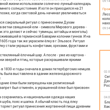
09:14
невной жизни использовали солнечно-лунный календарь
мнего солнцестояния. И хотя он приходился на 21
Прои
позже, когда световой день начинал увеличиваться
Лесо
коло
ался сакральный ритуал с принесением Духам
нахо
 ветки священной ели - символа Мирового дерева -
09:34
к это делают и сейчас тувинцы, алтайцы и монголы).
живавшей в германской Баварии колонии гуннов. И на
605 года так же украсили ёлку в г.Эльзасе. Ритуал
ку стали украшать конфетами, орехами, фруктами и
стеклянный ёлочный шар. А после - уже из картона -
рки зверей и птиц, которые раскрашивали яркими
в 1830-е годы сначала в домах петербургских немцев.
02.0
ль была выставлена в здании железнодорожного
Се
.
Ден
одние ёлки были запрещены как религиозный
Рос
т запрет был отменён, а украшенной ёлке был присвоен
а сохранилась и национальная одежда наших
04.0
 шуба, пояс и шапка. А обычай класть под ёлку
Бл
вторяет ритуал принесения жертвенной пищи древним
Хак