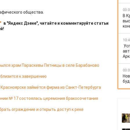
03.0
рафического общества.
В К
выс
"
в "Яндекс Дзене", читайте и комментируйте статьи
кон
й!
10:4
Ус
авт
Арк
ылся храм Параскевы Пятницы в селе Барабаново
03.0
Нов
 близится к завершению
буд
в Красноярске займётся фирма из Санкт-Петербурга
онии № 17 состоялась церемония бракосочетания
брать ограждение и открыть доступ к реке