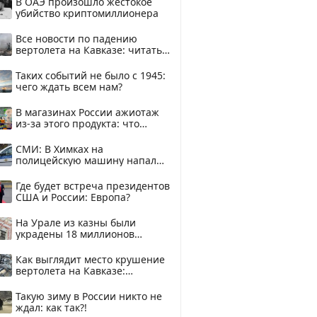
В ОАЭ произошло жестокое
убийство криптомиллионера
Все новости по падению
вертолета на Кавказе: читать
здесь
Таких событий не было с 1945:
чего ждать всем нам?
В магазинах России ажиотаж
из-за этого продукта: что
купить?
СМИ: В Химках на
полицейскую машину напали
и подожгли.
Где будет встреча президентов
США и России: Европа?
На Урале из казны были
украдены 18 миллионов
рублей
Как выглядит место крушение
вертолета на Кавказе:
смотреть
Такую зиму в России никто не
ждал: как так?!