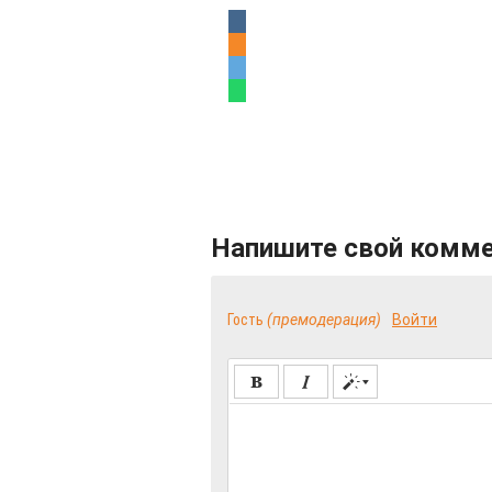
Напишите свой комм
Гость
(премодерация)
Войти