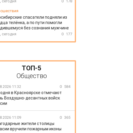
, сегодня
0
178
сшествия
сибирские спасатели подняли из
дца телёнка, а по пути помогли
дившемуся без сознания мужчине
, сегодня
0
177
ТОП-5
Общество
8.2026 11:32
0
584
годня в Красноярске отмечают
ь Воздушно-десантных войск
сии
8.2026 11:09
0
365
агодарные жители столицы
асии вручили пожарным иконы