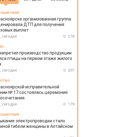
сшествия
расноярске организованная группа
ценировала ДТП для получения
аховых выплат
, сегодня
0
218
ес
запретил производство продукции
яса птицы на первом этаже жилого
а
, сегодня
0
207
ество
расноярской исправительной
нии № 17 состоялась церемония
косочетания
, сегодня
0
179
сшествия
ыкание электропроводки стало
иной гибели женщины в Алтайском