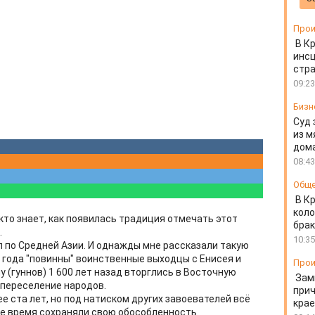
Прои
В К
инс
стр
09:23
Бизн
Суд 
из м
дом
08:43
Общ
В К
коло
 кто знает, как появилась традиция отмечать этот
бра
.
10:35
л по Средней Азии. И однажды мне рассказали такую
 года "повинны" воинственные выходцы с Енисея и
Прои
у (гуннов) 1 600 лет назад вторглись в Восточную
Зам
 переселение народов.
прич
 ста лет, но под натиском других завоевателей всё
крае
ое время сохраняли свою обособленность.