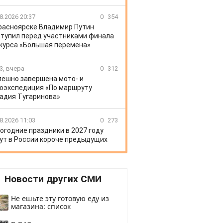
8.2026 20:37
0
354
расноярске Владимир Путин
тупил перед участниками финала
курса «Большая перемена»
3, вчера
0
312
пешно завершена мото- и
оэкспедиция «По маршруту
адия Тугаринова»
8.2026 11:03
0
273
огодние праздники в 2027 году
ут в России короче предыдущих
Новости других СМИ
Не ешьте эту готовую еду из
магазина: список