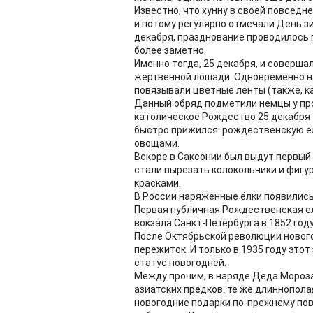
Известно, что хунну в своей повсед
и потому регулярно отмечали День зи
декабря, празднование проводилось 
более заметно.
Именно тогда, 25 декабря, и соверш
жертвенной лошади. Одновременно на
повязывали цветные ленты (также, ка
Данный обряд подметили немцы у про
католическое Рождество 25 декабря 1
быстро прижился: рождественскую ёл
овощами.
Вскоре в Саксонии был выдут первый 
стали вырезать колокольчики и фигу
красками.
В России наряженные ёлки появились 
Первая публичная Рождественская е
вокзала Санкт-Петербурга в 1852 году
После Октябрьской революции новог
пережиток. И только в 1935 году это
статус новогодней.
Между прочим, в наряде Деда Мороз
азиатских предков: те же длиннополая
новогодние подарки по-прежнему по