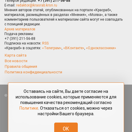
Телефон редакции:
+7 (391) 211-56-88
E-mail:
redaktor@krasrab.krsn.ru
Мнения авторов статей, опубликованных на портале «Красраб»,
материалов, размещённых в разделах «Мнения», «Молва», а также
комментариев пользователей к материалам сайта могут не совпадать
с позицией редакции.
Архив материалов
Подача рекламы:
+7 (391) 211-56-88
Подписка на новости:
RSS
«Красраб» в соцсетях:
«Телеграм»
,
«ВКонтакте»
,
«Одноклассники»
Карта сайта
Все новости
Правила общения
Политика конфиденциальности
Оставаясь на сайте, Вы даете согласие на
Все права защищены. Любые материалы, размещённые на портале
использование cookies, которые применяются для
«Красраб.ру» сотрудниками редакции, нештатными авторами
повышения качества рекомендаций согласно
и читателями, являются объектами авторского права. Полное или
Политике
. Отказаться от cookies, можно через
частичное использование материалов, размещённых на портале
настройки Вашего браузера.
«Красраб.ру», допускается только с письменного согласия редакции
с указанием ссылки на источник. Все вопросы можно задать
по адресу
redaktor@krasrab.krsn.ru
.
OK