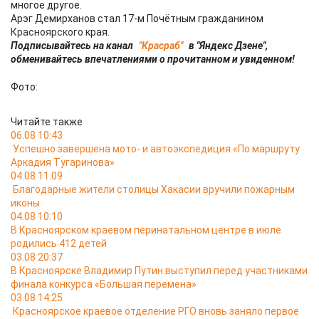
многое другое.
Арэг Демирханов стал 17-м Почётным гражданином
Красноярского
края.
Подписывайтесь на канал
"Красраб"
в "Яндекс Дзене",
обменивайтесь впечатлениями о прочитанном и увиденном!
Фото:
Читайте также
06.08 10:43
Успешно завершена мото- и автоэкспедиция «По маршруту
Аркадия Тугаринова»
04.08 11:09
Благодарные жители столицы Хакасии вручили пожарным
иконы
04.08 10:10
В Красноярском краевом перинатальном центре в июле
родились 412 детей
03.08 20:37
В Красноярске Владимир Путин выступил перед участниками
финала конкурса «Большая перемена»
03.08 14:25
Красноярское краевое отделение РГО вновь заняло первое