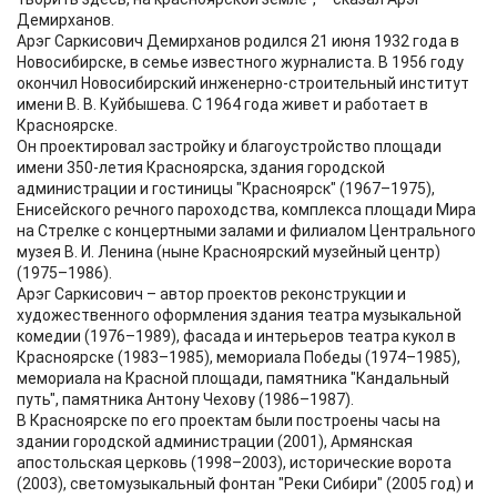
Демирханов.
Арэг Саркисович Демирханов родился 21 июня 1932 года в
Новосибирске, в семье известного журналиста. В 1956 году
окончил Новосибирский инженерно-строительный институт
имени В. В. Куйбышева. С 1964 года живет и работает в
Красноярске.
Он проектировал застройку и благоустройство площади
имени 350-летия Красноярска, здания городской
администрации и гостиницы "Красноярск" (1967–1975),
Енисейского речного пароходства, комплекса площади Мира
на Стрелке с концертными залами и филиалом Центрального
музея В. И. Ленина (ныне Красноярский музейный центр)
(1975–1986).
Арэг Саркисович – автор проектов реконструкции и
художественного оформления здания театра музыкальной
комедии (1976–1989), фасада и интерьеров театра кукол в
Красноярске (1983–1985), мемориала Победы (1974–1985),
мемориала на Красной площади, памятника "Кандальный
путь", памятника Антону Чехову (1986–1987).
В Красноярске по его проектам были построены часы на
здании городской администрации (2001), Армянская
апостольская церковь (1998–2003), исторические ворота
(2003), светомузыкальный фонтан "Реки Сибири" (2005 год) и