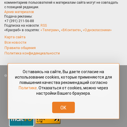
комментариев пользователей к материалам сайта могут не совпадать
с позицией редакции.
Архив материалов
Подача рекламы:
+7 (391) 211-56-88
Подписка на новости:
RSS
«Красраб» в соцсетях:
«Телеграм»
,
«ВКонтакте»
,
«Одноклассники»
Карта сайта
Все новости
Правила общения
Политика конфиденциальности
Оставаясь на сайте, Вы даете согласие на
Все права защищены. Любые материалы, размещённые на портале
использование cookies, которые применяются для
«Красраб.ру» сотрудниками редакции, нештатными авторами
повышения качества рекомендаций согласно
и читателями, являются объектами авторского права. Полное или
Политике
. Отказаться от cookies, можно через
частичное использование материалов, размещённых на портале
настройки Вашего браузера.
«Красраб.ру», допускается только с письменного согласия редакции
с указанием ссылки на источник. Все вопросы можно задать
по адресу
redaktor@krasrab.krsn.ru
.
OK