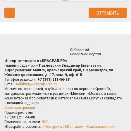
Сибирский
новостной портал
Интернет-портал «КРАСРАБ.РУ»
Главный редактор —
Павловский Владимир Евгеньевич.
Адрес редакции:
660075, Красноярский край, г. Красноярск, ул.
Железнодорожников, д. 17, пом. 9, оф. 615.
Телефон редакции:
+7 (391) 211-56-88
E-mail:
redaktor@krasrab.krsn.ru
Мнения авторов статей, опубликованных на портале «Красраб»,
материалов, размещённых в разделах «Мнения», «Молва», а также
комментариев пользователей к материалам сайта могут не совпадать
с позицией редакции.
Архив материалов
Подача рекламы:
+7 (391) 211-56-88
Подписка на новости:
RSS
«Красраб» в соцсетях:
«Телеграм»
,
«ВКонтакте»
,
«Одноклассники»