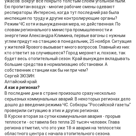
ужасов. Вокруг все покрыто толстым слоем угольной пыли.
Ею пропитан воздух - многие рабочие смены одевают
респираторы. Интересно, когда тут последний раз была
инспекция по труду и другие контролирующие органы?
Режим ЧС хотя и вынужденная мера, но действенная. По
словам регионального министра промышленности и
энергетики Александра Климина, первые вагоны с нужным
углем придут на станцию в понедельник, 25 ноября. Ситуация
у жителей Ярового вызывает много вопросов. Главный из них:
кто ответит за случившееся? Город мерзнет и, похоже, так
будет весь отопительный сезон. Край вынужден вкладывать
большие средства в нормализацию обстановки. А
собственник станции как бы ни при чем?
Сергей ЗЮЗИН.
Алтайский край.
А как в регионах?
В последние дни в стране произошло сразу несколько
серьезных коммунальных аварий. В некоторых регионах дело
дошло до введения режима ЧС. Собкоры "Российской газеты"
проверили ситуацию в этих и других регионах.
В Курске вторая за сутки коммунальная авария - прорыв
теплосети - оставила без тепла 20 тысяч человек. Глава
региона отметил, что это уже 18-я авария на теплосетях
областного центра с начала отопительного сезона.