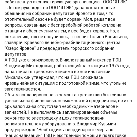
собственную эксплуатирующую организацию - ООО "ЯТЭК".
- Летом руководство ООО "ЯТЭК" давало клятвенные
обещания на собрании депутатов Ярового в том, что
отопительный сезон не будет сорван. Мол, решат все
вопросы, связанные с бесперебойной работой котлов на
станции и обеспечении углем, и все будет хорошо. Но, к
сожалению, так не получилось, - говорит Галина Васильева,
главврач Краевого лечебно-реабилитационного центра
"Озеро Яровое" и председатель городского собрания
депутатов.
А ТЭЦ уже агонизировало. В июле главный инженер ТЭЦ
Владимир Михалдыкин, работающий на станции с 1975 года,
начал писать тревожные письма во все инстанции.
Михалдыкин утверждал, что на ТЭЦ сложилась
чрезвычайная ситуация с подготовкой к зиме, что уголь не
заготавливается.
Объем запланированного ремонта трех котлов был сильно
урезан из-за финансовых возможностей предприятия, но и он
срывался из-за отсутствия необходимых материалов и
запчастей. Не выполнялись запланированные объемы
ремонтов по электроцеху и цеху топливоподачи,
вспомогательному оборудованию. Владимир Кузьмич
предупреждал: "Необходимы неординарные меры по
"национализации" ТЭЦ и экстренной помощи в подготовке