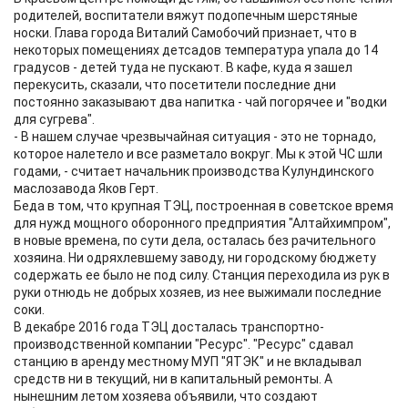
родителей, воспитатели вяжут подопечным шерстяные
носки. Глава города Виталий Самобочий признает, что в
некоторых помещениях детсадов температура упала до 14
градусов - детей туда не пускают. В кафе, куда я зашел
перекусить, сказали, что посетители последние дни
постоянно заказывают два напитка - чай погорячее и "водки
для сугрева".
- В нашем случае чрезвычайная ситуация - это не торнадо,
которое налетело и все разметало вокруг. Мы к этой ЧС шли
годами, - считает начальник производства Кулундинского
маслозавода Яков Герт.
Беда в том, что крупная ТЭЦ, построенная в советское время
для нужд мощного оборонного предприятия "Алтайхимпром",
в новые времена, по сути дела, осталась без рачительного
хозяина. Ни одряхлевшему заводу, ни городскому бюджету
содержать ее было не под силу. Станция переходила из рук в
руки отнюдь не добрых хозяев, из нее выжимали последние
соки.
В декабре 2016 года ТЭЦ досталась транспортно-
производственной компании "Ресурс". "Ресурс" сдавал
станцию в аренду местному МУП "ЯТЭК" и не вкладывал
средств ни в текущий, ни в капитальный ремонты. А
нынешним летом хозяева объявили, что создают