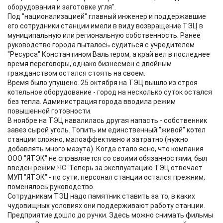
оборудования и заготовке угля".
Под "национализацией" главный инженер и поддержавшие
его сотрудники станции имели в виду возвращение ТЭЦ в
муниципальную или региональную собственность. Ранее
руководство города пыталось судиться с учредителем
"Ресурса" Константином Вальтером, а край вел в последнее
время переговоры, однако бизнесмен с двойным
гражданством остался стоять на своем.
Время было упущено. 25 октября на ТЭЦ вышло из строя
котельное оборудование - город на несколько суток остался
без тепла. Администрация города вводила режим
повышенной готовности.
В ноябре на ТЭЦ навалилась другая напасть - собственник
завез сырой уголь. Топить им единственный "живой" котел
станции сложно, малоэффективно и затратно (нужно
добавлять много мазута). Когда стало ясно, что компания
ООО "ЯТЭК" не справляется со своими обязанностями, был
введен режим ЧС. Теперь за эксплуатацию ТЭЦ отвечает
МУП "ЯТЭК" - по сути, персонал станции остался прежним,
поменялось руководство.
Сотрудникам ТЭЦ надо памятник ставить за то, в каких
чудовищных условиях они поддерживают работу станции.
Предприятие дошло до ручки. Здесь можно снимать фильмы