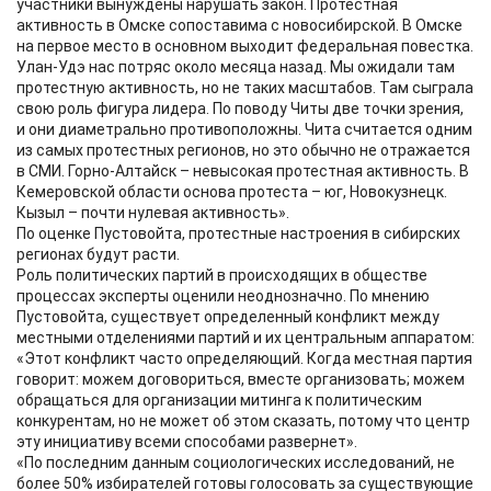
участники вынуждены нарушать закон. Протестная
активность в Омске сопоставима с новосибирской. В Омске
на первое место в основном выходит федеральная повестка.
Улан-Удэ нас потряс около месяца назад. Мы ожидали там
протестную активность, но не таких масштабов. Там сыграла
свою роль фигура лидера. По поводу Читы две точки зрения,
и они диаметрально противоположны. Чита считается одним
из самых протестных регионов, но это обычно не отражается
в СМИ. Горно-Алтайск – невысокая протестная активность. В
Кемеровской области основа протеста – юг, Новокузнецк.
Кызыл – почти нулевая активность».
По оценке Пустовойта, протестные настроения в сибирских
регионах будут расти.
Роль политических партий в происходящих в обществе
процессах эксперты оценили неоднозначно. По мнению
Пустовойта, существует определенный конфликт между
местными отделениями партий и их центральным аппаратом:
«Этот конфликт часто определяющий. Когда местная партия
говорит: можем договориться, вместе организовать; можем
обращаться для организации митинга к политическим
конкурентам, но не может об этом сказать, потому что центр
эту инициативу всеми способами развернет».
«По последним данным социологических исследований, не
более 50% избирателей готовы голосовать за существующие