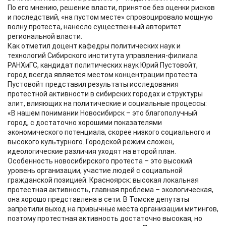
По его мнению, решение власти, принятое без оценки рисков
и последствий, «на пустом месте» спровоцировало мощную
волну протеста, нанесло существенный авторитет
региональной власти.
Как отметил доцент кафедры политических наук и
технологий Сибирского института управления-филиала
РАНХиГС, кандидат политических наук Юрий Пустовойт,
город всегда является местом концентрации протеста.
Пустовойт представил результаты исследования
протестной активности в сибирских городах и структуры
элит, влияющих на политические и социальные процессы:
«В нашем понимании Новосибирск – это благополучный
город, с достаточно хорошими показателями
экономического потенциала, скорее низкого социального и
высокого культурного. Городской режим сложен,
идеологические различия уходят на второй план.
Особенность новосибирского протеста – это высокий
уровень организации, участие людей с социальной
гражданской позицией. Красноярск: высокая локальная
протестная активность, главная проблема – экологическая,
она хорошо представлена в сети. В Томске депутаты
запретили выход на привычные места организации митингов,
поэтому протестная активность достаточно высокая, но