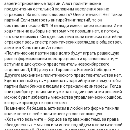
зарегистрированные партии. А вот политические
предпочтения остальной половины населения они не
отражают. За кого им голосовать? Они отвечают: Нет такой
партии! Если смотреть антирейтинг партий, то он
составляет около 40%. Эти люди имеют свою позицию. И не
ходят они на выборы не потому, что позиции нет, а потому,
что они ее имеют. Сегодня система политических партий не
отражает весь спектр политических взглядов в обществе», –
заметил Константин Антонов.
«Политические партии еще долго будут играть решающую
роль в формировании всех процессов и органов власти, –
вступил в дискуссию представитель новосибирского
отделения ЛДПР, депутат Горсовета Евгений Лебедев. –
Другого механизма политического представительства нет.
Единственный путь – развивать партийную систему, чтобы
партии были ближе к людям и отражали их интересы. Тогда
они приобретут влияние и уже на стадии принятия решений
можно будет избежать множества управленческих ошибок,
которые приводят к протестам».
По мнению Лебедева, активизм в любой его форме так или
иначе несет в себе политическую составляющую:
«Хоть что возьмите – борцов за права животных, за права
обездоленных – мы так или иначе подойдем к политической