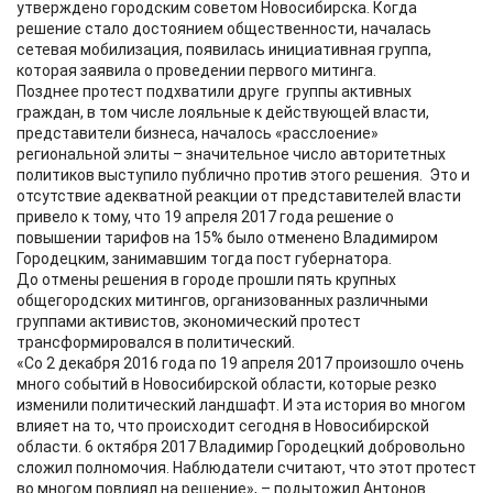
утверждено городским советом Новосибирска. Когда
решение стало достоянием общественности, началась
сетевая мобилизация, появилась инициативная группа,
которая заявила о проведении первого митинга.
Позднее протест подхватили друге группы активных
граждан, в том числе лояльные к действующей власти,
представители бизнеса, началось «расслоение»
региональной элиты – значительное число авторитетных
политиков выступило публично против этого решения. Это и
отсутствие адекватной реакции от представителей власти
привело к тому, что 19 апреля 2017 года решение о
повышении тарифов на 15% было отменено Владимиром
Городецким, занимавшим тогда пост губернатора.
До отмены решения в городе прошли пять крупных
общегородских митингов, организованных различными
группами активистов, экономический протест
трансформировался в политический.
«Со 2 декабря 2016 года по 19 апреля 2017 произошло очень
много событий в Новосибирской области, которые резко
изменили политический ландшафт. И эта история во многом
влияет на то, что происходит сегодня в Новосибирской
области. 6 октября 2017 Владимир Городецкий добровольно
сложил полномочия. Наблюдатели считают, что этот протест
во многом повлиял на решение», – подытожил Антонов.