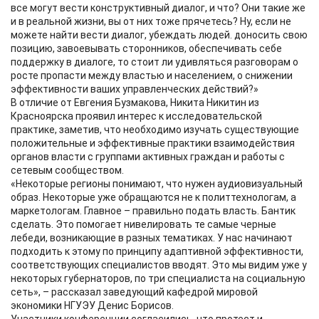
все могут вести конструктивный диалог, и что? Они такие же
и в реальной жизни, вы от них тоже прячетесь? Ну, если не
можете найти вести диалог, убеждать людей. доносить свою
позицию, завоевывать сторонников, обеспечивать себе
поддержку в диалоге, то стоит ли удивляться разговорам о
росте пропасти между властью и населением, о снижении
эффективности ваших управленческих действий?»
В отличие от Евгения Бузмакова, Никита Никитин из
Красноярска проявил интерес к исследовательской
практике, заметив, что необходимо изучать существующие
положительные и эффективные практики взаимодействия
органов власти с группами активных граждан и работы с
сетевым сообществом.
«Некоторые регионы понимают, что нужен аудиовизуальный
образ. Некоторые уже обращаются не к политтехнологам, а
маркетологам. Главное – правильно подать власть. Бантик
сделать. Это помогает нивелировать те самые черные
лебеди, возникающие в разных тематиках. У нас начинают
подходить к этому по принципу адаптивной эффективности,
соответствующих специалистов вводят. Это мы видим уже у
некоторых губернаторов, по три специалиста на социальную
сеть», – рассказал заведующий кафедрой мировой
экономики НГУЭУ Денис Борисов.