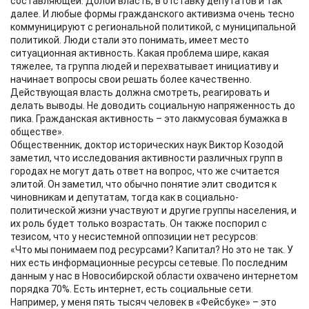
составляющей. Долой власть, в отставку депутатов и так
далее. И любые формы гражданского активизма очень тесно
коммуницируют с региональной политикой, с муниципальной
политикой. Люди стали это понимать, имеет место
ситуационная активность. Какая проблема шире, какая
тяжелее, та группа людей и перехватывает инициативу и
начинает вопросы свои решать более качественно.
Действующая власть должна смотреть, реагировать и
делать выводы. Не доводить социальную напряженность до
пика. Гражданская активность – это лакмусовая бумажка в
обществе».
Общественник, доктор исторических наук Виктор Козодой
заметил, что исследования активности различных групп в
городах не могут дать ответ на вопрос, что же считается
элитой. Он заметил, что обычно понятие элит сводится к
чиновникам и депутатам, тогда как в социально-
политической жизни участвуют и другие группы населения, и
их роль будет только возрастать. Он также поспорил с
тезисом, что у несистемной оппозиции нет ресурсов:
«Что мы понимаем под ресурсами? Капитал? Но это не так. У
них есть информационные ресурсы сетевые. По последним
данным у нас в Новосибирской области охвачено интернетом
порядка 70%. Есть интернет, есть социальные сети.
Например, у меня пять тысяч человек в «Фейсбуке» – это