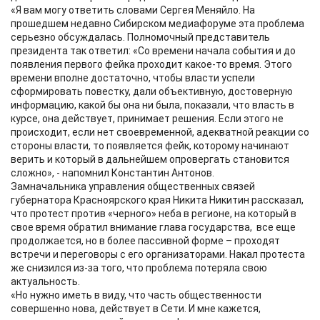
«Я вам могу ответить словами Сергея Меняйло. На
прошедшем недавно Сибирском медиафоруме эта проблема
серьезно обсуждалась. Полномочный представитель
президента так ответил: «Со времени начала события и до
появления первого фейка проходит какое-то время. Этого
времени вполне достаточно, чтобы власти успели
сформировать повестку, дали объективную, достоверную
информацию, какой бы она ни была, показали, что власть в
курсе, она действует, принимает решения. Если этого не
происходит, если нет своевременной, адекватной реакции со
стороны власти, то появляется фейк, которому начинают
верить и который в дальнейшем опровергать становится
сложно», - напомнил Константин Антонов.
Замначальника управления общественных связей
губернатора Красноярского края Никита Никитин рассказал,
что протест против «черного» неба в регионе, на который в
свое время обратил внимание глава государства, все еще
продолжается, но в более пассивной форме – проходят
встречи и переговоры с его организаторами. Накал протеста
же снизился из-за того, что проблема потеряла свою
актуальность.
«Но нужно иметь в виду, что часть общественности
совершенно нова, действует в Сети. И мне кажется,