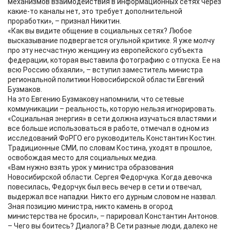
механизмов взаимодействия в информационных сетях через
какие-то каналы нет, это требует дополнительной
проработки», – признал Никитин.
«Как вы видите общение в социальных сетях? Любое
высказывание подвергается огульной критике. Я уже молчу
про эту несчастную женщину из европейского субъекта
федерации, которая выставила фотографию с отпуска. Ее на
всю Россию обхаяли», – вступил заместитель министра
региональной политики Новосибирской области Евгений
Бузмаков.
На это Евгению Бузмакову напомнили, что сетевые
коммуникации – реальность, которую нельзя игнорировать.
«Социальная энергия» в сети должна изучаться властями и
все больше использоваться в работе, отмечал в одном из
исследований ФоРГО его руководитель Константин Костин.
Традиционные СМИ, по словам Костина, уходят в прошлое,
освобождая место для социальных медиа.
«Вам нужно взять урок у министра образования
Новосибирской области. Сергея Федорчука. Когда девочка
повесилась, Федорчук был весь вечер в сети и отвечал,
выдержал все нападки. Никто его дурным словом не назвал.
Зная позицию министра, никто камень в огород
министерства не бросил», – парировал Константин Антонов.
– Чего вы боитесь? Диалога? В Сети разные люди, далеко не