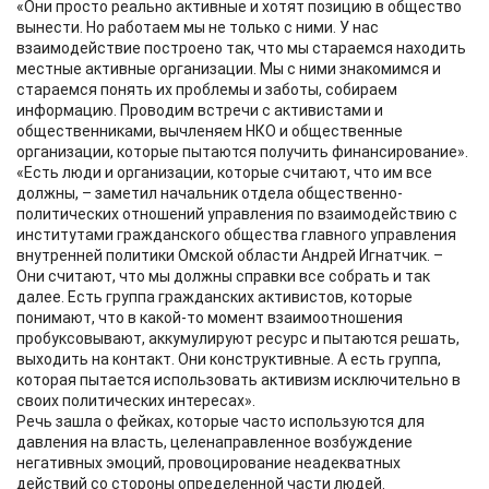
«Они просто реально активные и хотят позицию в общество
вынести. Но работаем мы не только с ними. У нас
взаимодействие построено так, что мы стараемся находить
местные активные организации. Мы с ними знакомимся и
стараемся понять их проблемы и заботы, собираем
информацию. Проводим встречи с активистами и
общественниками, вычленяем НКО и общественные
организации, которые пытаются получить финансирование».
«Есть люди и организации, которые считают, что им все
должны, – заметил начальник отдела общественно-
политических отношений управления по взаимодействию с
институтами гражданского общества главного управления
внутренней политики Омской области Андрей Игнатчик. –
Они считают, что мы должны справки все собрать и так
далее. Есть группа гражданских активистов, которые
понимают, что в какой-то момент взаимоотношения
пробуксовывают, аккумулируют ресурс и пытаются решать,
выходить на контакт. Они конструктивные. А есть группа,
которая пытается использовать активизм исключительно в
своих политических интересах».
Речь зашла о фейках, которые часто используются для
давления на власть, целенаправленное возбуждение
негативных эмоций, провоцирование неадекватных
действий со стороны определенной части людей.