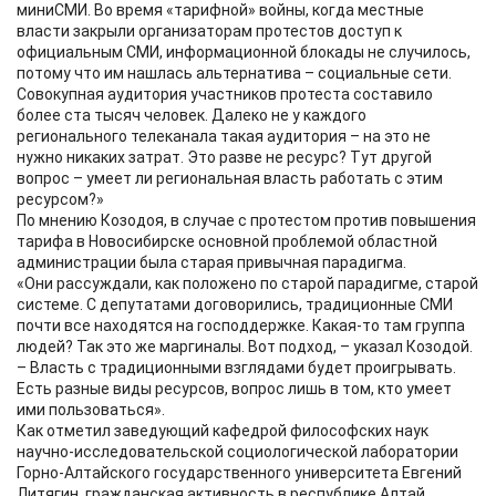
миниСМИ. Во время «тарифной» войны, когда местные
власти закрыли организаторам протестов доступ к
официальным СМИ, информационной блокады не случилось,
потому что им нашлась альтернатива – социальные сети.
Совокупная аудитория участников протеста составило
более ста тысяч человек. Далеко не у каждого
регионального телеканала такая аудитория – на это не
нужно никаких затрат. Это разве не ресурс? Тут другой
вопрос – умеет ли региональная власть работать с этим
ресурсом?»
По мнению Козодоя, в случае с протестом против повышения
тарифа в Новосибирске основной проблемой областной
администрации была старая привычная парадигма.
«Они рассуждали, как положено по старой парадигме, старой
системе. С депутатами договорились, традиционные СМИ
почти все находятся на господдержке. Какая-то там группа
людей? Так это же маргиналы. Вот подход, – указал Козодой.
– Власть с традиционными взглядами будет проигрывать.
Есть разные виды ресурсов, вопрос лишь в том, кто умеет
ими пользоваться».
Как отметил заведующий кафедрой философских наук
научно-исследовательской социологической лаборатории
Горно-Алтайского государственного университета Евгений
Литягин, гражданская активность в республике Алтай