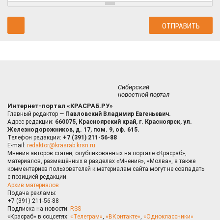
Сибирский
новостной портал
Интернет-портал «КРАСРАБ.РУ»
Главный редактор —
Павловский Владимир Евгеньевич.
Адрес редакции:
660075, Красноярский край, г. Красноярск, ул.
Железнодорожников, д. 17, пом. 9, оф. 615.
Телефон редакции:
+7 (391) 211-56-88
E-mail:
redaktor@krasrab.krsn.ru
Мнения авторов статей, опубликованных на портале «Красраб»,
материалов, размещённых в разделах «Мнения», «Молва», а также
комментариев пользователей к материалам сайта могут не совпадать
с позицией редакции.
Архив материалов
Подача рекламы:
+7 (391) 211-56-88
Подписка на новости:
RSS
«Красраб» в соцсетях:
«Телеграм»
,
«ВКонтакте»
,
«Одноклассники»