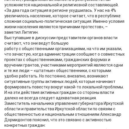
усложняется национальной и религиозной составляющей.
«За два года ситуация в регионе ухудшилась. У нас на 4%
увеличилось население, которое считает, что в республике
сложная социально-политическая ситуация. Именно условия
жизни населения являются причинами протестов», –
заметил Литягин.
Выступавшие в дискуссии представители органов власти
считают, что они ведут большую
работу с общественными организациями, на что им указали,
что зачастую, когда администрации сообщают о совместных
проектах с общественниками, гражданских форумах и
вручении грантов, участниками мероприятий являются одни
и те же люди – «штатные» общественники, с которыми
удобно работать. Но постоянно, внезапно, возникают
ситуативные группы активных людей, которые начинают
формировать повестку вокруг какой-то локальной проблемы.
И на эти действия активных граждан со стороны власти
далеко не всегда следует адекватная реакция.
Заместитель начальника управления губернатора Иркутской
области и правительства Иркутской области по связям с
общественностью и национальным отношениям Александр
Дормидонтов пояснил, что это связано с активностью
конкретных граждан: