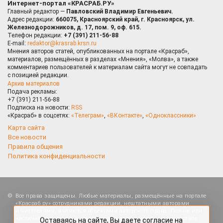
Интернет-портал «КРАСРАБ.РУ»
Главный редактор —
Павловский Владимир Евгеньевич.
Адрес редакции:
660075, Красноярский край, г. Красноярск, ул.
Железнодорожников, д. 17, пом. 9, оф. 615.
Телефон редакции:
+7 (391) 211-56-88
E-mail:
redaktor@krasrab.krsn.ru
Мнения авторов статей, опубликованных на портале «Красраб»,
материалов, размещённых в разделах «Мнения», «Молва», а также
комментариев пользователей к материалам сайта могут не совпадать
с позицией редакции.
Архив материалов
Подача рекламы:
+7 (391) 211-56-88
Подписка на новости:
RSS
«Красраб» в соцсетях:
«Телеграм»
,
«ВКонтакте»
,
«Одноклассники»
Карта сайта
Все новости
Правила общения
Политика конфиденциальности
Оставаясь на сайте, Вы даете согласие на
Все права защищены. Любые материалы, размещённые на портале
использование cookies, которые применяются для
«Красраб.ру» сотрудниками редакции, нештатными авторами
повышения качества рекомендаций согласно
и читателями, являются объектами авторского права. Полное или
Политике
. Отказаться от cookies, можно через
частичное использование материалов, размещённых на портале