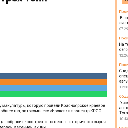
Прои
В ср
ликв
07:29
Прои
На т
сего
12:26
Прои
Свод
спец
авгу
17:56
Общ
Усп
ру макулатуры, которую провели Красноярское краевое
авто
 общества, автокомплекс «Ирокез» и зооцентр КРОО
Туг
10:43
а собрали около трёх тонн ценного вторичного сырья.
первой, весенней, акции.