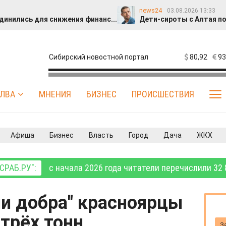
news24
03.08.2026 13:33
динились для снижения финанс...
Дети-сироты с Алтая по
12
нтов признались, что любят выбирать подарки бо...
editnews
29.07.2026 19:32
80,92
93
Сибирский новостной портал
стиан при новой власти
Опрос: 43% женщин признались, чт
IrmaLotos
27.07.2026 20:43
сь автобусная остановк...
Cибирский город как памятник
Гость
ЛВА
МНЕНИЯ
БИЗНЕС
ПРОИСШЕСТВИЯ
27.07.2026 15:34
ми семейными фотография...
Футбольный турнир памяти 
Анна Гафарова
23.07.2026 05:11
способ говорить о б...
Косметолог-эстетист Гафарова Анн
editnews
22.07.2026 17:40
Афиша
Бизнес
Власть
Город
Дача
ЖКХ
тир в «Северном бульва...
39% женщин высказались про
Виктория
20.07.2026 09:45
и свою систему ценнос...
Публичное расскаяние
id314306805
17.07.2026 15:01
РАБ.РУ":
с начала 2026 года читатели перечислили 32 
тно провели мобильную ...
«Рувики» выступила партнеро
Гость
15.07.2026 15:28
чественный
Публичное раскаяние
ии добра" красноярцы
 трёх тонн
З