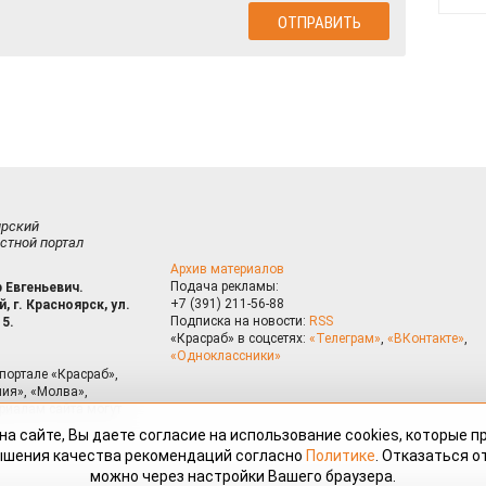
ирский
стной портал
Архив материалов
Подача рекламы:
 Евгеньевич.
+7 (391) 211-56-88
, г. Красноярск, ул.
Подписка на новости:
RSS
15.
«Красраб» в соцсетях:
«Телеграм»
,
«ВКонтакте»
,
«Одноклассники»
портале «Красраб»,
ия», «Молва»,
риалам сайта могут
на сайте, Вы даете согласие на использование cookies, которые 
ышения качества рекомендаций согласно
Политике
. Отказаться от
можно через настройки Вашего браузера.