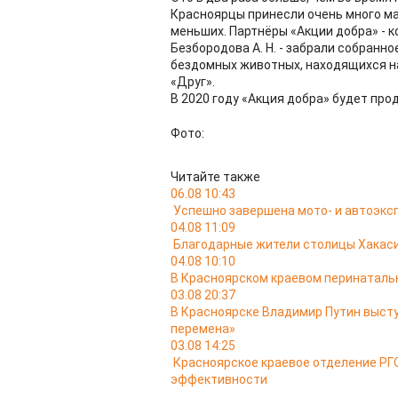
Красноярцы принесли очень много м
меньших. Партнёры «Акции добра» - к
Безбородова А. Н. - забрали собранн
бездомных животных, находящихся на
«Друг».
В 2020 году «Акция добра» будет про
Фото:
Читайте также
06.08 10:43
Успешно завершена мото- и автоэкс
04.08 11:09
Благодарные жители столицы Хакас
04.08 10:10
В Красноярском краевом перинатальн
03.08 20:37
В Красноярске Владимир Путин выст
перемена»
03.08 14:25
Красноярское краевое отделение РГО
эффективности