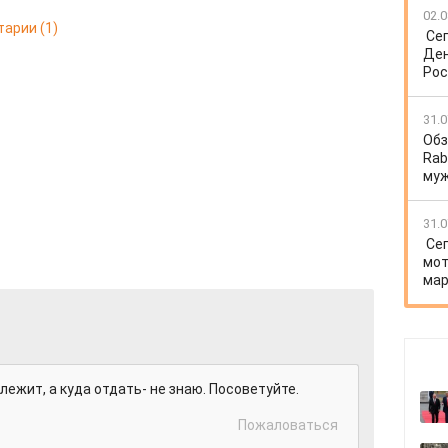
02.0
тарии
(1)
Се
Ден
Рос
31.0
Обз
Rab
му
31.0
Се
мот
мар
лежит, а куда отдать- не знаю. Посоветуйте.
Пожаловаться