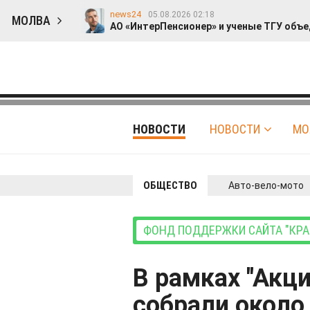
news24
05.08.2026 02:18
МОЛВА
АО «ИнтерПенсионер» и ученые ТГУ объе
Гость
editnews
03.08.2026 12:36
01.08.2026 02:
Прошу прощения
Опрос: 47% респонде
id314306805
31.07.2026 21:54
Житель Сирии рассказал о преследованиях хри
id314306805
28.07.2026 14:20
На фестивале современного искусства появила
id314306805
НОВОСТИ
НОВОСТИ
МО
27.07.2026 18:32
Россиян приглашают попасть в фильм со свои
id314306805
24.07.2026 15:26
SanMinor: «Антиутопический рэп для меня - это 
news24
22.07.2026 23:43
ОБЩЕСТВО
Авто-вело-мото
«Ростовские термы» разогревают продажи квар
editnews
20.07.2026 20:05
«Счастье в мелочах»: 46% россиян пересмотрел
news24
19.07.2026 02:02
ФОНД ПОДДЕРЖКИ САЙТА "КРАС
«НИЖФАРМ» и РГНКЦ им. Н. И. Пирогова совмес
editnews
16.07.2026 17:44
Где найти бензин в 2026 году и не залить нека
В рамках "Акц
собрали около