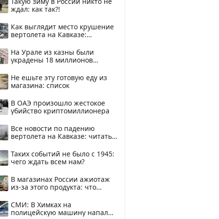
Такую зиму в России никто не
ждал: как так?!
Как выглядит место крушение
вертолета на Кавказе:
смотреть
На Урале из казны были
украдены 18 миллионов
рублей
Не ешьте эту готовую еду из
магазина: список
В ОАЭ произошло жестокое
убийство криптомиллионера
Все новости по падению
вертолета на Кавказе: читать
здесь
Таких событий не было с 1945:
чего ждать всем нам?
В магазинах России ажиотаж
из-за этого продукта: что
купить?
СМИ: В Химках на
полицейскую машину напали