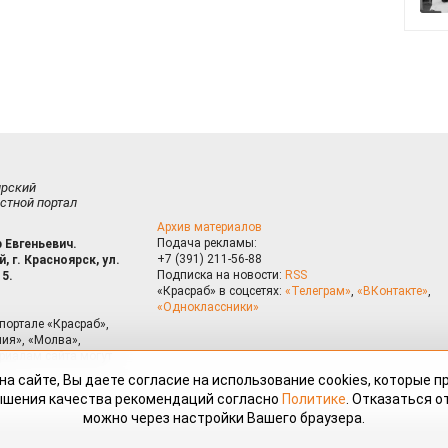
ирский
стной портал
Архив материалов
Подача рекламы:
 Евгеньевич.
+7 (391) 211-56-88
, г. Красноярск, ул.
Подписка на новости:
RSS
15.
«Красраб» в соцсетях:
«Телеграм»
,
«ВКонтакте»
,
«Одноклассники»
портале «Красраб»,
ия», «Молва»,
риалам сайта могут
на сайте, Вы даете согласие на использование cookies, которые 
ышения качества рекомендаций согласно
Политике
. Отказаться от
можно через настройки Вашего браузера.