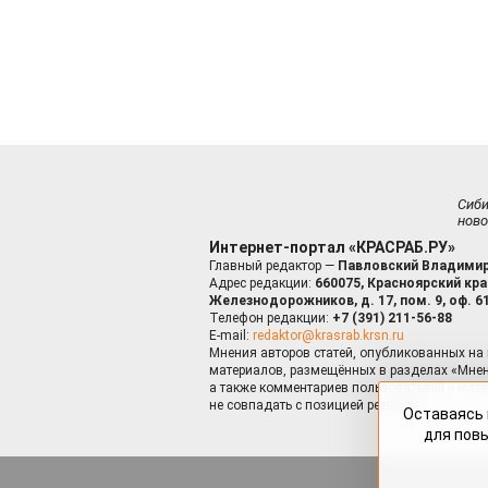
Сиб
ново
Интернет-портал «КРАСРАБ.РУ»
Главный редактор —
Павловский Владимир
Адрес редакции:
660075, Красноярский край
Железнодорожников, д. 17, пом. 9, оф. 6
Телефон редакции:
+7 (391) 211-56-88
E-mail:
redaktor@krasrab.krsn.ru
Мнения авторов статей, опубликованных на 
материалов, размещённых в разделах «Мнен
а также комментариев пользователей к мате
не совпадать с позицией редакции.
Оставаясь 
для пов