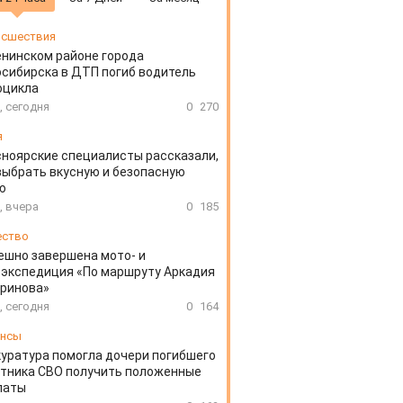
сшествия
енинском районе города
сибирска в ДТП погиб водитель
оцикла
, сегодня
0
270
я
ноярские специалисты рассказали,
выбрать вкусную и безопасную
ю
, вчера
0
185
ество
ешно завершена мото- и
экспедиция «По маршруту Аркадия
аринова»
, сегодня
0
164
ансы
уратура помогла дочери погибшего
тника СВО получить положенные
латы