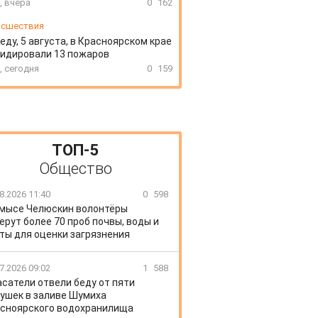
, вчера
0
162
сшествия
еду, 5 августа, в Красноярском крае
идировали 13 пожаров
, сегодня
0
159
ТОП-5
Общество
8.2026 11:40
0
598
 мысе Челюскин волонтёры
ерут более 70 проб почвы, воды и
ты для оценки загрязнения
7.2026 09:02
1
588
сатели отвели беду от пяти
ушек в заливе Шумиха
сноярского водохранилища