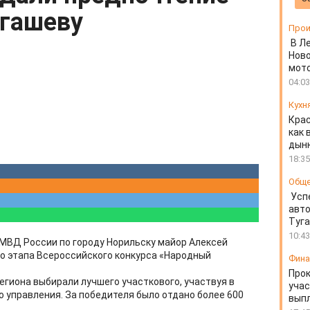
гашеву
Прои
В Л
Ново
мот
04:03
Кухн
Крас
как 
дын
18:35
Общ
Усп
авто
Туг
10:43
МВД России по городу Норильску майор Алексей
о этапа Всероссийского конкурса «Народный
Фин
Прок
егиона выбирали лучшего участкового, участвуя в
учас
о управления. За победителя было отдано более 600
вып