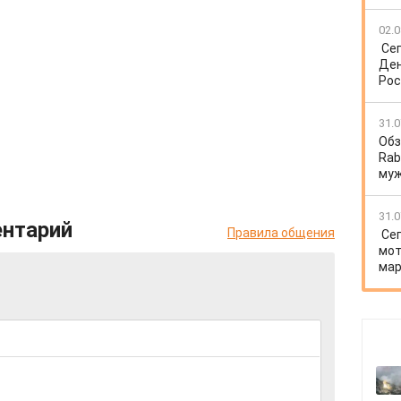
02.0
Се
Ден
Рос
31.0
Обз
Rab
му
31.0
ентарий
Правила общения
Се
мот
мар