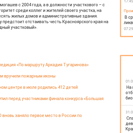
17:45
могашев с 2004 года, а в должности участкового – с
торитет среди коллег и жителей своего участка, на
Прои
есять жилых домов и административные здания.
В ср
 предстоит отстаивать честь Красноярского края на
ликв
дный участковый».
07:29
педиция «По маршруту Аркадия Тугаринова»
ии вручили пожарным иконы
01.0
ом центре в июле родились 412 детей
На
отб
био
упил перед участниками финала конкурса «Большая
31.0
 вновь заняло первое место в России по
Спа
дев
Кра