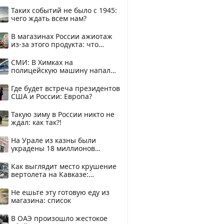
здесь
Таких событий не было с 1945:
чего ждать всем нам?
В магазинах России ажиотаж
из-за этого продукта: что
купить?
СМИ: В Химках на
полицейскую машину напали
и подожгли.
Где будет встреча президентов
США и России: Европа?
Такую зиму в России никто не
ждал: как так?!
На Урале из казны были
украдены 18 миллионов
рублей
Как выглядит место крушение
вертолета на Кавказе:
смотреть
Не ешьте эту готовую еду из
магазина: список
В ОАЭ произошло жестокое