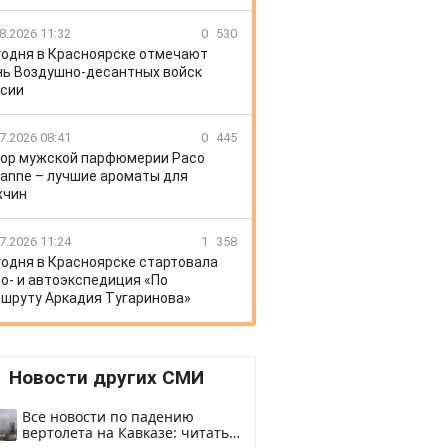
8.2026 11:32
0
530
годня в Красноярске отмечают
ь Воздушно-десантных войск
сии
7.2026 08:41
0
445
ор мужской парфюмерии Paco
anne – лучшие ароматы для
жчин
7.2026 11:24
1
358
годня в Красноярске стартовала
о- и автоэкспедиция «По
шруту Аркадия Тугаринова»
Новости других СМИ
Все новости по падению
вертолета на Кавказе: читать