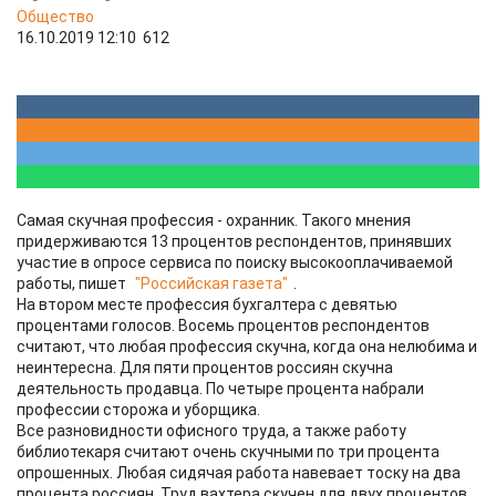
Общество
16.10.2019 12:10
612
Самая скучная профессия - охранник. Такого мнения
придерживаются 13 процентов респондентов, принявших
участие в опросе сервиса по поиску высокооплачиваемой
работы, пишет
"Российская газета"
.
На втором месте профессия бухгалтера с девятью
процентами голосов. Восемь процентов респондентов
считают, что любая профессия скучна, когда она нелюбима и
неинтересна. Для пяти процентов россиян скучна
деятельность продавца. По четыре процента набрали
профессии сторожа и уборщика.
Все разновидности офисного труда, а также работу
библиотекаря считают очень скучными по три процента
опрошенных. Любая сидячая работа навевает тоску на два
процента россиян. Труд вахтера скучен для двух процентов