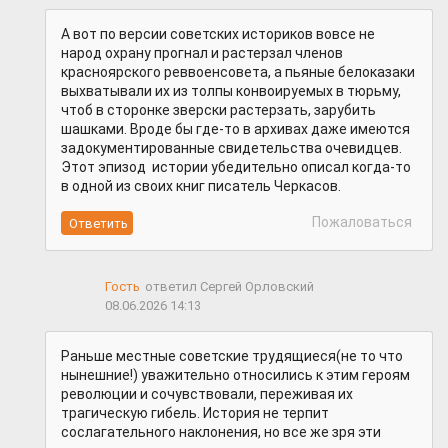
А вот по версии советских историков вовсе не
народ охрану прогнал и растерзал членов
красноярского реввоенсовета, а пьяные белоказаки
выхватывали их из толпы конвоируемых в тюрьму,
чтоб в сторонке зверски растерзать, зарубить
шашками. Вроде бы где-то в архивах даже имеются
задокументированные свидетельства очевидцев.
Этот эпизод истории убедительно описал когда-то
в одной из своих книг писатель Черкасов.
Пожаловаться
Гость
ответил Сергей Орловский
08.06.2026 14:13
Раньше местные советские трудящиеся(не то что
нынешние!) уважительно относились к этим героям
революции и сочувствовали, переживая их
трагическую гибель. История не терпит
сослагательного наклонения, но все же зря эти