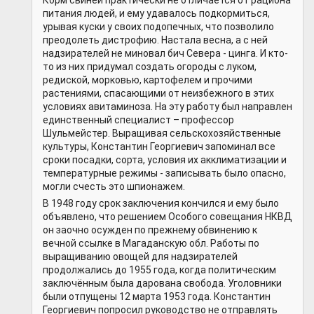
Корм свиней практически не отличается от рациона
питания людей, и ему удавалось подкормиться,
урывая куски у своих подопечных, что позволило
преодолеть дистрофию. Настала весна, а с ней
надзирателей не миновал бич Севера - цинга. И кто-
то из них придумал создать огороды с луком,
редиской, морковью, картофелем и прочими
растениями, спасающими от неизбежного в этих
условиях авитаминоза. На эту работу был направлен
единственный специалист – профессор
Шульмейстер. Выращивая сельскохозяйственные
культуры, Константин Георгиевич запоминал все
сроки посадки, сорта, условия их акклиматизации и
температурные режимы - записывать было опасно,
могли счесть это шпионажем.
В 1948 году срок заключения кончился и ему было
объявлено, что решением Особого совещания НКВД
он заочно осужден по прежнему обвинению к
вечной ссылке в Магаданскую обл. Работы по
выращиванию овощей для надзирателей
продолжались до 1955 года, когда политическим
заключённым была дарована свобода. Уголовники
были отпущены 12 марта 1953 года. Константин
Георгиевич попросил руководство не отправлять