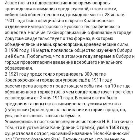
Известно, что в дореволюционное время вопросы
краеведения занимали в среде русской, в частности,
сибирской общественности, громадное место. 28 января
1901 года было официально открыто Красноярское
отделение императорского Русского географического
общества. Наличие такой организации с филиалом в городе
Иркутске свидетельствует о тех формах, в которых
объединялись и наши, красноярские, краеведческие силы.
В 1908 году, 19 марта, появилось общество изучения Сибири
и её быта. Любопытно, что в этом же году впервые в Сибири и
городе провозгласили введение всеобщего начального
образования.
В 1921 году предстояло праздновать 300-летие
Красноярская, и городская управа ещё в 1911 году
рассмотрела вопрос о предстоящем событии - за 10 лет до
обозначенного торжества, о чём свидетельствует протокол
её заседания от 3 мая 1911 года. В связи с этим была
предпринята попытка активизировать усилия местных
(губернских) краеведов на написание истории города, но,
увы, всё осталось только на бумаге.
Упоминались в протоколе сведения историка Н. В. Латкина о
том, что в устье реки Качи (район Стрелки) уже в 1608 году
существовал острог, носивший название "Ново-Качинский"
или "Острог Красного Яра". Латкин считал, что именно он