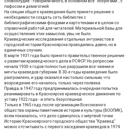
словоблудие - говорили много, в основном всё "лозунгами", с
пафосом и демагогией.
На секции общего краеведения было принято решение о
необходимости создать сеть библиотек с
библиографическими фондами и картотеками и в целом со
справочной работой для читателей. Материальной базы для
осуществления этих замыслов, увы, не было.
Краеведческие исследования отдельных энтузиастов в
городской истории Красноярска проводились давно, но в
единичных случаях.
В марте 1931 года было принято правительственное решение
о развитии краеведческого дела в РСФСР. Но репрессии
начала 1930-х годов полностью разрушили все чаяния и
мечты краеведов губернии. В 30-е годы краеведение было
разгромлено, и удар оказался настолько сильным, что
возрождение его началось только через полвека.
Правда, в 1947 году предпринималась очередная попытка
реанимировать в Красноярске краеведческое движение по
уставу 1922 года - и опять безуспешная.
Только в 1965 году, после организации Всесоюзного
общества охраны памятников истории и культуры (ВООПИК),
всем показалось, что дело сдвинулось с мёртвой точки.
Историю Красноярского городского общества "Краевед"
можно отсчитывать с первого заседания краеведов в 1974