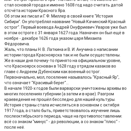
стал основой города и именно 1608 год надо считать датой
отсчёта истории Красного Яра.
Об этом же писал и Г. Ф. Миллер в своей книге "История
Сибири". Он употреблял название "Новый Качинский Красный
острог". Первый воевода Андрей Онуфриевич Уваров уже был
в этом остроге с 31 января 1627 года. Назначен он был ещё в
ноябре - декабре 1626 года указом царя Михаила
Фёдоровича.
Жаль, что планы Н. В. Латкина и В. И. Анучина о написании
истории города Красноярска так и не были осуществлены.
Же в наши дня почему-то принято на официальном уровне,
что Красноярск основан в 1628 году отрядом казаков во
главе с Андреем Дубенским как военный острог.
Первоначально, мол, поселение называлось "Красный Яр",
что означает "Красивый берег"...
В начале 1920-х годов были варварски уничтожены архивы во
многих поселениях губернии (а затем и в крае). Разгром
краеведения не прошёл бесследно для нашей культуры.
История страны стала исчисляться в основном с октября
1917 года, а стало быть, приветствовалось изучение лишь
послеоктябрьского периода, чаще на противопоставлении:
всё со знаком "минус" - до революции, а со знаком "плюс" -
после неё.