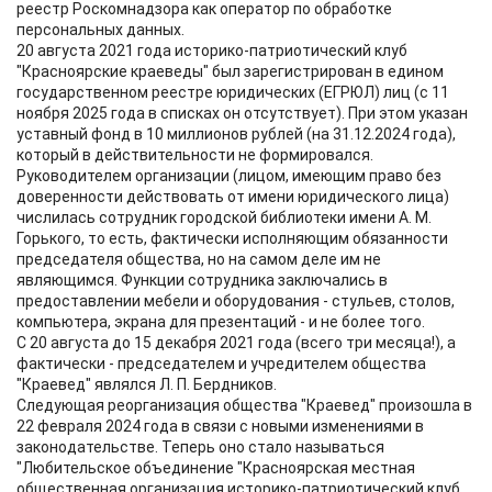
реестр Роскомнадзора как оператор по обработке
персональных данных.
20 августа 2021 года историко-патриотический клуб
"Красноярские краеведы" был зарегистрирован в едином
государственном реестре юридических (ЕГРЮЛ) лиц (с 11
ноября 2025 года в списках он отсутствует). При этом указан
уставный фонд в 10 миллионов рублей (на 31.12.2024 года),
который в действительности не формировался.
Руководителем организации (лицом, имеющим право без
доверенности действовать от имени юридического лица)
числилась сотрудник городской библиотеки имени А. М.
Горького, то есть, фактически исполняющим обязанности
председателя общества, но на самом деле им не
являющимся. Функции сотрудника заключались в
предоставлении мебели и оборудования - стульев, столов,
компьютера, экрана для презентаций - и не более того.
С 20 августа до 15 декабря 2021 года (всего три месяца!), а
фактически - председателем и учредителем общества
"Краевед" являлся Л. П. Бердников.
Следующая реорганизация общества "Краевед" произошла в
22 февраля 2024 года в связи с новыми изменениями в
законодательстве. Теперь оно стало называться
"Любительское объединение "Красноярская местная
общественная организация историко-патриотический клуб