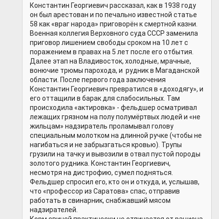
Константин Георгиевич рассказал, как в 1938 году
он был арестован и по печально известной статье
58 как «враг народа» приговорён к смертной казни.
Военная коллегия Верховного суда СССР заменила
приговор лишением свободы сроком на 10 лет с
поражением в правах на 5 лет после его отбытия.
Далее этап на Владивосток, холодные, мрачные,
вонючие трюмы парохода, и рудник в Магаданской
области. После первого года заключения
Константин Георгиевич превратился в «доходягу», и
его оттащили в барак для слабосильных. Там
происходила «актировка» - фельдшер осматривал
лежащих грязном на полу полумёртвых людей и «не
жильцам» надзиратель проламывал голову
специальным молотком на длинной ручке (чтобы не
нагибаться и не забрызгаться кровью). Трупы
грузили на тачку и вывозили в отвал пустой породы
золотого рудника. Константин Георгиевич,
несмотря на дистрофию, сумел подняться.
Фельдшер спросил его, кто он и откуда, и, услышав,
что «профессор из Саратова» спас, отправив
работать в свинарник, снабжавший мясом
надзирателей.