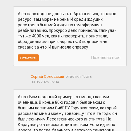
А еа пароходе не доплыть в Архангельск, топливо
ресурс там море- не река. И среди ждущих
расстрела был мой дядя, потом оформлял
реабилитацию, прокурор дело принесла, глянула-
тут же 4000 чел, как их проверить, полистала,
обрадовалась- приговор есть, 3 подписи а не
сказано за что. И выписала справку
Пожаловаться
Сергей Орловский
ответил Гость
08.06.2026 16:04
А вот Вам недавний пример - от меня, глазами
очевидца. В конце 80-х годов я был знаком с
бывшим лесничим СибГТУ Горчаковским, который
рассказал мне и моему товарищу, что в те годы он
был лесничим Лесотехнического института. На
Караульную в лесхоз ходил пешком. Если идти по
дороге, то после Удачного и детского санатория