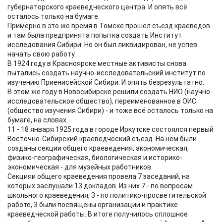
губернаторского краеведческого центра. И опять всё
осталось только на бумаге.
Примерно в это же время в Томске прошёл съезд краеведов
и там была предпринята попытка создать Институт
исследования Сибири. Но он был ликвидирован, не успев
начать свою работу.
В 1924 году в Красноярске местные активисты снова
пытались создать научно-исследовательский институт по
изучению Приенисейской Сибири. И опять безрезультатно.
В этом же году в Новосибирске решили создать НИО (научно-
исследовательское общество), переименованное в ОИС
(общество изучения Сибири) - и тоже всё осталось только на
бумаге, на словах.
11 - 18 января 1925 года в городе Иркутске состоялся первый
Восточно-Сибирский краеведческий съезд. На нём были
созданы секции общего краеведения, экономическая,
физико-географическая, биологическая и историко-
экономическая - для музейных работников.
Секцияи общего краеведения провела 7 заседаний, на
которых заслушали 13 докладов. Из них 7 - по вопросам
школьного краеведения, 3 - по политико-просветительской
работе, 3 были посвящены организации и практике
краеведческой работы. В итоге получилось сплошное