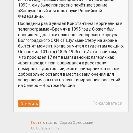
1993 г. ему было присвоено почётное звание
«Заслуженный деятель науки Российской
Федерации».
Последний раз я увидел Константина Георгиевича в
телепрограмме «Время» в 1995 году. Сюжет был
посвящён долгожителю профессорского корпуса
Волгоградского СХИ К.Г. Шульмейстеру, на экране
был снят момент, когда он читал студентам лекцию.
Он прожил 101 год (1895-1996 гг.). И это - при том,
что просидел 17 лет в магаданских лагерях как
«враг народа», приговаривался к расстрелу,
помирал от дистрофии, жил в свинарнике, а потом
добровольно остался в местах заключения для
завершения опытов по культивированию растений
на Северо – Востоке России.
Пожаловаться
Гость
ответил Сергей Орловский
08.06.2026 11:12