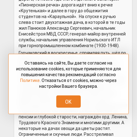
«Пионерская речка» дорога идёт вниз к речке
«Крутенькая» и далее в гору до общежития
студентов на «Караульной». На спуске к ручью
слева стоит двухэтажная дача, в которой в те годы
жил Панюков Александр Сергеевич, начальник
Енисейстроя МВД СССР, генерал-майор внутренней
службы, начальник управления Норильского ИТЛ
при горнопромышленном комбинате (1930-1948).
Горчаковский в воскресенье, спрямляя путь, шёл по
гребню горы метров за 200 от дачи и услышал
Оставаясь на сайте, Вы даете согласие на
выстрелы. Спрятавшись, поглядел из-за кустов и
использование cookies, которые применяются для
увидел Панюкова, который расстреливал
повышения качества рекомендаций согласно
нескольких человек. Несколько других выходных он
Политике
. Отказаться от cookies, можно через
также слышал выстрелы и, возвращаясь, встречал
настройки Вашего браузера.
свежие квадраты раскопанной земли. Места
захоронений он нам показал. Их и сейчас можно
увидеть справа от дороги на спуске к ручью.
OK
Расстрелы А. С. Панюков выполнял по выходным для
отдыха на даче. Он спокойно дожил в Москве до
пенсии и глубокой старости, награждён орд. Ленина,
Трудового Красного Знамени и многими другими. А
некоторые на дачах овощи да цветы растят.
Ограниченные и скучные люди. Расстреливал