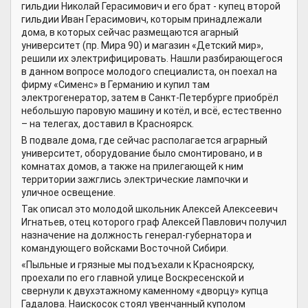
гильдии Николай Герасимович и его брат - купец второй
гильдии Иван Герасимович, которым принадлежали
дома, в которых сейчас размещаются агарный
университет (пр. Мира 90) и магазин «Детский мир»,
решили их электрифицировать. Нашли разбирающегося
в данном вопросе молодого специалиста, он поехал на
фирму «Сименс» в Германию и купил там
электрогенератор, затем в Санкт-Петербурге приобрёл
небольшую паровую машину и котёл, и всё, естественно
– на телегах, доставил в Красноярск.
В подвале дома, где сейчас располагается аграрный
университет, оборудование было смонтировано, и в
комнатах домов, а также на прилегающей к ним
территории зажглись электрические лампочки и
уличное освещение.
Так описал это молодой школьник Алексей Алексеевич
Игнатьев, отец которого граф Алексей Павлович получил
назначение на должность генерал-губернатора и
командующего войсками Восточной Сибири.
«Пыльные и грязные мы подъехали к Красноярску,
проехали по его главной улице Воскресенской и
свернули к двухэтажному каменному «дворцу» купца
Гадалова. Наискосок стоял увенчанный куполом