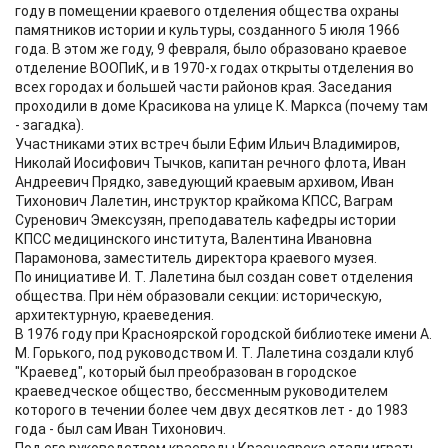
году в помещении краевого отделения общества охраны
памятников истории и культуры, созданного 5 июля 1966
года. В этом же году, 9 февраля, было образовано краевое
отделение ВООПиК, и в 1970-х годах открыты отделения во
всех городах и большей части районов края. Заседания
проходили в доме Красикова на улице К. Маркса (почему там
- загадка).
Участниками этих встреч были Ефим Ильич Владимиров,
Николай Иосифович Тычков, капитан речного флота, Иван
Андреевич Прядко, заведующий краевым архивом, Иван
Тихонович Лалетин, инструктор крайкома КПСС, Ваграм
Суренович Эмексузян, преподаватель кафедры истории
КПСС медицинского института, Валентина Ивановна
Парамонова, заместитель директора краевого музея.
По инициативе И. Т. Лалетина был создан совет отделения
общества. При нём образовали секции: историческую,
архитектурную, краеведения.
В 1976 году при Красноярской городской библиотеке имени А.
М. Горького, под руководством И. Т. Лалетина создали клуб
"Краевед", который был преобразован в городское
краеведческое общество, бессменным руководителем
которого в течении более чем двух десятков лет - до 1983
года - был сам Иван Тихонович.