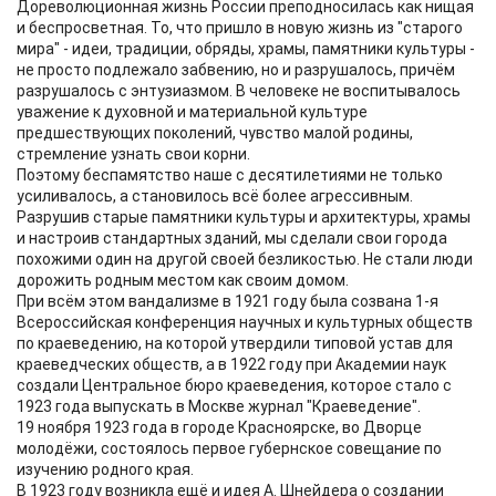
Дореволюционная жизнь России преподносилась как нищая
и беспросветная. То, что пришло в новую жизнь из "старого
мира" - идеи, традиции, обряды, храмы, памятники культуры -
не просто подлежало забвению, но и разрушалось, причём
разрушалось с энтузиазмом. В человеке не воспитывалось
уважение к духовной и материальной культуре
предшествующих поколений, чувство малой родины,
стремление узнать свои корни.
Поэтому беспамятство наше с десятилетиями не только
усиливалось, а становилось всё более агрессивным.
Разрушив старые памятники культуры и архитектуры, храмы
и настроив стандартных зданий, мы сделали свои города
похожими один на другой своей безликостью. Не стали люди
дорожить родным местом как своим домом.
При всём этом вандализме в 1921 году была созвана 1-я
Всероссийская конференция научных и культурных обществ
по краеведению, на которой утвердили типовой устав для
краеведческих обществ, а в 1922 году при Академии наук
создали Центральное бюро краеведения, которое стало с
1923 года выпускать в Москве журнал "Краеведение".
19 ноября 1923 года в городе Красноярске, во Дворце
молодёжи, состоялось первое губернское совещание по
изучению родного края.
В 1923 году возникла ещё и идея А. Шнейдера о создании