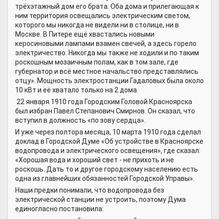
трёхэтажный дом его брата. Оба дома и прилегающая к
ним территория освещались электрическим светом,
которого мы никогда не видели ни в столице, ни в
Москве. В Питере ещё хвастались новыми
керосиновыми лампами взамен свечей, а здесь горело
электричество. Никогда мы также не ходили и по таким
роскошным мозаичным полам, как в том зале, где
губернатор и всё местное начальство представлялись
отцу». Мощность электростанции Гадаловых была около
10 кВт и её хватало только на 2 дома.
22 января 1910 года Городским Головой Красноярска
был избран Павел Степанович Смирнов. Он сказал, что
вступил в должность «по зову сердца».
И уже через полтора месяца, 10 марта 1910 года сделал
доклад в Городской Думе «Об устройстве в Красноярске
водопровода и электрического освещения», где сказал:
«Хорошая вода и хороший свет - не прихоть и не
роскошь. Дать то и другое городскому населению есть
одна из главнейших обязанностей Городской Управы».
Наши предки понимали, что водопровода без
электрической станции не устроить, поэтому Дума
единогласно постановила: