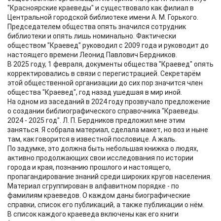
"Красноярские краеведы" и существовало как филиал в
Центральной городской библиотеке имени А. М. Горького.
Председателем общества опять значился сотрудник
библиотеки и опять лишь номинально. Фактически
обществом "Краевед" руководил с 2009 года и руководит до
настоящего времени Леонид Павлович Бердников.
В 2025 году, 1 февраля, документы общества "Краевед" опять
корректировались в связи с перегистрацией. Секретарём
этой общественной организации до сих пор значится член
общества "Краевед", год назад ушедшая в мир иной.
На одном из заседаний в 2024 году прозвучало предложение
о создании библиографического справочника "Краеведы.
2024 - 2025 год". Л. П. Бердников предложил мне этим
заняться. Я собрала материал, сделала макет, но воз и ныне
там, как говорится в известной пословице. А жаль.
По задумке, это должна быть небольшая книжка о людях,
активно продолжающих свои исследования по истории
города и края, познанию прошлого и настоящего,
пропагандирование знаний среди широких кругов населения.
Материал сгруппирован в алфавитном порядке - по
фамилиям краеведов. О каждом даны биографические
справки, список его публикаций, а также публикации о нём.
В список каждого краеведа включены как его книги