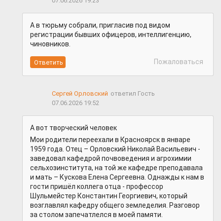
07.06.2026 19:23
А в тюрьму собрали, пригласив под видом
регистрации бывших офицеров, интеллигенцию,
чиновников.
Пожаловаться
Сергей Орловский
ответил Гость
07.06.2026 19:52
А вот творческий человек
Мои родители переехали в Красноярск в январе
1959 года. Отец – Орловский Николай Васильевич -
заведовал кафедрой почвоведения и агрохимии
сельхозинститута, на той же кафедре преподавала
и мать – Кускова Елена Сергеевна. Однажды к нам в
гости пришёл коллега отца - профессор
Шульмейстер Константин Георгиевич, который
возглавлял кафедру общего земледелия. Разговор
за столом запечатлелся в моей памяти.