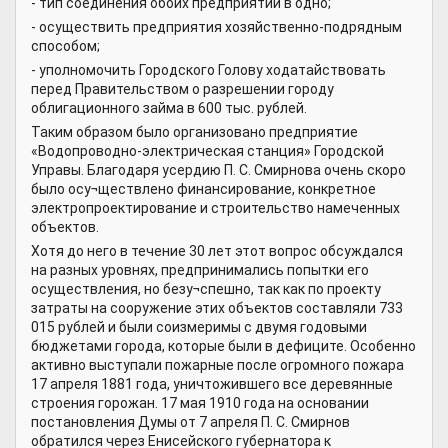
- тип соединения обоих предприятий в одно;
- осуществить предприятия хозяйственно-подрядным
способом;
- уполномочить Городского Голову ходатайствовать
перед Правительством о разрешении городу
облигационного займа в 600 тыс. рублей.
Таким образом было организовано предприятие
«Водопроводно-электрическая станция» Городской
Управы. Благодаря усердию П. С. Смирнова очень скоро
было осу¬ществлено финансирование, конкретное
электропроектирование и строительство намеченных
объектов.
Хотя до него в течение 30 лет этот вопрос обсуждался
на разных уровнях, предпринимались попытки его
осуществления, но безу¬спешно, так как по проекту
затраты на сооружение этих объектов составляли 733
015 рублей и были соизмеримы с двумя годовыми
бюджетами города, которые были в дефиците. Особенно
активно выступали пожарные после огромного пожара
17 апреля 1881 года, уничтожившего все деревянные
строения горожан. 17 мая 1910 года на основании
постановления Думы от 7 апреля П. С. Смирнов
обратился через Енисейского губернатора к