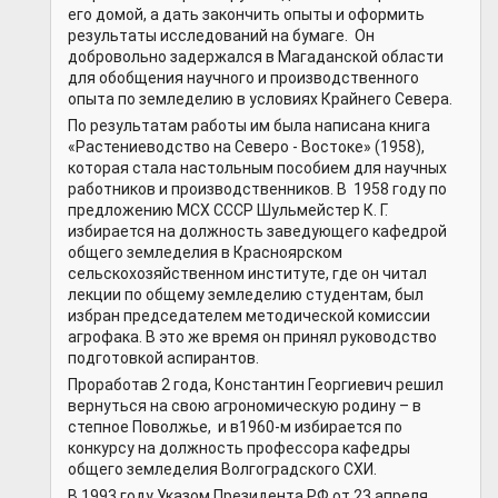
его домой, а дать закончить опыты и оформить
результаты исследований на бумаге. Он
добровольно задержался в Магаданской области
для обобщения научного и производственного
опыта по земледелию в условиях Крайнего Севера.
По результатам работы им была написана книга
«Растениеводство на Северо - Востоке» (1958),
которая стала настольным пособием для научных
работников и производственников. В 1958 году по
предложению МСХ СССР Шульмейстер К. Г.
избирается на должность заведующего кафедрой
общего земледелия в Красноярском
сельскохозяйственном институте, где он читал
лекции по общему земледелию студентам, был
избран председателем методической комиссии
агрофака. В это же время он принял руководство
подготовкой аспирантов.
Проработав 2 года, Константин Георгиевич решил
вернуться на свою агрономическую родину – в
степное Поволжье, и в1960-м избирается по
конкурсу на должность профессора кафедры
общего земледелия Волгоградского СХИ.
В 1993 году Указом Президента РФ от 23 апреля