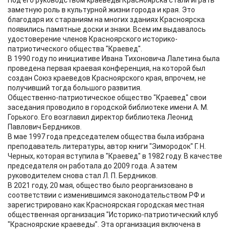
Под его руководством краеведы Красноярска стали играть
заметную роль в культурной жизни города и края. Это
благодаря их стараниям на многих зданиях Красноярска
появились памятные доски и знаки. Всем им выдавалось
удостоверение членов Красноярского историко-
патриотического общества "Краевед".
В 1990 году по инициативе Ивана Тихоновича Лалетина была
проведена первая краевая конференция, на которой был
создан Союз краеведов Красноярского края, впрочем, не
получивший тогда большого развития.
Общественно-патриотическое общество "Краевед" свои
заседания проводило в городской библиотеке имени А. М.
Горького. Его возглавил директор библиотека Леонид
Павлович Бердников.
В мае 1997 года председателем общества была избрана
преподаватель литературы, автор книги "Зимородок" Г. Н.
Черных, которая вступила в "Краевед" в 1982 году. В качестве
председателя он работала до 2009 года. А затем
руководителем снова стал Л. П. Бердников.
В 2021 году, 20 мая, общество было реорганизовано в
соответствии с изменившимся законодательством РФ и
зарегистрировано как Красноярская городская местная
общественная организация "Историко-патриотический клуб
"Красноярские краеведы". Эта организация включена в