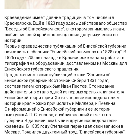
Краеведение имеет давние традиции, в том числе и в
Красноярске. Ещё в 1823 году здесь действовало общество
"Беседы об Енисейском крае", в котором занимались люди,
любившие свой край и посвящавшие досуг изучению его
истории.
Первые краеведческие публикации об Енисейской губернии
появились в сборнике "Енисейский альманах на 1828 год". В
1826 году - 200 лет назад - в Красноярске начала работать
типография на оборудовании, доставленном из Москвы для
Енисейского губернского правления.
Продолжением таких публикаций стали "Записки об
Енисейской губернии Восточной Сибири 1831 года",
составителем которых был Иван Пестов. Это издание
действительно стало одной из первых зрелых книг жителя
Енисейской территории. Хотя к первым исследователям
истории края можно причислить и Миллера, и Гмелина.
С информацией о Енисейской губернии и её истории
выступил А. П. Степанов, опубликовавший отчёты по
губернии. В дальнейшем были и другие исследователи-
краеведы. В 1835 году Степанов переиздал свои записки в
Москве. Появился двухтомный труд "Енисейская губерния".