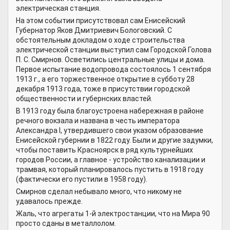
электрическая станция.
На этом событии присутствовал сам Енисейский
Губернатор Яков Дмитриевич Бологовский. С
обстоятельным докладом о ходе строительства
электрической станции выступил сам Городской Голова
П. С. Смирнов. Осветились центральные улицы и дома.
Первое испытание водопровода состоялось 1 сентября
1913 г., а его торжественное открытие в субботу 28
декабря 1913 года, тоже в присутствии городской
общественности и губернских властей.
В 1913 году была благоустроена набережная в районе
речного вокзала и названа в честь императора
Александра I, утвердившего свои указом образование
Енисейской губернии в 1822 году. Были и другие задумки,
чтобы поставить Красноярск в ряд культурнейших
городов России, а главное - устройство канализации и
трамвая, который планировалось пустить в 1918 году
(фактически его пустили в 1958 году).
Смирнов сделал небывало много, что никому не
удавалось прежде.
Жаль, что агрегаты 1-й электростанции, что на Мира 90
просто сданы в металлолом.