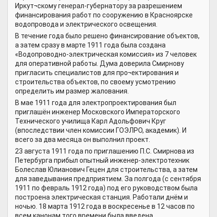
Иркут¬скому генерал-губернатору за разрешением
финансирования работ по сооружению в Красноярске
водопровода и электрического освещения.
В течение года было решено финансирование объектов,
а затем сразу в марте 1911 года была создана
«Водопроводно-электрическая комиссия» из 7 человек
для оперативной работы. Дума доверила Смирнову
пригласить специалистов для про¬ектирования и
строительства объектов, по своему усмотрению
определить им размер жалования.
В мае 1911 года для электропроектирования был
приглашён инженер Московского Императорского
Технического училища Карл Адольфович Круг
(впоследствии член комиссии ГОЭЛРО, академик). И
всего за два месяца он выполнил проект.
23 августа 1911 года по приглашению П.С. Смирнова из
Петербурга прибыл опытный инженер-электротехник
Болеслав Юлианович Гецен для строительства, а затем
для заведывания предприятием. За полгода (с сентября
1911 по февраль 1912 года) под его руководством была
построена электрическая станция. Работали днём и
ночью. 18 марта 1912 года в воскресенье в 12 часов по
всем канонам того времени была введена