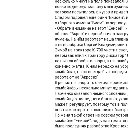
несколько минут на поле показался 
ловко подвернул машину к выгружным
потоком посыпалось в кузов и прицеп
Следом подошёл ещё один "Енисей", и
отборного ячменя "Биом" на зерносуш
- Обрати внимание на этот "Енисей", -
обошёл "Акрос" и первый начал разгр
ячмень. На нём работает наша главна
птицефабрике Сергей Владимирович уж
Зимой на тракторе К-700 чистит снег
летом зацепил к трактору дискатор "
лет, и так обработал пары, что залю
конечно, жатва. К нам нередко на у
комбайнах, но он всегда был впереди
работают на "Акросах".
Я решил поговорит с самим героем ж
комбайнёры несколько минут ждали ма
Парченко оказался немногословным. Д
комбайн до последнего болтика, ухаж
мажет, регулирует, поэтому тот в пол
опыт и мастерство позволяют быстро 
Но меня такой ответ не совсем устра
комбайне "Енисей", ведь на этом сте
была последняя разработка Краснояр