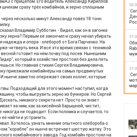
КамАЗ с прицепом. Его водитель Александр Кириллов
02.0
 шнекам сразу трёх комбайнов, и зерно сплошным
Се
.
Ден
 через несколько минут Александр повёз 18 тонн
Рос
илку.
 сказал Владимир Субботин. - Видел, как он в загонке
узку зерна? Первым её закончил и сразу начал убирать
31.0
я надежда и опора - хлебороб от Бога Парченко. На
Обз
е четверть века. И всё это время связан с техникой.
Rab
, весной готовит на нём почву под посев. Нынешним
му
Лидер", который в хозяйстве простоял без дела пять
буешься. Но главная стихия Сергея Владимировича,
31.0
борку приезжали комбайнёры на самых продвинутых
Се
. И нынче заметно опережает своих коллег, которые
мот
мар
атвы. Подходящий для этого момент наступил, когда
шину, чтобы выгрузить зерно из бункеров. Но Сергей
ескать, никакого секрета нет. Просто он знает
ивает за ним, как за кисейной барышней, чистит,
е никогда не подводит. Если поломка и случается, то
её найти и устранить.
ивал. Хотелось узнать мнение опытного хлебороба о
пном "корабле" он нынче встречает шестую жатву. Это
ского комбайнового завода. Год комбайн простоял на