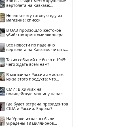
Как выглядит место крушение
вертолета на Кавказе:
смотреть
Не ешьте эту готовую еду из
магазина: список
В ОАЭ произошло жестокое
убийство криптомиллионера
Все новости по падению
вертолета на Кавказе: читать
здесь
Таких событий не было с 1945:
чего ждать всем нам?
В магазинах России ажиотаж
из-за этого продукта: что
купить?
СМИ: В Химках на
полицейскую машину напали
и подожгли.
Где будет встреча президентов
США и России: Европа?
На Урале из казны были
украдены 18 миллионов