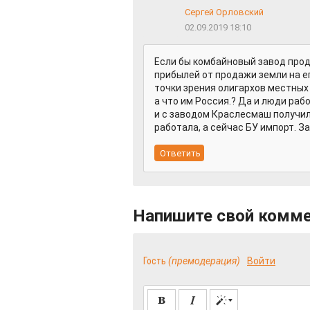
Сергей Орловский
02.09.2019 18:10
Если бы комбайновый завод прод
прибылей от продажи земли на ег
точки зрения олигархов местных 
а что им Россия.? Да и люди рабо
и с заводом Краслесмаш получил
работала, а сейчас БУ импорт. За
Напишите свой комм
Гость
(премодерация)
Войти