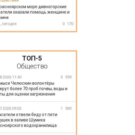
сшествия
расноярском море дивногорские
атели оказали помощь женщине и
чине
, сегодня
0
170
ТОП-5
Общество
8.2026 11:40
0
599
 мысе Челюскин волонтёры
ерут более 70 проб почвы, воды и
ты для оценки загрязнения
7.2026 09:02
1
589
сатели отвели беду от пяти
ушек в заливе Шумиха
сноярского водохранилища