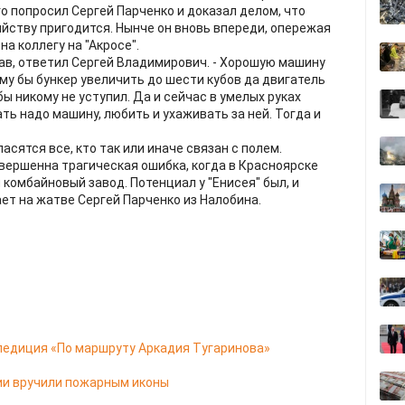
о попросил Сергей Парченко и доказал делом, что
яйству пригодится. Нынче он вновь впереди, опережая
а коллегу на "Акросе".
умав, ответил Сергей Владимирович. - Хорошую машину
му бы бункер увеличить до шести кубов да двигатель
бы никому не уступил. Да и сейчас в умелых руках
ать надо машину, любить и ухаживать за ней. Тогда и
асятся все, кто так или иначе связан с полем.
вершенна трагическая ошибка, когда в Красноярске
комбайновый завод. Потенциал у "Енисея" был, и
ет на жатве Сергей Парченко из Налобина.
педиция «По маршруту Аркадия Тугаринова»
ии вручили пожарным иконы