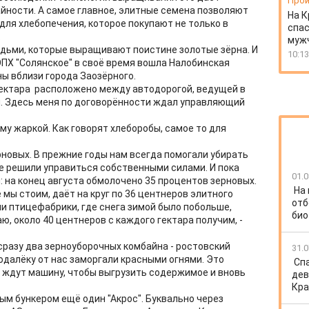
Прои
ности. А самое главное, элитные семена позволяют
На К
для хлебопечения, которое покупают не только в
спас
.
муж
дьми, которые выращивают поистине золотые зёрна. И
10:13
ОПХ "Солянское" в своё время вошла Налобинская
ы вблизи города Заозёрного.
гектара расположено между автодорогой, ведущей в
и. Здесь меня по договорённости ждал управляющий
му жаркой. Как говорят хлеборобы, самое то для
ерновых. В прежние годы нам всегда помогали убирать
е решили управиться собственными силами. И пока
01.0
: на конец августа обмолочено 35 процентов зерновых.
На
 мы стоим, даёт на круг по 36 центнеров элитного
отб
рии птицефабрики, где снега зимой было побольше,
био
, около 40 центнеров с каждого гектара получим, -
сразу два зерноуборочных комбайна - ростовский
31.0
подалёку от нас заморгали красными огнями. Это
Спа
ни ждут машину, чтобы выгрузить содержимое и вновь
дев
Кра
ым бункером ещё один "Акрос". Буквально через