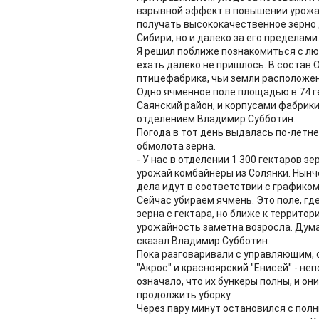
взрывной эффект в повышении урожай
получать высококачественное зерно 
Сибири, но и далеко за его пределами
Я решил поближе познакомиться с лю
ехать далеко не пришлось. В состав 
птицефабрика, чьи земли расположен
Одно ячменное поле площадью в 74 
Саянский район, и корпусами фабрик
отделением Владимир Субботин.
Погода в тот день выдалась по-летне
обмолота зерна.
- У нас в отделении 1 300 гектаров з
урожай комбайнёры из Солянки. Нынч
дела идут в соответствии с графиком
Сейчас убираем ячмень. Это поле, где
зерна с гектара, но ближе к террито
урожайность заметна возросла. Думаю
сказал Владимир Субботин.
Пока разговаривали с управляющим, 
"Акрос" и красноярский "Енисей" - не
означало, что их бункеры полны, и о
продолжить уборку.
Через пару минут остановился с полн