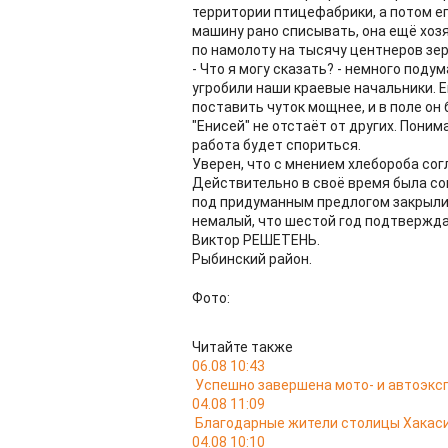
территории птицефабрики, а потом ег
машину рано списывать, она ещё хоз
по намолоту на тысячу центнеров зерн
- Что я могу сказать? - немного под
угробили наши краевые начальники. Е
поставить чуток мощнее, и в поле он 
"Енисей" не отстаёт от других. Поним
работа будет спориться.
Уверен, что с мнением хлебороба согл
Действительно в своё время была со
под придуманным предлогом закрыли 
немалый, что шестой год подтвержда
Виктор РЕШЕТЕНЬ.
Рыбинский район.
Фото:
Читайте также
06.08 10:43
Успешно завершена мото- и автоэкс
04.08 11:09
Благодарные жители столицы Хакас
04.08 10:10