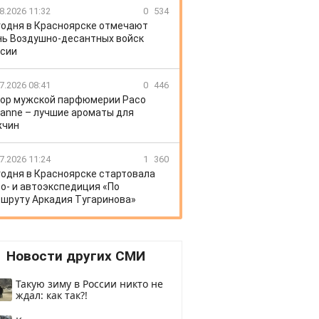
8.2026 11:32
0
534
годня в Красноярске отмечают
ь Воздушно-десантных войск
сии
7.2026 08:41
0
446
ор мужской парфюмерии Paco
anne – лучшие ароматы для
жчин
7.2026 11:24
1
360
годня в Красноярске стартовала
о- и автоэкспедиция «По
шруту Аркадия Тугаринова»
Новости других СМИ
Такую зиму в России никто не
ждал: как так?!