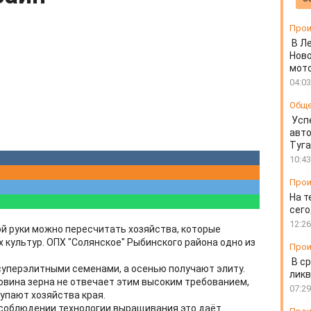
Прои
В Л
Ново
мот
04:03
Общ
Усп
авто
Туг
10:43
Прои
На т
сего
12:26
ой руки можно пересчитать хозяйства, которые
 культур. ОПХ "Солянское" Рыбинского района одно из
Прои
В ср
суперэлитными семенами, а осенью получают элиту.
ликв
овина зерна не отвечает этим высоким требованием,
07:29
купают хозяйства края.
 соблюдении технологии выращивания это даёт