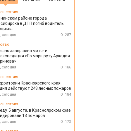
сшествия
енинском районе города
сибирска в ДТП погиб водитель
оцикла
, сегодня
0
287
ество
ешно завершена мото- и
экспедиция «По маршруту Аркадия
аринова»
, сегодня
0
186
сшествия
ерритории Красноярского края
дня действуют 248 лесных пожаров
, сегодня
0
184
сшествия
еду, 5 августа, в Красноярском крае
идировали 13 пожаров
, сегодня
0
173