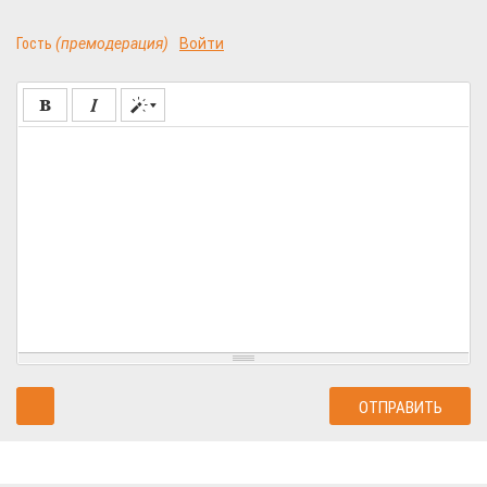
Гость
(премодерация)
Войти