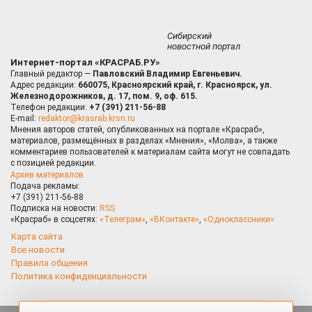
Сибирский
новостной портал
Интернет-портал «КРАСРАБ.РУ»
Главный редактор —
Павловский Владимир Евгеньевич.
Адрес редакции:
660075, Красноярский край, г. Красноярск, ул.
Железнодорожников, д. 17, пом. 9, оф. 615.
Телефон редакции:
+7 (391) 211-56-88
E-mail:
redaktor@krasrab.krsn.ru
Мнения авторов статей, опубликованных на портале «Красраб»,
материалов, размещённых в разделах «Мнения», «Молва», а также
комментариев пользователей к материалам сайта могут не совпадать
с позицией редакции.
Архив материалов
Подача рекламы:
+7 (391) 211-56-88
Подписка на новости:
RSS
«Красраб» в соцсетях:
«Телеграм»
,
«ВКонтакте»
,
«Одноклассники»
Карта сайта
Все новости
Правила общения
Политика конфиденциальности