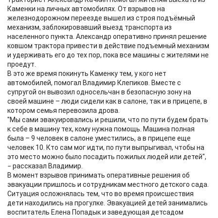
Каменки на личных автомобилях. От взрывов на
железнодорожном переезде вышел из строя подъёмный
механизм, заблокировавший выезд транспорта из
населенного пункта. Александр оперативно принял решение
ковшом трактора привести в действие подъемный механизм
и удерживать его до тех пор, пока все машины с жителями не
проедут.
В это же время покинуть Каменку тем, у кого нет
автомобилей, помогал Владимир Клепиков. Вместе с
супругой он вывозил односельчан в безопасную зону на
своей машине – люди сидели как в салоне, так и в прицепе, в
котором семья перевозила дрова.
"Мы сами эвакуировались и решили, что по пути будем брать
к себе в машину тех, кому нужна помощь. Машина полная
была – 9 человек в салоне уместились, а в прицепе еще
человек 10. Кто сам мог идти, по пути выпрыгивал, чтобы на
это место можно было посадить пожилых людей или детей",
− рассказал Владимир.
В момент взрывов принимать оперативные решения об
эвакуации пришлось и сотрудникам местного детского сада.
Ситуация осложнялась тем, что во время происшествия
дети находились на прогулке. Эвакуацией детей занимались
воспитатель Елена Попадык и заведующая детсадом