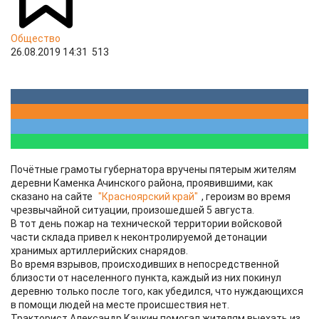
Общество
26.08.2019 14:31
513
Почётные грамоты губернатора вручены пятерым жителям
деревни Каменка Ачинского района, проявившими, как
сказано на сайте
"Красноярский край"
, героизм во время
чрезвычайной ситуации, произошедшей 5 августа.
В тот день пожар на технической территории войсковой
части склада привел к неконтролируемой детонации
хранимых артиллерийских снарядов.
Во время взрывов, происходивших в непосредственной
близости от населенного пункта, каждый из них покинул
деревню только после того, как убедился, что нуждающихся
в помощи людей на месте происшествия нет.
Тракторист Александр Качкин помогал жителям выехать из