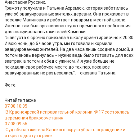
Анастасия Русских.
Грамоту получила и Татьяна Ахремюк, которая заботилась
уже об эвакуированных жителях деревни. Она проживает в
поселке Малиновка и работает поваром в местной школе.
Именно там был организован пункт временного пребывания
для эвакуированных жителей Каменки.
"5 августа я срочно приехала в школу ориентировочно к 20.30.
И всю ночь, до 6 часов утра, мы готовили и кормили
эвакуированных жителей. На два часа лишь сходила домой, а
потом вновь вернулась − нужно ведь было готовить для всех
завтрак, а потом и обед с ужином. И я уже больше не
покидали свое рабочее место до тех пор, пока все
эвакуированные не разъехались", − сказала Татьяна.
Фото:
Читайте также
07.08 10:35
В Красноярской исправительной колонии № 17 состоялась
церемония бракосочетания
07.08 09:56
Суд обязал жителя Канского округа убрать ограждение и
открыть доступ к реке