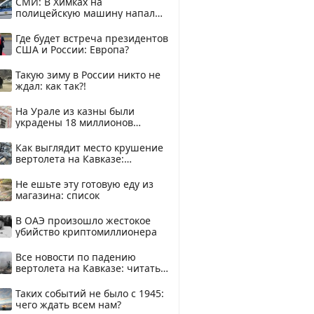
СМИ: В Химках на
полицейскую машину напали
и подожгли.
Где будет встреча президентов
США и России: Европа?
Такую зиму в России никто не
ждал: как так?!
На Урале из казны были
украдены 18 миллионов
рублей
Как выглядит место крушение
вертолета на Кавказе:
смотреть
Не ешьте эту готовую еду из
магазина: список
В ОАЭ произошло жестокое
убийство криптомиллионера
Все новости по падению
вертолета на Кавказе: читать
здесь
Таких событий не было с 1945:
чего ждать всем нам?