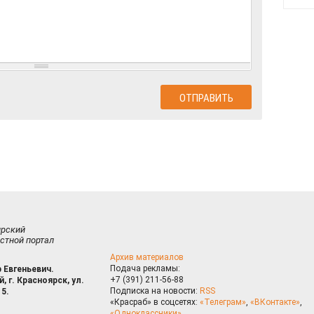
ирский
стной портал
Архив материалов
Подача рекламы:
 Евгеньевич.
+7 (391) 211-56-88
, г. Красноярск, ул.
Подписка на новости:
RSS
15.
«Красраб» в соцсетях:
«Телеграм»
,
«ВКонтакте»
,
«Одноклассники»