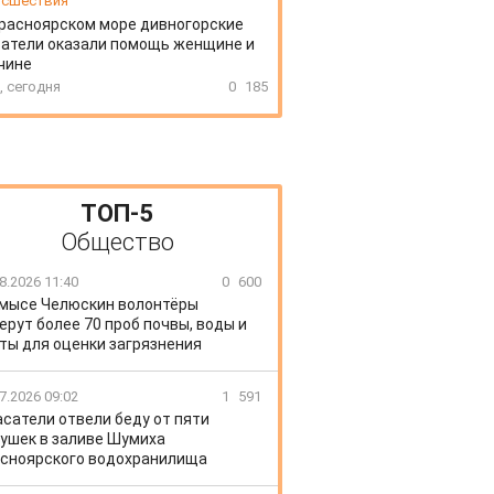
сшествия
расноярском море дивногорские
атели оказали помощь женщине и
чине
, сегодня
0
185
ТОП-5
Общество
8.2026 11:40
0
600
 мысе Челюскин волонтёры
ерут более 70 проб почвы, воды и
ты для оценки загрязнения
7.2026 09:02
1
591
сатели отвели беду от пяти
ушек в заливе Шумиха
сноярского водохранилища