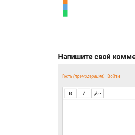
Напишите свой комм
Гость
(премодерация)
Войти