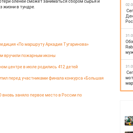
потери оленей сможет заниматься сбором сырья и
02.0
 жизни в тундре.
Се
Ден
Рос
31.0
Обз
педиция «По маршруту Аркадия Тугаринова»
Rab
му
ии вручили пожарным иконы
31.0
ом центре в июле родились 412 детей
Се
мот
упил перед участниками финала конкурса «Большая
мар
 вновь заняло первое место в России по