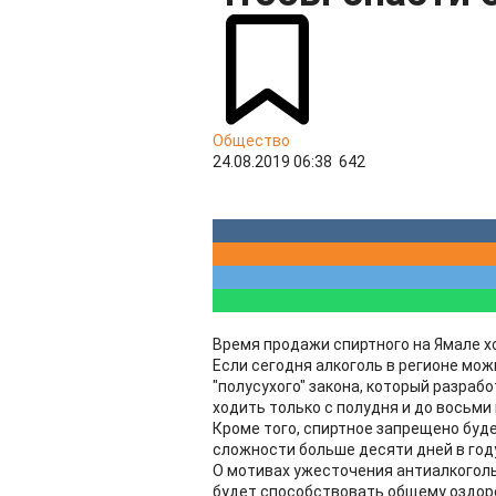
Общество
24.08.2019 06:38
642
Время продажи спиртного на Ямале х
Если сегодня алкоголь в регионе можн
"полусухого" закона, который разраб
ходить только с полудня и до восьми
Кроме того, спиртное запрещено буд
сложности больше десяти дней в году
О мотивах ужесточения антиалкоголь
будет способствовать общему оздор