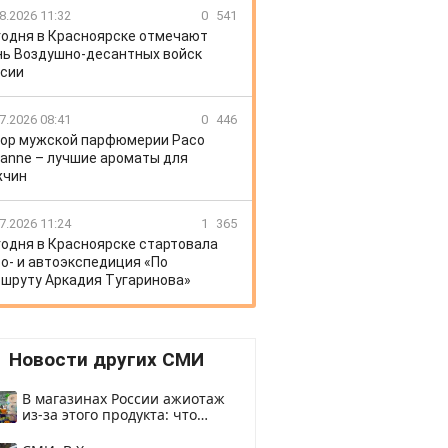
8.2026 11:32
0
541
годня в Красноярске отмечают
ь Воздушно-десантных войск
сии
7.2026 08:41
0
446
ор мужской парфюмерии Paco
anne – лучшие ароматы для
жчин
7.2026 11:24
1
365
годня в Красноярске стартовала
о- и автоэкспедиция «По
шруту Аркадия Тугаринова»
Новости других СМИ
В магазинах России ажиотаж
из-за этого продукта: что
купить?