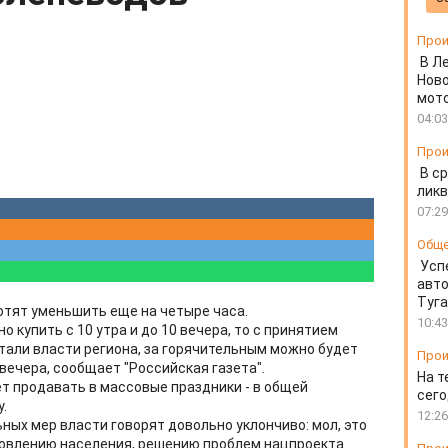
Прои
В Л
Ново
мот
04:03
Прои
В ср
ликв
07:29
Общ
Усп
авто
Туг
отят уменьшить еще на четыре часа.
10:43
о купить с 10 утра и до 10 вечера, то с принятием
отали власти региона, за горячительным можно будет
Прои
 вечера, сообщает "Российская газета".
На т
ет продавать в массовые праздники - в общей
сего
.
12:26
ных мер власти говорят довольно уклончиво: мол, это
овлению населения, решению проблем нацпроекта