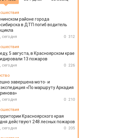
сшествия
енинском районе города
сибирска в ДТП погиб водитель
оцикла
, сегодня
0
312
сшествия
еду, 5 августа, в Красноярском крае
идировали 13 пожаров
, сегодня
0
226
ество
ешно завершена мото- и
экспедиция «По маршруту Аркадия
аринова»
, сегодня
0
210
сшествия
ерритории Красноярского края
дня действуют 248 лесных пожаров
, сегодня
0
205