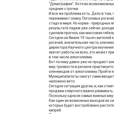
"Демография". Хотя во всевозможных 
средние строчки.
И все же проблема есть. Дело в том,
переживает ломку. Поголовье рогачей
стадо в мире. Но корма - природных 
результате падеж уже сейчас доходи
сделали прогноз, как массовая гибел
Сегодня на Ямале 19 тысяч жителей 
рогачей, значительная часть оленево
директора Научного центра изучения 
хватит работы на всех, это может пр
в том числе алкоголизма.
Вот почему давно уже не продают алк
мер трезвости в регионе практикует
оленеводов от алкоголизма. Пройти ег
Муниципалитеты смогут сами вводить
наложено вето
Сегодня ситуация другая, и, как от
продажи спиртного важно развивать
Поскольку одна из самых важных мер 
Как один из возможных выходов из с
которых будет востребовано растите
кипрей.