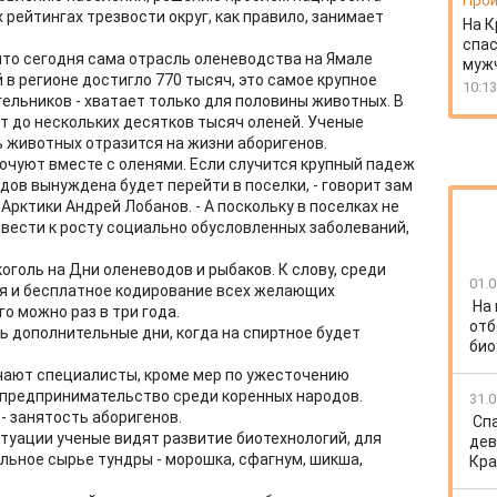
Прои
рейтингах трезвости округ, как правило, занимает
На К
спас
 что сегодня сама отрасль оленеводства на Ямале
муж
 в регионе достигло 770 тысяч, это самое крупное
10:13
ягельников - хватает только для половины животных. В
т до нескольких десятков тысяч оленей. Ученые
ь животных отразится на жизни аборигенов.
кочуют вместе с оленями. Если случится крупный падеж
дов вынуждена будет перейти в поселки, - говорит зам
Арктики Андрей Лобанов. - А поскольку в поселках не
ивести к росту социально обусловленных заболеваний,
оголь на Дни оленеводов и рыбаков. К слову, среди
01.0
ся и бесплатное кодирование всех желающих
На
о можно раз в три года.
отб
 дополнительные дни, когда на спиртное будет
био
мечают специалисты, кроме мер по ужесточению
 предпринимательство среди коренных народов.
31.0
- занятость аборигенов.
Спа
итуации ученые видят развитие биотехнологий, для
дев
льное сырье тундры - морошка, сфагнум, шикша,
Кра