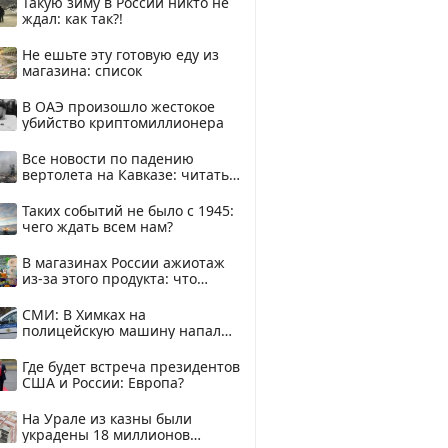
Такую зиму в России никто не
ждал: как так?!
Не ешьте эту готовую еду из
магазина: список
В ОАЭ произошло жестокое
убийство криптомиллионера
Все новости по падению
вертолета на Кавказе: читать
здесь
Таких событий не было с 1945:
чего ждать всем нам?
В магазинах России ажиотаж
из-за этого продукта: что
купить?
СМИ: В Химках на
полицейскую машину напали
и подожгли.
Где будет встреча президентов
США и России: Европа?
На Урале из казны были
украдены 18 миллионов