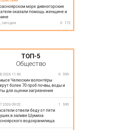
сшествия
расноярском море дивногорские
атели оказали помощь женщине и
чине
, сегодня
0
172
ТОП-5
Общество
8.2026 11:40
0
599
 мысе Челюскин волонтёры
ерут более 70 проб почвы, воды и
ты для оценки загрязнения
7.2026 09:02
1
590
сатели отвели беду от пяти
ушек в заливе Шумиха
сноярского водохранилища