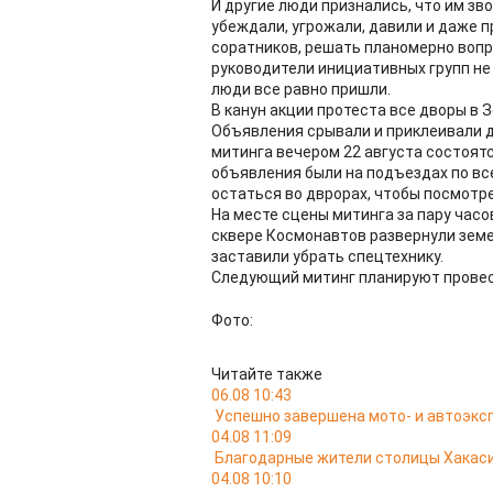
И другие люди признались, что им зв
убеждали, угрожали, давили и даже 
соратников, решать планомерно вопро
руководители инициативных групп не с
люди все равно пришли.
В канун акции протеста все дворы в
Объявления срывали и приклеивали др
митинга вечером 22 августа состоятс
объявления были на подъездах по вс
остаться во дврорах, чтобы посмотре
На месте сцены митинга за пару часо
сквере Космонавтов развернули зем
заставили убрать спецтехнику.
Следующий митинг планируют провес
Фото:
Читайте также
06.08 10:43
Успешно завершена мото- и автоэкс
04.08 11:09
Благодарные жители столицы Хакас
04.08 10:10