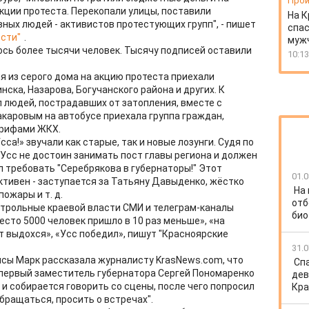
Прои
кции протеста. Перекопали улицы, поставили
На К
ных людей - активистов протестующих групп", - пишет
спас
сти"
.
муж
сь более тысячи человек. Тысячу подписей оставили
10:13
я из серого дома на акцию протеста приехали
ска, Назарова, Богучанского района и других. К
ял людей, пострадавших от затопления, вместе с
каровым на автобусе приехала группа граждан,
рифами ЖКХ.
са!» звучали как старые, так и новые лозунги. Судя по
Усс не достоин занимать пост главы региона и должен
ал требовать "Серебрякова в губернаторы!" Этот
01.0
ктивен - заступается за Татьяну Давыденко, жёстко
На
ожары и т. д.
отб
онтрольные краевой власти СМИ и телеграм-каналы
био
есто 5000 человек пришло в 10 раз меньше», «на
т выдохся», «Усс победил», пишут "Красноярские
31.0
исы Марк рассказала журналисту KrasNews.com, что
Спа
 первый заместитель губернатора Сергей Пономаренко
дев
ге и собирается говорить со сцены, после чего попросил
Кра
обращаться, просить о встречах".