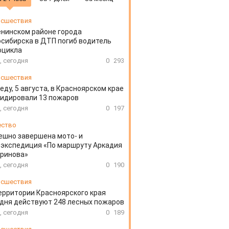
сшествия
енинском районе города
сибирска в ДТП погиб водитель
оцикла
, сегодня
0
293
сшествия
еду, 5 августа, в Красноярском крае
идировали 13 пожаров
, сегодня
0
197
ество
ешно завершена мото- и
экспедиция «По маршруту Аркадия
аринова»
, сегодня
0
190
сшествия
ерритории Красноярского края
дня действуют 248 лесных пожаров
, сегодня
0
189