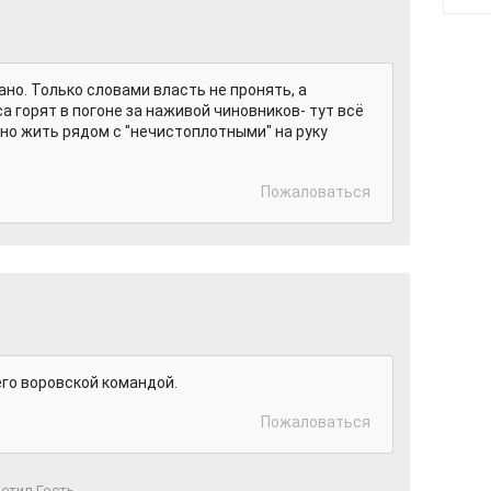
ано. Только словами власть не пронять, а
са горят в погоне за наживой чиновников- тут всё
вно жить рядом с "нечистоплотными" на руку
.
Пожаловаться
 его воровской командой.
Пожаловаться
етил Гость