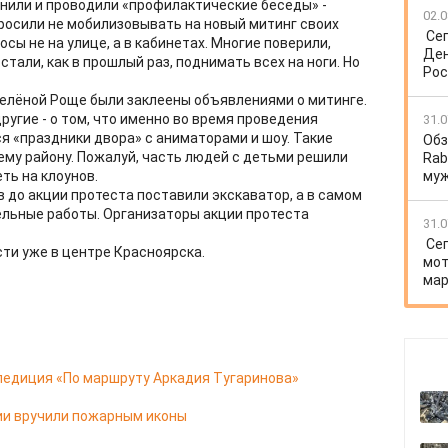
онили и проводили «профилактические беседы» -
02.0
просили не мобилизовывать на новый митинг своих
Се
сы не на улице, а в кабинетах. Многие поверили,
Ден
тали, как в прошлый раз, поднимать всех на ноги. Но
Рос
 Зелёной Роще были заклеены объявлениями о митинге.
угие - о том, что именно во время проведения
31.0
я «праздники двора» с аниматорами и шоу. Такие
Обз
ему району. Пожалуй, часть людей с детьми решили
Rab
ть на клоунов.
му
в до акции протеста поставили экскаватор, а в самом
ельные работы. Организаторы акции протеста
31.0
Се
ти уже в центре Красноярска.
мот
мар
педиция «По маршруту Аркадия Тугаринова»
ии вручили пожарным иконы