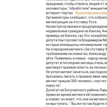
праздники, чтобы отвлечь людей от а
экскаваторы, "обработали" инициатив
интернет портал
"Красноярские ново
Организаторы сообщают, что собрало
митингующие за отставку Усса.
Несмотря на звонки и предупреждени
недавольные граждане из Канска, Ачин
примеру, из Канска, где Усс оскорбл
депутатом горсовета Владимиром Ма
которые возмущены непомерными та
На очередном митинге «За отставку Ус
требованиям на плакатах, Александр 
уйти. Появились и новые - народ нач
депутат в последние месяцы очень а
критикует краевую власть за лесные п
Не успел митинг начаться, как подк
бросились писать о провале явки «вм
митинг пришли 300 человек», «протес
новости".
Делегат из Богучанского района Лар
прямо во время митинга ей позвонил
и сказал: он знает, что она на митин
не выступать - "Вы же потом будете 