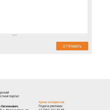
ирский
стной портал
Архив материалов
Подача рекламы:
 Евгеньевич.
+7 (391) 211-56-88