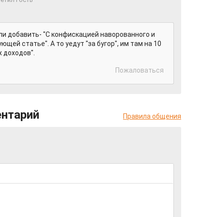
ли добавить- "С конфискацией наворованного и
щей статье". А то уедут "за бугор", им там на 10
 доходов".
Пожаловаться
ентарий
Правила общения