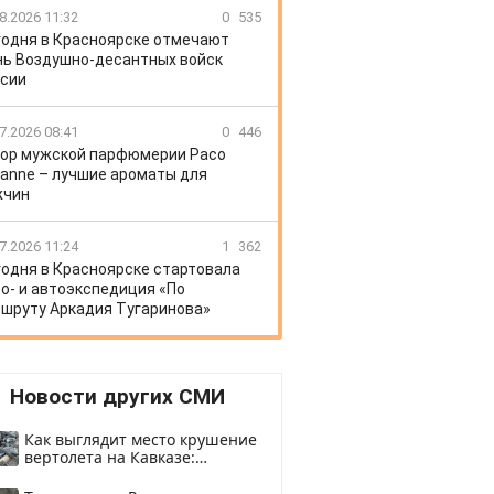
8.2026 11:32
0
535
годня в Красноярске отмечают
ь Воздушно-десантных войск
сии
7.2026 08:41
0
446
ор мужской парфюмерии Paco
anne – лучшие ароматы для
жчин
7.2026 11:24
1
362
годня в Красноярске стартовала
о- и автоэкспедиция «По
шруту Аркадия Тугаринова»
Новости других СМИ
Как выглядит место крушение
вертолета на Кавказе:
смотреть