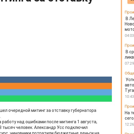
Прои
В Л
Ново
мот
04:03
Прои
В ср
ликв
07:29
Общ
Усп
авто
Туг
10:43
Прои
ошел очередной митинг за отставку губернатора
На т
.
сего
 работу над ошибками после митинга 1 августа,
12:26
3 тысяч человек. Александр Усс подключил
урс, чиновники потратили бюджетные деньги на