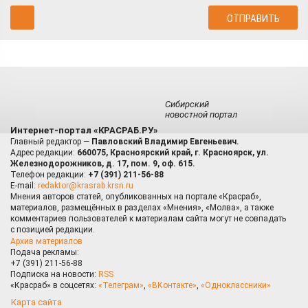
Сибирский
новостной портал
Интернет-портал «КРАСРАБ.РУ»
Главный редактор —
Павловский Владимир Евгеньевич.
Адрес редакции:
660075, Красноярский край, г. Красноярск, ул.
Железнодорожников, д. 17, пом. 9, оф. 615.
Телефон редакции:
+7 (391) 211-56-88
E-mail:
redaktor@krasrab.krsn.ru
Мнения авторов статей, опубликованных на портале «Красраб»,
материалов, размещённых в разделах «Мнения», «Молва», а также
комментариев пользователей к материалам сайта могут не совпадать
с позицией редакции.
Архив материалов
Подача рекламы:
+7 (391) 211-56-88
Подписка на новости:
RSS
«Красраб» в соцсетях:
«Телеграм»
,
«ВКонтакте»
,
«Одноклассники»
Карта сайта