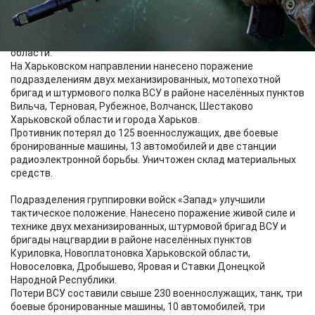
поражение формированиям трёх механизированных бригад и
двух штурмовых полков ВСУ в районе населённых пунктов
Павловка, Андреевка, Новая Сечь и Варачино Сумской
области.
На Харьковском направлении нанесено поражение
подразделениям двух механизированных, мотопехотной
бригад и штурмового полка ВСУ в районе населённых пунктов
Вильча, Терновая, Рубежное, Волчанск, Шестаково
Харьковской области и города Харьков.
Противник потерял до 125 военнослужащих, две боевые
бронированные машины, 13 автомобилей и две станции
радиоэлектронной борьбы. Уничтожен склад материальных
средств.
Подразделения группировки войск «Запад» улучшили
тактическое положение. Нанесено поражение живой силе и
технике двух механизированных, штурмовой бригад ВСУ и
бригады нацгвардии в районе населённых пунктов
Куриловка, Новоплатоновка Харьковской области,
Новоселовка, Дробышево, Яровая и Ставки Донецкой
Народной Республики.
Потери ВСУ составили свыше 230 военнослужащих, танк, три
боевые бронированные машины, 10 автомобилей, три