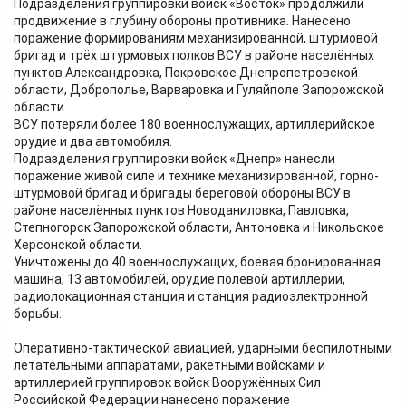
Подразделения группировки войск «Восток» продолжили
продвижение в глубину обороны противника. Нанесено
поражение формированиям механизированной, штурмовой
бригад и трёх штурмовых полков ВСУ в районе населённых
пунктов Александровка, Покровское Днепропетровской
области, Доброполье, Варваровка и Гуляйполе Запорожской
области.
ВСУ потеряли более 180 военнослужащих, артиллерийское
орудие и два автомобиля.
Подразделения группировки войск «Днепр» нанесли
поражение живой силе и технике механизированной, горно-
штурмовой бригад и бригады береговой обороны ВСУ в
районе населённых пунктов Новоданиловка, Павловка,
Степногорск Запорожской области, Антоновка и Никольское
Херсонской области.
Уничтожены до 40 военнослужащих, боевая бронированная
машина, 13 автомобилей, орудие полевой артиллерии,
радиолокационная станция и станция радиоэлектронной
борьбы.
Оперативно-тактической авиацией, ударными беспилотными
летательными аппаратами, ракетными войсками и
артиллерией группировок войск Вооружённых Сил
Российской Федерации нанесено поражение