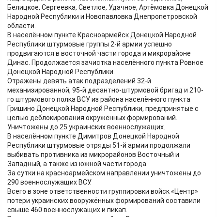
Белицкое, Сергеевка, Светлое, Удачное, Артёмовка Донецкой
Народной Республики и Новопавловка Днепропетровской
области.
В населённом пункте Красноармейск Донецкой Народной
Республики штурмовые группы 2-й армии успешно
продвигаются в восточной части города и микрорайоне
Динас. Продолжается зачистка населённого пункта Ровное
Донецкой Народной Республики.
Отражены девять атак подразделений 32-й
механизированной, 95-й десантно-штурмовой бригад и 210-
го штурмового полка ВСУ из района населённого пункта
Гришино Донецкой Народной Республики, предпринятые с
целью деблокирования окружённых формирований.
Уничтожены до 25 украинских военнослужащих.
В населённом пункте Димитров Донецкой Народной
Республики штурмовые отряды 51-й армии продолжали
выбивать противника из микрорайонов Восточный и
Западный, а также из южной части города.
За сутки на красноармейском направлении уничтожены до
290 военнослужащих ВСУ.
Всего в зоне ответственности группировки войск «Центр»
потери украинских вооружённых формирований составили
свыше 460 военнослужащих и пикап.