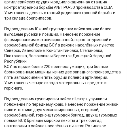
артиллерийских орудия и радиолокационная станция
контрбатарейной борьбы AN/TPQ-50 производства США.
Уничтожены девять станций радиоэлектронной борьбы и
три склада боеприпасов.
Подразделения Южной группировки войск заняли более
выгодные рубежи и позиции. Нанесено поражение
формированиям механизированной, горно-штурмовой и
аэромобильной бригад ВСУ в районе населённых пунктов
Северск, Иванополье, Константиновка, Степановка,
Платоновка, Васюковка и Бересток Донецкой Народной
Республики.
ВСУ потеряли более 220 военнослужащих, три боевые
бронированные машины, из них две западного производства,
пять автомобилей и пять орудий полевой артиллерии.
Уничтожены четыре склада материальных средств и
горючего.
Подразделения группировки войск «Центр» улучшили
положение по переднему краю. Нанесено поражение живой
силе и технике двух механизированных, егерской,
аэромобильной, горно-штурмовой бригад, двух штурмовых
полков ВСУ, бригады морской пехоты и трёх бригад
нацгвардии в районе населённых пунктов Родинское,