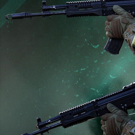
Общество
29.11.2025 18:44
1054
Фото:
Минобороны РФ
В ответ на террористические атаки Украины по гражданским
объектам на территории России сегодня ночью
Вооружёнными Силами Российской Федерации нанесён
массированный удар высокоточным оружием и
беспилотными летательными аппаратами по предприятиям
военно-промышленного комплекса Украины и объектам
энергетики, обеспечивающим их работу. Цели удара
достигнуты. Все назначенные объекты поражены.
Подразделениями группировки войск «Север» нанесено