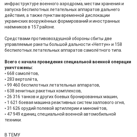
инфраструктуре военного аэродрома, местам хранения и
запуска беспилотных летательных аппаратов дальнего
действия, а также пунктам временной дислокации
украинских вооружённых формирований и иностранных
наёмников в 157 районе.
Средствами противовоздушной обороны сбиты две
управляемые ракеты большой дальности «Нептун» и 158
беспилотных летательных аппаратов самолётного типа.
Всего с начала проведения специальной военной операции
уничтожены:
▫️ 668 самолётов,
▫️ 283 вертолёта,
▫️ 99 460 беспилотных летательных аппаратов,
▫️ 638 зенитных ракетных комплексов,
▫️ 26 316 танков и других боевых бронированных машин,
▫️ 1 621 боевая машина реактивных систем залпового огня,
▫️ 31 626 орудий полевой артиллерии и миномётов,
▫️ 47 949 единиц специальной военной автомобильной
техники.
В ТЕМУ