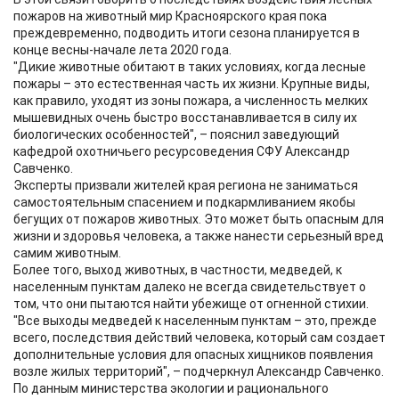
пожаров на животный мир Красноярского края пока
преждевременно, подводить итоги сезона планируется в
конце весны-начале лета 2020 года.
"Дикие животные обитают в таких условиях, когда лесные
пожары – это естественная часть их жизни. Крупные виды,
как правило, уходят из зоны пожара, а численность мелких
мышевидных очень быстро восстанавливается в силу их
биологических особенностей", – пояснил заведующий
кафедрой охотничьего ресурсоведения СФУ Александр
Савченко.
Эксперты призвали жителей края региона не заниматься
самостоятельным спасением и подкармливанием якобы
бегущих от пожаров животных. Это может быть опасным для
жизни и здоровья человека, а также нанести серьезный вред
самим животным.
Более того, выход животных, в частности, медведей, к
населенным пунктам далеко не всегда свидетельствует о
том, что они пытаются найти убежище от огненной стихии.
"Все выходы медведей к населенным пунктам – это, прежде
всего, последствия действий человека, который сам создает
дополнительные условия для опасных хищников появления
возле жилых территорий", – подчеркнул Александр Савченко.
По данным министерства экологии и рационального