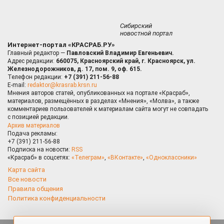
Сибирский
новостной портал
Интернет-портал «КРАСРАБ.РУ»
Главный редактор —
Павловский Владимир Евгеньевич.
Адрес редакции:
660075, Красноярский край, г. Красноярск, ул.
Железнодорожников, д. 17, пом. 9, оф. 615.
Телефон редакции:
+7 (391) 211-56-88
E-mail:
redaktor@krasrab.krsn.ru
Мнения авторов статей, опубликованных на портале «Красраб»,
материалов, размещённых в разделах «Мнения», «Молва», а также
комментариев пользователей к материалам сайта могут не совпадать
с позицией редакции.
Архив материалов
Подача рекламы:
+7 (391) 211-56-88
Подписка на новости:
RSS
«Красраб» в соцсетях:
«Телеграм»
,
«ВКонтакте»
,
«Одноклассники»
Карта сайта
Все новости
Правила общения
Политика конфиденциальности